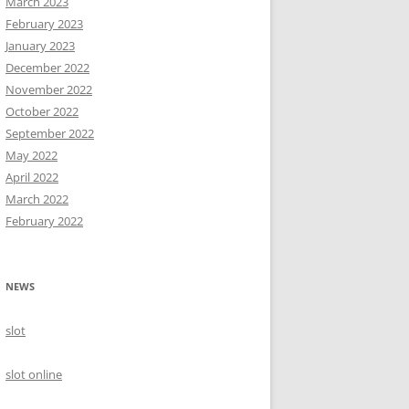
March 2023
February 2023
January 2023
December 2022
November 2022
October 2022
September 2022
May 2022
April 2022
March 2022
February 2022
NEWS
slot
slot online