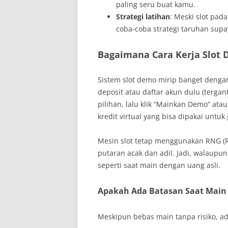
paling seru buat kamu.
Strategi latihan
: Meski slot pa
coba-coba strategi taruhan supay
Bagaimana Cara Kerja Slot 
Sistem slot demo mirip banget denga
deposit atau daftar akun dulu (tergan
pilihan, lalu klik “Mainkan Demo” ata
kredit virtual yang bisa dipakai untuk
Mesin slot tetap menggunakan RNG (
putaran acak dan adil. Jadi, walaup
seperti saat main dengan uang asli.
Apakah Ada Batasan Saat Main 
Meskipun bebas main tanpa risiko, a