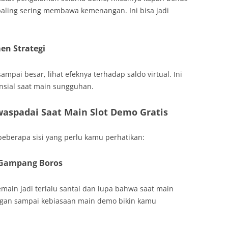
paling sering membawa kemenangan. Ini bisa jadi
n Strategi
sampai besar, lihat efeknya terhadap saldo virtual. Ini
ansial saat main sungguhan.
waspadai Saat Main Slot Demo Gratis
eberapa sisi yang perlu kamu perhatikan:
Gampang Boros
emain jadi terlalu santai dan lupa bahwa saat main
Jangan sampai kebiasaan main demo bikin kamu