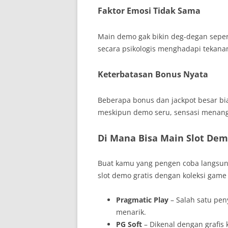
Faktor Emosi Tidak Sama
Main demo gak bikin deg-degan sepert
secara psikologis menghadapi tekana
Keterbatasan Bonus Nyata
Beberapa bonus dan jackpot besar bia
meskipun demo seru, sensasi menang
Di Mana Bisa Main Slot Demo
Buat kamu yang pengen coba langsun
slot demo gratis dengan koleksi game
Pragmatic Play
– Salah satu pen
menarik.
PG Soft
– Dikenal dengan grafis 