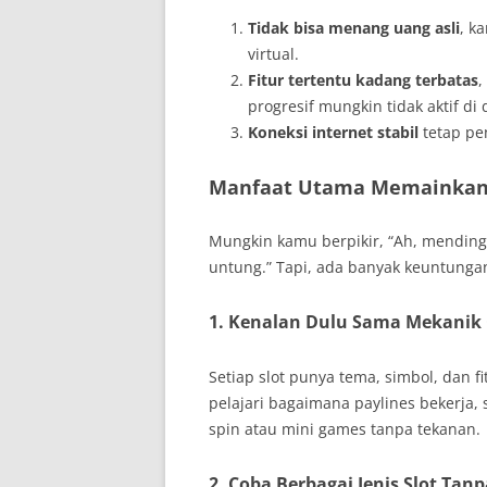
Tidak bisa menang uang asli
, k
virtual.
Fitur tertentu kadang terbatas
,
progresif mungkin tidak aktif di
Koneksi internet stabil
tetap pe
Manfaat Utama Memainkan S
Mungkin kamu berpikir, “Ah, mending 
untung.” Tapi, ada banyak keuntunga
1. Kenalan Dulu Sama Mekani
Setiap slot punya tema, simbol, dan 
pelajari bagaimana paylines bekerja, s
spin atau mini games tanpa tekanan.
2. Coba Berbagai Jenis Slot Tan