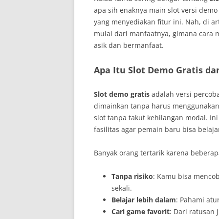
apa sih enaknya main slot versi demo 
yang menyediakan fitur ini. Nah, di art
mulai dari manfaatnya, gimana cara 
asik dan bermanfaat.
Apa Itu Slot Demo Gratis d
Slot demo gratis
adalah versi percoba
dimainkan tanpa harus menggunakan u
slot tanpa takut kehilangan modal. Ini
fasilitas agar pemain baru bisa bela
Banyak orang tertarik karena beberap
Tanpa risiko
: Kamu bisa mencob
sekali.
Belajar lebih dalam
: Pahami atur
Cari game favorit
: Dari ratusan