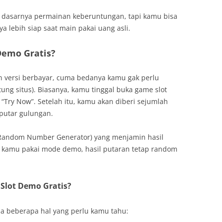
da dasarnya permainan keberuntungan, tapi kamu bisa
a lebih siap saat main pakai uang asli.
Demo Gratis?
n versi berbayar, cuma bedanya kamu gak perlu
tung situs). Biasanya, kamu tinggal buka game slot
u “Try Now”. Setelah itu, kamu akan diberi sejumlah
 putar gulungan.
Random Number Generator) yang menjamin hasil
un kamu pakai mode demo, hasil putaran tetap random
Slot Demo Gratis?
da beberapa hal yang perlu kamu tahu: