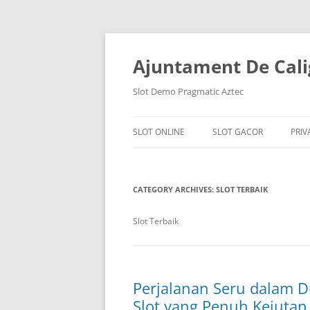
Skip
to
content
Ajuntament De Cali
Slot Demo Pragmatic Aztec
SLOT ONLINE
SLOT GACOR
PRIV
CATEGORY ARCHIVES:
SLOT TERBAIK
Slot Terbaik
Perjalanan Seru dalam D
Slot yang Penuh Kejuta