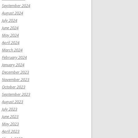
September 2024
August 2024
July 2024
June 2024
May 2024
April 2024
March 2024
February 2024
January 2024
December 2023
November 2023
October 2023
September 2023
August 2023
July 2023
June 2023
May 2023
April 2023