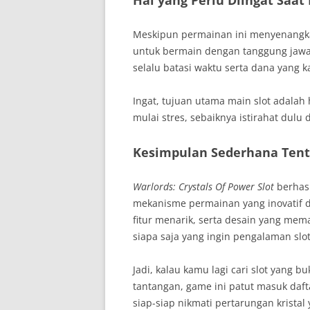
Hal yang Perlu Diingat Saat
Meskipun permainan ini menyenangka
untuk bermain dengan tanggung jawab
selalu batasi waktu serta dana yang 
Ingat, tujuan utama main slot adala
mulai stres, sebaiknya istirahat dulu
Kesimpulan Sederhana Tenta
Warlords: Crystals Of Power Slot
berhas
mekanisme permainan yang inovatif da
fitur menarik, serta desain yang mem
siapa saja yang ingin pengalaman slo
Jadi, kalau kamu lagi cari slot yang 
tantangan, game ini patut masuk dafta
siap-siap nikmati pertarungan krista