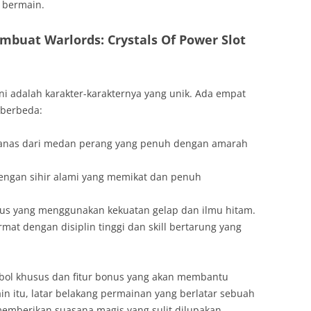
 bermain.
buat Warlords: Crystals Of Power Slot
 ini adalah karakter-karakternya yang unik. Ada empat
 berbeda:
anas dari medan perang yang penuh dengan amarah
ngan sihir alami yang memikat dan penuh
ius yang menggunakan kekuatan gelap dan ilmu hitam.
rmat dengan disiplin tinggi dan skill bertarung yang
bol khusus dan fitur bonus yang akan membantu
n itu, latar belakang permainan yang berlatar sebuah
memberikan suasana magis yang sulit dilupakan.