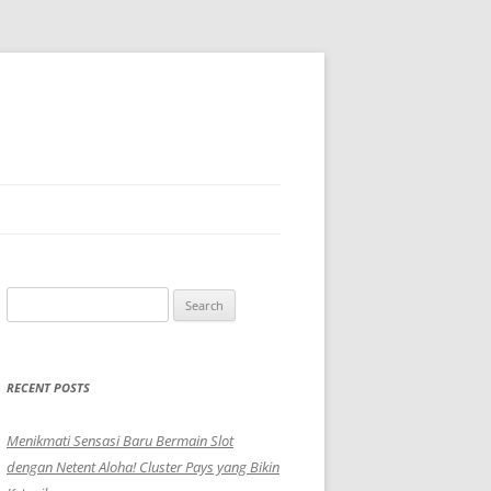
Search
for:
RECENT POSTS
Menikmati Sensasi Baru Bermain Slot
dengan Netent Aloha! Cluster Pays yang Bikin