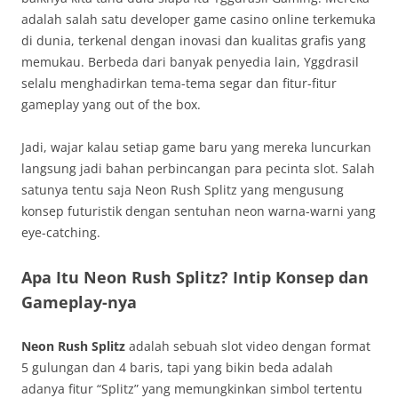
adalah salah satu developer game casino online terkemuka
di dunia, terkenal dengan inovasi dan kualitas grafis yang
memukau. Berbeda dari banyak penyedia lain, Yggdrasil
selalu menghadirkan tema-tema segar dan fitur-fitur
gameplay yang out of the box.
Jadi, wajar kalau setiap game baru yang mereka luncurkan
langsung jadi bahan perbincangan para pecinta slot. Salah
satunya tentu saja Neon Rush Splitz yang mengusung
konsep futuristik dengan sentuhan neon warna-warni yang
eye-catching.
Apa Itu Neon Rush Splitz? Intip Konsep dan
Gameplay-nya
Neon Rush Splitz
adalah sebuah slot video dengan format
5 gulungan dan 4 baris, tapi yang bikin beda adalah
adanya fitur “Splitz” yang memungkinkan simbol tertentu