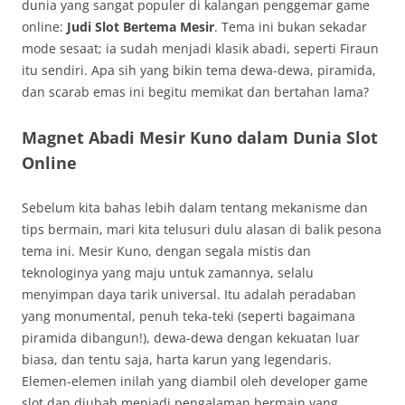
dunia yang sangat populer di kalangan penggemar game
online:
Judi Slot Bertema Mesir
. Tema ini bukan sekadar
mode sesaat; ia sudah menjadi klasik abadi, seperti Firaun
itu sendiri. Apa sih yang bikin tema dewa-dewa, piramida,
dan scarab emas ini begitu memikat dan bertahan lama?
Magnet Abadi Mesir Kuno dalam Dunia Slot
Online
Sebelum kita bahas lebih dalam tentang mekanisme dan
tips bermain, mari kita telusuri dulu alasan di balik pesona
tema ini. Mesir Kuno, dengan segala mistis dan
teknologinya yang maju untuk zamannya, selalu
menyimpan daya tarik universal. Itu adalah peradaban
yang monumental, penuh teka-teki (seperti bagaimana
piramida dibangun!), dewa-dewa dengan kekuatan luar
biasa, dan tentu saja, harta karun yang legendaris.
Elemen-elemen inilah yang diambil oleh developer game
slot dan diubah menjadi pengalaman bermain yang