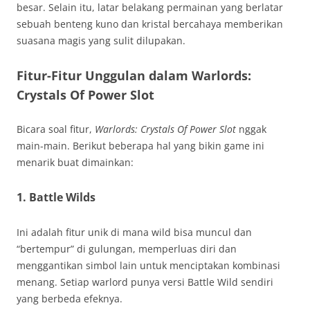
besar. Selain itu, latar belakang permainan yang berlatar
sebuah benteng kuno dan kristal bercahaya memberikan
suasana magis yang sulit dilupakan.
Fitur-Fitur Unggulan dalam Warlords:
Crystals Of Power Slot
Bicara soal fitur,
Warlords: Crystals Of Power Slot
nggak
main-main. Berikut beberapa hal yang bikin game ini
menarik buat dimainkan:
1. Battle Wilds
Ini adalah fitur unik di mana wild bisa muncul dan
“bertempur” di gulungan, memperluas diri dan
menggantikan simbol lain untuk menciptakan kombinasi
menang. Setiap warlord punya versi Battle Wild sendiri
yang berbeda efeknya.