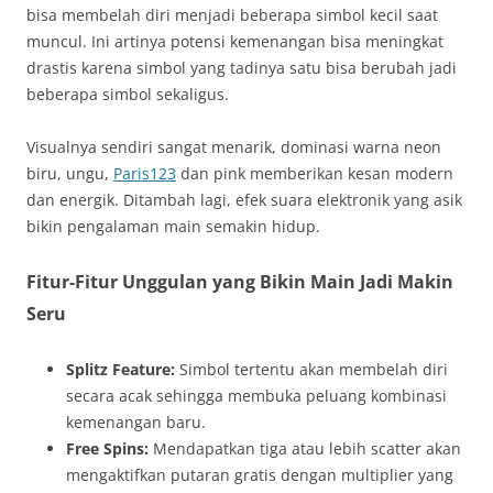
bisa membelah diri menjadi beberapa simbol kecil saat
muncul. Ini artinya potensi kemenangan bisa meningkat
drastis karena simbol yang tadinya satu bisa berubah jadi
beberapa simbol sekaligus.
Visualnya sendiri sangat menarik, dominasi warna neon
biru, ungu,
Paris123
dan pink memberikan kesan modern
dan energik. Ditambah lagi, efek suara elektronik yang asik
bikin pengalaman main semakin hidup.
Fitur-Fitur Unggulan yang Bikin Main Jadi Makin
Seru
Splitz Feature:
Simbol tertentu akan membelah diri
secara acak sehingga membuka peluang kombinasi
kemenangan baru.
Free Spins:
Mendapatkan tiga atau lebih scatter akan
mengaktifkan putaran gratis dengan multiplier yang