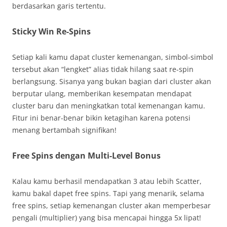
berdasarkan garis tertentu.
Sticky Win Re-Spins
Setiap kali kamu dapat cluster kemenangan, simbol-simbol
tersebut akan “lengket” alias tidak hilang saat re-spin
berlangsung. Sisanya yang bukan bagian dari cluster akan
berputar ulang, memberikan kesempatan mendapat
cluster baru dan meningkatkan total kemenangan kamu.
Fitur ini benar-benar bikin ketagihan karena potensi
menang bertambah signifikan!
Free Spins dengan Multi-Level Bonus
Kalau kamu berhasil mendapatkan 3 atau lebih Scatter,
kamu bakal dapet free spins. Tapi yang menarik, selama
free spins, setiap kemenangan cluster akan memperbesar
pengali (multiplier) yang bisa mencapai hingga 5x lipat!