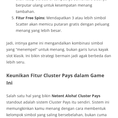
berputar ulang untuk kesempatan menang
tambahan.
Fitur Free Spins:
Mendapatkan 3 atau lebih simbol
Scatter akan memicu putaran gratis dengan peluang
menang yang lebih besar.
Jadi, intinya game ini mengandalkan kombinasi simbol
yang “menempel” untuk menang, bukan garis lurus kayak
slot klasik. Ini bikin strategi bermain jadi agak berbeda dan
lebih seru.
Keunikan Fitur Cluster Pays dalam Game
Ini
Salah satu hal yang bikin
Netent Aloha! Cluster Pays
standout adalah sistem Cluster Pays itu sendiri. Sistem ini
memungkinkan kamu menang dengan cara membentuk
kelompok simbol yang saling bersebelahan, bukan cuma