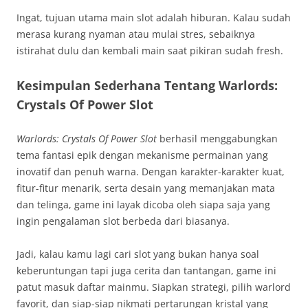
Ingat, tujuan utama main slot adalah hiburan. Kalau sudah
merasa kurang nyaman atau mulai stres, sebaiknya
istirahat dulu dan kembali main saat pikiran sudah fresh.
Kesimpulan Sederhana Tentang Warlords:
Crystals Of Power Slot
Warlords: Crystals Of Power Slot
berhasil menggabungkan
tema fantasi epik dengan mekanisme permainan yang
inovatif dan penuh warna. Dengan karakter-karakter kuat,
fitur-fitur menarik, serta desain yang memanjakan mata
dan telinga, game ini layak dicoba oleh siapa saja yang
ingin pengalaman slot berbeda dari biasanya.
Jadi, kalau kamu lagi cari slot yang bukan hanya soal
keberuntungan tapi juga cerita dan tantangan, game ini
patut masuk daftar mainmu. Siapkan strategi, pilih warlord
favorit, dan siap-siap nikmati pertarungan kristal yang