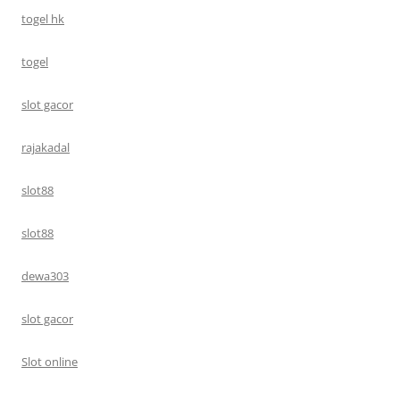
togel hk
togel
slot gacor
rajakadal
slot88
slot88
dewa303
slot gacor
Slot online