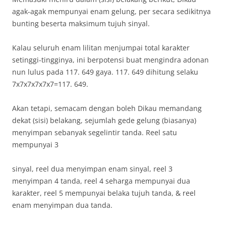
agak-agak mempunyai enam gelung, per secara sedikitnya
bunting beserta maksimum tujuh sinyal.
Kalau seluruh enam lilitan menjumpai total karakter
setinggi-tingginya, ini berpotensi buat mengindra adonan
nun lulus pada 117. 649 gaya. 117. 649 dihitung selaku
7x7x7x7x7x7=117. 649.
Akan tetapi, semacam dengan boleh Dikau memandang
dekat (sisi) belakang, sejumlah gede gelung (biasanya)
menyimpan sebanyak segelintir tanda. Reel satu
mempunyai 3
sinyal, reel dua menyimpan enam sinyal, reel 3
menyimpan 4 tanda, reel 4 seharga mempunyai dua
karakter, reel 5 mempunyai belaka tujuh tanda, & reel
enam menyimpan dua tanda.