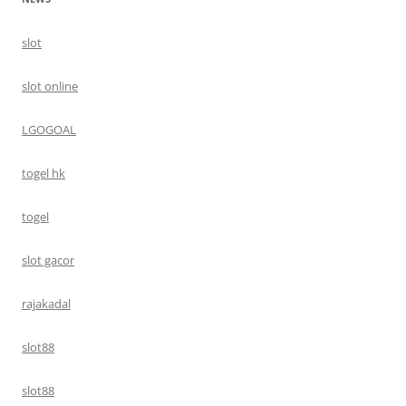
slot
slot online
LGOGOAL
togel hk
togel
slot gacor
rajakadal
slot88
slot88