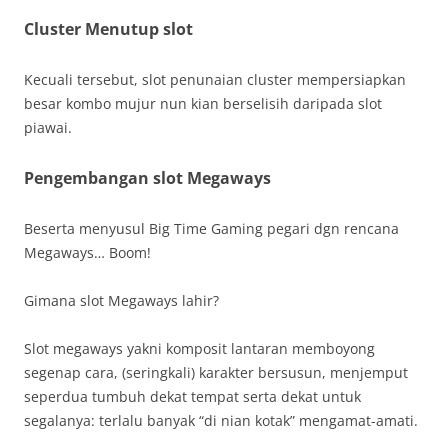
Cluster Menutup slot
Kecuali tersebut, slot penunaian cluster mempersiapkan
besar kombo mujur nun kian berselisih daripada slot
piawai.
Pengembangan slot Megaways
Beserta menyusul Big Time Gaming pegari dgn rencana
Megaways… Boom!
Gimana slot Megaways lahir?
Slot megaways yakni komposit lantaran memboyong
segenap cara, (seringkali) karakter bersusun, menjemput
seperdua tumbuh dekat tempat serta dekat untuk
segalanya: terlalu banyak “di nian kotak” mengamat-amati.