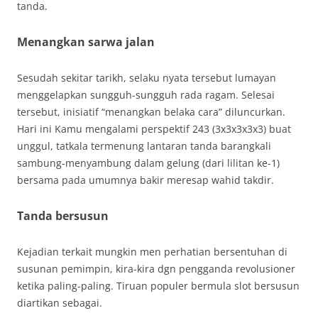
tanda.
Menangkan sarwa jalan
Sesudah sekitar tarikh, selaku nyata tersebut lumayan
menggelapkan sungguh-sungguh rada ragam. Selesai
tersebut, inisiatif “menangkan belaka cara” diluncurkan.
Hari ini Kamu mengalami perspektif 243 (3x3x3x3x3) buat
unggul, tatkala termenung lantaran tanda barangkali
sambung-menyambung dalam gelung (dari lilitan ke-1)
bersama pada umumnya bakir meresap wahid takdir.
Tanda bersusun
Kejadian terkait mungkin men perhatian bersentuhan di
susunan pemimpin, kira-kira dgn pengganda revolusioner
ketika paling-paling. Tiruan populer bermula slot bersusun
diartikan sebagai.