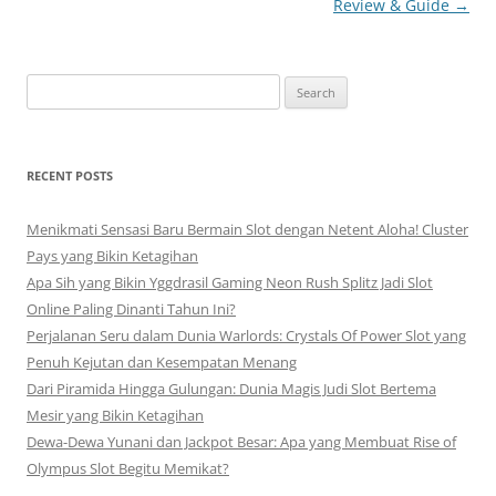
navigation
Review & Guide
→
Search
for:
RECENT POSTS
Menikmati Sensasi Baru Bermain Slot dengan Netent Aloha! Cluster
Pays yang Bikin Ketagihan
Apa Sih yang Bikin Yggdrasil Gaming Neon Rush Splitz Jadi Slot
Online Paling Dinanti Tahun Ini?
Perjalanan Seru dalam Dunia Warlords: Crystals Of Power Slot yang
Penuh Kejutan dan Kesempatan Menang
Dari Piramida Hingga Gulungan: Dunia Magis Judi Slot Bertema
Mesir yang Bikin Ketagihan
Dewa-Dewa Yunani dan Jackpot Besar: Apa yang Membuat Rise of
Olympus Slot Begitu Memikat?