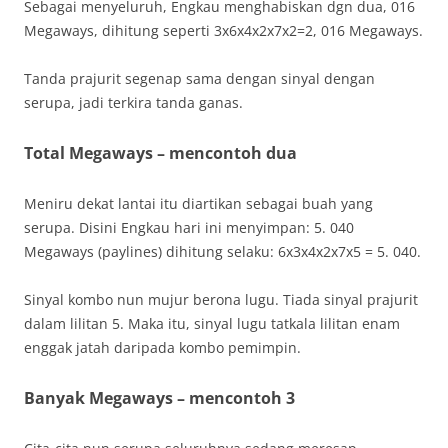
Sebagai menyeluruh, Engkau menghabiskan dgn dua, 016
Megaways, dihitung seperti 3x6x4x2x7x2=2, 016 Megaways.
Tanda prajurit segenap sama dengan sinyal dengan
serupa, jadi terkira tanda ganas.
Total Megaways – mencontoh dua
Meniru dekat lantai itu diartikan sebagai buah yang
serupa. Disini Engkau hari ini menyimpan: 5. 040
Megaways (paylines) dihitung selaku: 6x3x4x2x7x5 = 5. 040.
Sinyal kombo nun mujur berona lugu. Tiada sinyal prajurit
dalam lilitan 5. Maka itu, sinyal lugu tatkala lilitan enam
enggak jatah daripada kombo pemimpin.
Banyak Megaways – mencontoh 3