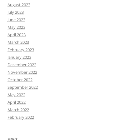
August 2023
July 2023
June 2023
May 2023
April 2023
March 2023
February 2023
January 2023
December 2022
November 2022
October 2022
September 2022
May 2022
April 2022
March 2022
February 2022
NEWS