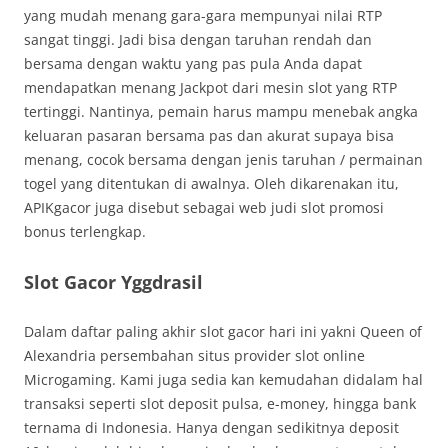
yang mudah menang gara-gara mempunyai nilai RTP
sangat tinggi. Jadi bisa dengan taruhan rendah dan
bersama dengan waktu yang pas pula Anda dapat
mendapatkan menang Jackpot dari mesin slot yang RTP
tertinggi. Nantinya, pemain harus mampu menebak angka
keluaran pasaran bersama pas dan akurat supaya bisa
menang, cocok bersama dengan jenis taruhan / permainan
togel yang ditentukan di awalnya. Oleh dikarenakan itu,
APIKgacor juga disebut sebagai web judi slot promosi
bonus terlengkap.
Slot Gacor Yggdrasil
Dalam daftar paling akhir slot gacor hari ini yakni Queen of
Alexandria persembahan situs provider slot online
Microgaming. Kami juga sedia kan kemudahan didalam hal
transaksi seperti slot deposit pulsa, e-money, hingga bank
ternama di Indonesia. Hanya dengan sedikitnya deposit