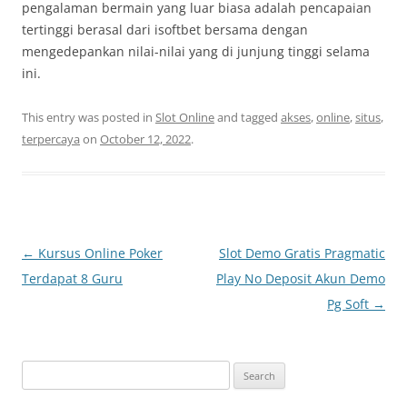
pengalaman bermain yang luar biasa adalah pencapaian
tertinggi berasal dari isoftbet bersama dengan
mengedepankan nilai-nilai yang di junjung tinggi selama
ini.
This entry was posted in
Slot Online
and tagged
akses
,
online
,
situs
,
terpercaya
on
October 12, 2022
.
Post
←
Kursus Online Poker
Slot Demo Gratis Pragmatic
navigation
Terdapat 8 Guru
Play No Deposit Akun Demo
Pg Soft
→
Search
for: