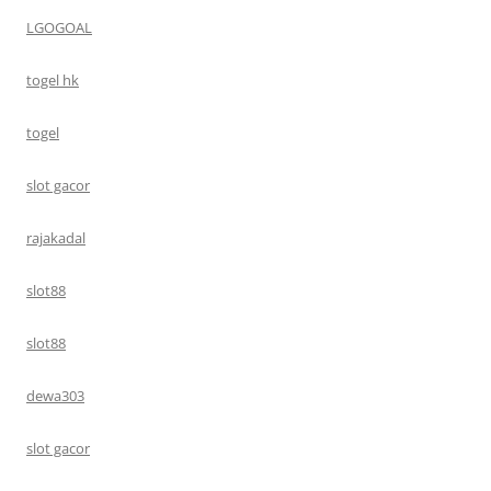
LGOGOAL
togel hk
togel
slot gacor
rajakadal
slot88
slot88
dewa303
slot gacor