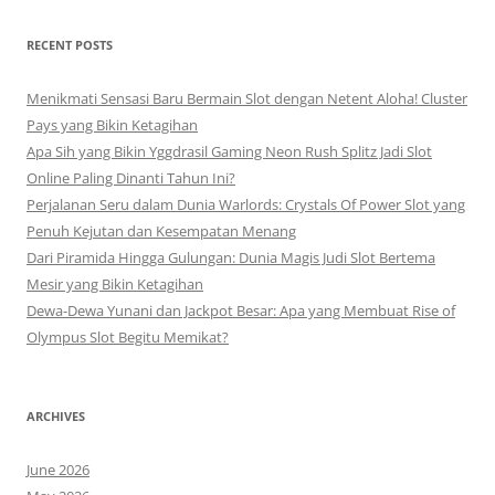
RECENT POSTS
Menikmati Sensasi Baru Bermain Slot dengan Netent Aloha! Cluster
Pays yang Bikin Ketagihan
Apa Sih yang Bikin Yggdrasil Gaming Neon Rush Splitz Jadi Slot
Online Paling Dinanti Tahun Ini?
Perjalanan Seru dalam Dunia Warlords: Crystals Of Power Slot yang
Penuh Kejutan dan Kesempatan Menang
Dari Piramida Hingga Gulungan: Dunia Magis Judi Slot Bertema
Mesir yang Bikin Ketagihan
Dewa-Dewa Yunani dan Jackpot Besar: Apa yang Membuat Rise of
Olympus Slot Begitu Memikat?
ARCHIVES
June 2026