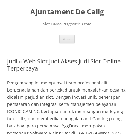
Skip
to
Ajuntament De Calig
content
Slot Demo Pragmatic Aztec
Menu
Judi » Web Slot Judi Akses Judi Slot Online
Terpercaya
Pengembang ini mempunyai team profesional elit
berpengalaman dan bertekad untuk mengalahkan pesaing
didalam perjudian slot. Dengan inovasi unik, penerapan
pemasaran dan integrasi serta manajemen pelayanan,
ICONIC GAMING bertujuan untuk membangun merk yang
futuristik, dan memberikan pengalaman i-Gaming paling
baik bagi para pemainnya. YggDrasil merupakan
pemenang Software Rising Star di EGR B2B Awards 2015,