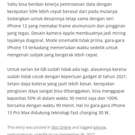
Yaitu bisa berikan kinerja pemrosesan data dengan
kecepatan 50% lebih cepat berasal dari pada mulanya.
Sedangkan untuk desainnya tetap sama dengan seri
iPhone 12 yang memakai frame alumunium dan pinggiran
yang tegas. Desain kamera Apple membuatnya jadi miring
layaknya diagonal. Mode sinematik tidak prima, gara-gara
iPhone 13 terkadang memerlukan waktu sedetik untuk
mengenali subjek yang bergerak lebih cepat.
Untuk varian 64 GB sudah tidak ada lagi, alasannya karena
sudah tidak cocok dengan keperluan gadget di tahun 2021.
Selain daya baterai yang jauh lebih besar, kecepatan
pengisian daya sangat bisa dibanggakan, bisa menggapai
kapasitas 50% di dalam waktu 30 menit saja dan 100%
bersama dengan waktu 90 menit. Hal ini gara-gara iPhone
13 Pro Max didukung teknologi fast charging 30 W.
This entry was posted in
Slot Online
and tagged
iphone
,
perbandingan
,
spesifikasi
on
September 26, 2022
.