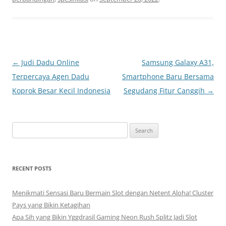
Post
←
Judi Dadu Online
Samsung Galaxy A31,
navigation
Terpercaya Agen Dadu
Smartphone Baru Bersama
Koprok Besar Kecil Indonesia
Segudang Fitur Canggih
→
Search
for:
RECENT POSTS
Menikmati Sensasi Baru Bermain Slot dengan Netent Aloha! Cluster
Pays yang Bikin Ketagihan
Apa Sih yang Bikin Yggdrasil Gaming Neon Rush Splitz Jadi Slot