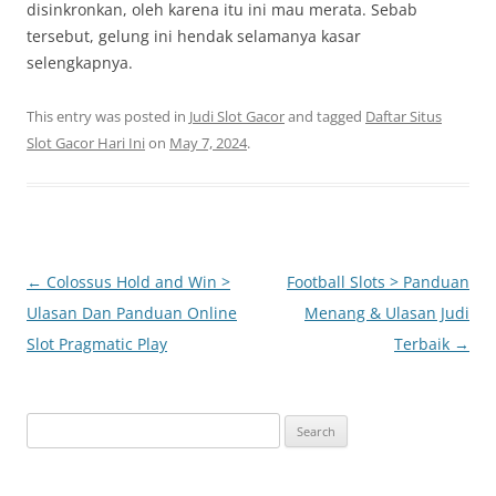
disinkronkan, oleh karena itu ini mau merata. Sebab
tersebut, gelung ini hendak selamanya kasar
selengkapnya.
This entry was posted in
Judi Slot Gacor
and tagged
Daftar Situs
Slot Gacor Hari Ini
on
May 7, 2024
.
Post
←
Colossus Hold and Win >
Football Slots > Panduan
navigation
Ulasan Dan Panduan Online
Menang & Ulasan Judi
Slot Pragmatic Play
Terbaik
→
Search
for: