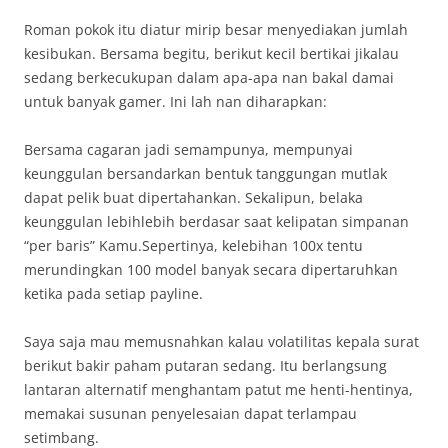
Roman pokok itu diatur mirip besar menyediakan jumlah
kesibukan. Bersama begitu, berikut kecil bertikai jikalau
sedang berkecukupan dalam apa-apa nan bakal damai
untuk banyak gamer. Ini lah nan diharapkan:
Bersama cagaran jadi semampunya, mempunyai
keunggulan bersandarkan bentuk tanggungan mutlak
dapat pelik buat dipertahankan. Sekalipun, belaka
keunggulan lebihlebih berdasar saat kelipatan simpanan
“per baris” Kamu.Sepertinya, kelebihan 100x tentu
merundingkan 100 model banyak secara dipertaruhkan
ketika pada setiap payline.
Saya saja mau memusnahkan kalau volatilitas kepala surat
berikut bakir paham putaran sedang. Itu berlangsung
lantaran alternatif menghantam patut me henti-hentinya,
memakai susunan penyelesaian dapat terlampau
setimbang.