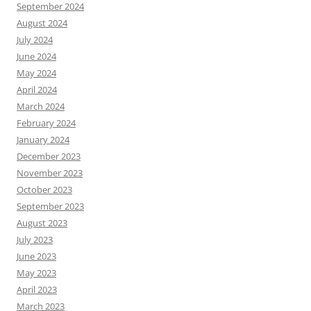
September 2024
August 2024
July 2024
June 2024
May 2024
April 2024
March 2024
February 2024
January 2024
December 2023
November 2023
October 2023
September 2023
August 2023
July 2023
June 2023
May 2023
April 2023
March 2023