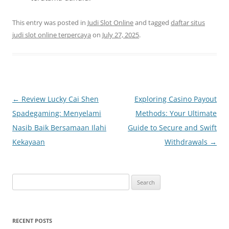
This entry was posted in
Judi Slot Online
and tagged
daftar situs
judi slot online terpercaya
on
July 27, 2025
.
Post
←
Review Lucky Cai Shen
Exploring Casino Payout
navigation
Spadegaming: Menyelami
Methods: Your Ultimate
Nasib Baik Bersamaan Ilahi
Guide to Secure and Swift
Kekayaan
Withdrawals
→
Search
for:
RECENT POSTS