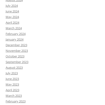
August 2024
July 2024
June 2024
May 2024
April 2024
March 2024
February 2024
January 2024
December 2023
November 2023
October 2023
September 2023
August 2023
July 2023
June 2023
May 2023
April 2023
March 2023
February 2023