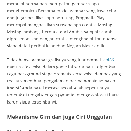
memulai permainan merupakan gambar siapa
mengherankan.Bersama model gambar yang kaya color
dan juga spesifikasi apa berujung, Pragmatic Play
mencapai menghasilkan suasana apa otentik. Masing-
Masing lambang, bermula dari Anubis sampai scarab,
dipresentasikan dengan cantik, menghadiahkan nuansa
siapa detail perihal keanehan Negara Mesir antik.
Tidak hanya gambar grafisnya yang luar normal,
api66
namun efek vokal dalam game ini serta patut diperiksa.
Lagu background siapa dramatis serta vokal dampak yang
realistis membuat pengalaman bermain-main semakin
imersif.Anda bakal merasa seolah-olah sepenuhnya
terletak di tengah-tengah pyramid, mengeksplorasi harta
karun siapa tersembunyi.
Mekanisme Gim dan juga Ciri Unggulan