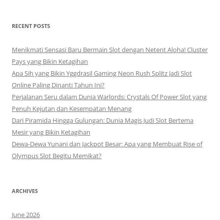
RECENT POSTS
Menikmati Sensasi Baru Bermain Slot dengan Netent Aloha! Cluster
Pays yang Bikin Ketagihan
Apa Sih yang Bikin Yggdrasil Gaming Neon Rush Splitz Jadi Slot
Online Paling Dinanti Tahun Ini?
Perjalanan Seru dalam Dunia Warlords: Crystals Of Power Slot yang
Penuh Kejutan dan Kesempatan Menang
Dari Piramida Hingga Gulungan: Dunia Magis Judi Slot Bertema
Mesir yang Bikin Ketagihan
Dewa-Dewa Yunani dan Jackpot Besar: Apa yang Membuat Rise of
Olympus Slot Begitu Memikat?
ARCHIVES
June 2026