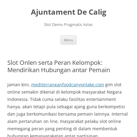
Skip
to
Ajuntament De Calig
content
Slot Demo Pragmatic Aztec
Menu
Slot Onlen serta Peran Kelompok:
Mendirikan Hubungan antar Pemain
Jaman kini,
mediterraneanfoodcanyonlake.com
gim slot
online semakin dikenal di kelompok masyarakat Negara
Indonesia. Tidak cuma selaku fasilitas entertainment
hanya, akan tetapi pula sebagai ajang guna berkompetisi
dan juga berkomunikasi bersama pemain lainnya. Internal
alam pertaruhan on line, masyarakat pelaku slot online
memegang peran yang penting di dalam membentuk
hubungan kemasyarakatan antar partisipan.