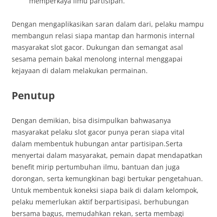
memperkaya ilmu partisipan.
Dengan mengaplikasikan saran dalam dari, pelaku mampu
membangun relasi siapa mantap dan harmonis internal
masyarakat slot gacor. Dukungan dan semangat asal
sesama pemain bakal menolong internal menggapai
kejayaan di dalam melakukan permainan.
Penutup
Dengan demikian, bisa disimpulkan bahwasanya
masyarakat pelaku slot gacor punya peran siapa vital
dalam membentuk hubungan antar partisipan.Serta
menyertai dalam masyarakat, pemain dapat mendapatkan
benefit mirip pertumbuhan ilmu, bantuan dan juga
dorongan, serta kemungkinan bagi bertukar pengetahuan.
Untuk membentuk koneksi siapa baik di dalam kelompok,
pelaku memerlukan aktif berpartisipasi, berhubungan
bersama bagus, memudahkan rekan, serta membagi