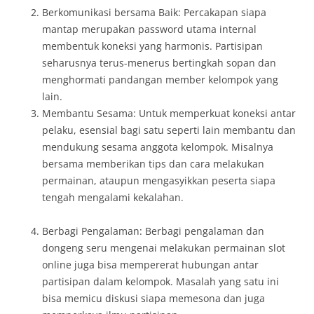
Berkomunikasi bersama Baik: Percakapan siapa
mantap merupakan password utama internal
membentuk koneksi yang harmonis. Partisipan
seharusnya terus-menerus bertingkah sopan dan
menghormati pandangan member kelompok yang
lain.
Membantu Sesama: Untuk memperkuat koneksi antar
pelaku, esensial bagi satu seperti lain membantu dan
mendukung sesama anggota kelompok. Misalnya
bersama memberikan tips dan cara melakukan
permainan, ataupun mengasyikkan peserta siapa
tengah mengalami kekalahan.
Berbagi Pengalaman: Berbagi pengalaman dan
dongeng seru mengenai melakukan permainan slot
online juga bisa mempererat hubungan antar
partisipan dalam kelompok. Masalah yang satu ini
bisa memicu diskusi siapa memesona dan juga