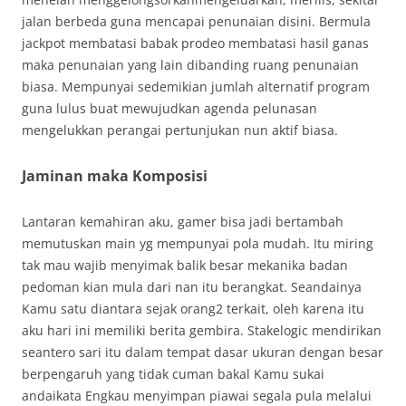
jalan berbeda guna mencapai penunaian disini. Bermula
jackpot membatasi babak prodeo membatasi hasil ganas
maka penunaian yang lain dibanding ruang penunaian
biasa. Mempunyai sedemikian jumlah alternatif program
guna lulus buat mewujudkan agenda pelunasan
mengelukkan perangai pertunjukan nun aktif biasa.
Jaminan maka Komposisi
Lantaran kemahiran aku, gamer bisa jadi bertambah
memutuskan main yg mempunyai pola mudah. Itu miring
tak mau wajib menyimak balik besar mekanika badan
pedoman kian mula dari nan itu berangkat. Seandainya
Kamu satu diantara sejak orang2 terkait, oleh karena itu
aku hari ini memiliki berita gembira. Stakelogic mendirikan
seantero sari itu dalam tempat dasar ukuran dengan besar
berpengaruh yang tidak cuman bakal Kamu sukai
andaikata Engkau menyimpan piawai segala pula melalui