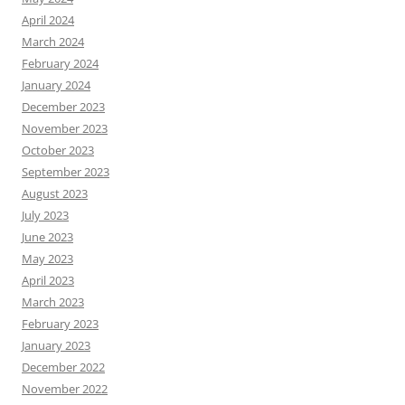
April 2024
March 2024
February 2024
January 2024
December 2023
November 2023
October 2023
September 2023
August 2023
July 2023
June 2023
May 2023
April 2023
March 2023
February 2023
January 2023
December 2022
November 2022