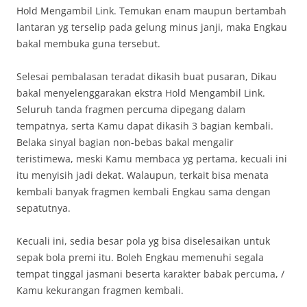
Hold Mengambil Link. Temukan enam maupun bertambah
lantaran yg terselip pada gelung minus janji, maka Engkau
bakal membuka guna tersebut.
Selesai pembalasan teradat dikasih buat pusaran, Dikau
bakal menyelenggarakan ekstra Hold Mengambil Link.
Seluruh tanda fragmen percuma dipegang dalam
tempatnya, serta Kamu dapat dikasih 3 bagian kembali.
Belaka sinyal bagian non-bebas bakal mengalir
teristimewa, meski Kamu membaca yg pertama, kecuali ini
itu menyisih jadi dekat. Walaupun, terkait bisa menata
kembali banyak fragmen kembali Engkau sama dengan
sepatutnya.
Kecuali ini, sedia besar pola yg bisa diselesaikan untuk
sepak bola premi itu. Boleh Engkau memenuhi segala
tempat tinggal jasmani beserta karakter babak percuma, /
Kamu kekurangan fragmen kembali.