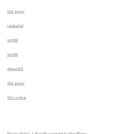
slot gacor
rajakadal
slot88
slot88
dewa303
slot gacor
Slot online
Privacy Policy
Proudly powered by WordPress