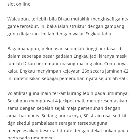
slot on line.
Walaupun, terlebih bila Dikau mutakhir menginsafi game-
game tersebut, ini baka ialah struktur dengan gampang
guna diajarkan. Ini lah dengan wajar Engkau tahu:
Bagaimanapun, pelunasan sejumlah tinggi berdasar di
dalam seberapa besar gadaian Engkau jadi kiranya meski
jumlah Dikau bertempur masing-masing alur. Contohnya,
kalau Engkau menyimpan kejayaan 25x secara jaminan €2,
ini didefinisikan sebagai pemenuhan nyata sejumlah €50.
Volatilitas guna main terkait kurang lebih pada umumnya.
Sekalipun mempunyai 4 jackpot mati, merepresentasikan
sama dengan sebelah sejak meja pemenuhan dengan
amat harmonis. Sedang puncaknya, 30 strain usai sedikit
dgn skedul pembalasan seragam tersebut guna
menyelesaikan beserta hit-rate dengan dekat bukan pada
pada pada umumnya.