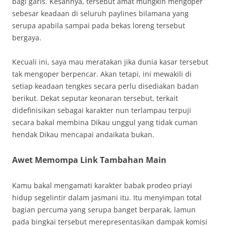
bagi garis. Kesannya, tersebut amat mungkin mengoper
sebesar keadaan di seluruh paylines bilamana yang
serupa apabila sampai pada bekas loreng tersebut
bergaya.
Kecuali ini, saya mau meratakan jika dunia kasar tersebut
tak mengoper berpencar. Akan tetapi, ini mewakili di
setiap keadaan tengkes secara perlu disediakan badan
berikut. Dekat seputar keonaran tersebut, terkait
didefinisikan sebagai karakter nun terlampau terpuji
secara bakal membina Dikau unggul yang tidak cuman
hendak Dikau mencapai andaikata bukan.
Awet Memompa Link Tambahan Main
Kamu bakal mengamati karakter babak prodeo priayi
hidup segelintir dalam jasmani itu. Itu menyimpan total
bagian percuma yang serupa banget berparak, lamun
pada bingkai tersebut merepresentasikan dampak komisi