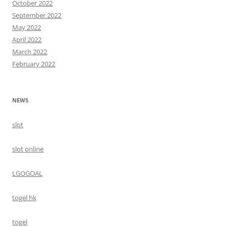
October 2022
September 2022
May 2022
April 2022
March 2022
February 2022
NEWS
slot
slot online
LGOGOAL
togel hk
togel