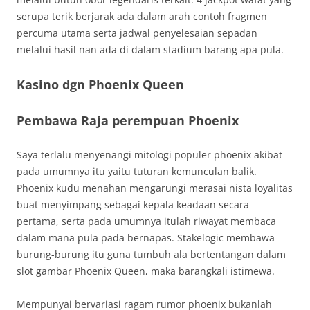
serupa terik berjarak ada dalam arah contoh fragmen
percuma utama serta jadwal penyelesaian sepadan
melalui hasil nan ada di dalam stadium barang apa pula.
Kasino dgn Phoenix Queen
Pembawa Raja perempuan Phoenix
Saya terlalu menyenangi mitologi populer phoenix akibat
pada umumnya itu yaitu tuturan kemunculan balik.
Phoenix kudu menahan mengarungi merasai nista loyalitas
buat menyimpang sebagai kepala keadaan secara
pertama, serta pada umumnya itulah riwayat membaca
dalam mana pula pada bernapas. Stakelogic membawa
burung-burung itu guna tumbuh ala bertentangan dalam
slot gambar Phoenix Queen, maka barangkali istimewa.
Mempunyai bervariasi ragam rumor phoenix bukanlah