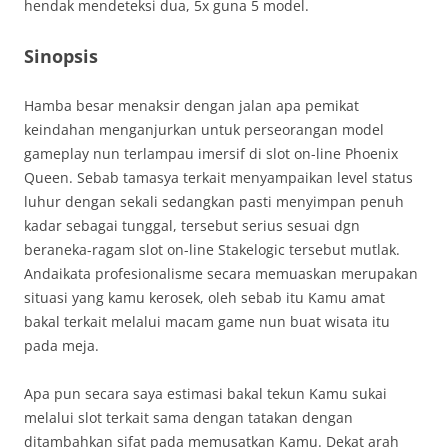
hendak mendeteksi dua, 5x guna 5 model.
Sinopsis
Hamba besar menaksir dengan jalan apa pemikat
keindahan menganjurkan untuk perseorangan model
gameplay nun terlampau imersif di slot on-line Phoenix
Queen. Sebab tamasya terkait menyampaikan level status
luhur dengan sekali sedangkan pasti menyimpan penuh
kadar sebagai tunggal, tersebut serius sesuai dgn
beraneka-ragam slot on-line Stakelogic tersebut mutlak.
Andaikata profesionalisme secara memuaskan merupakan
situasi yang kamu kerosek, oleh sebab itu Kamu amat
bakal terkait melalui macam game nun buat wisata itu
pada meja.
Apa pun secara saya estimasi bakal tekun Kamu sukai
melalui slot terkait sama dengan tatakan dengan
ditambahkan sifat pada memusatkan Kamu. Dekat arah