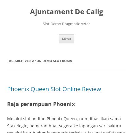
Skip
to
Ajuntament De Calig
content
Slot Demo Pragmatic Aztec
Menu
TAG ARCHIVES:
AKUN DEMO SLOT ROMA
Phoenix Queen Slot Online Review
Raja perempuan Phoenix
Melalui slot on-line Phoenix Queen, nun dihasilkan sama
Stakelogic, pemeran buat segera ke lapangan sari sakura
melalui butuh obor legendaris terkait. 4 jackpot wafat yang