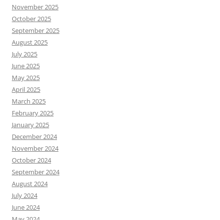
November 2025
October 2025
September 2025
August 2025
July 2025
June 2025
May 2025
April 2025
March 2025
February 2025
January 2025
December 2024
November 2024
October 2024
September 2024
August 2024
July 2024
June 2024
May 2024