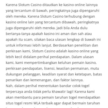
Karena Slotum Casino ditautkan ke kasino online lainnya
yang tercantum di bawah, peringkatnya juga dipengaruhi
oleh mereka. Karena Slotum Casino terhubung dengan
kasino online lain yang tercantum dibawah, peringkatnya
juga dipengaruhi oleh mereka. Jadi bila Anda dulu
bertanya-tanya apakah kasino ini aman dan sah atau
apakah itu scam, silakan baca ulasan lengkap di bawah ini
untuk informasi lebih lanjut. Berdasarkan penelitian dan
perkiraan kami, Slotum Casino adalah kasino online yang
lebih kecil didalam perihal pendapatan. Dalam ulasan
kami, kami mempertimbangkan keluhan pemain kasino,
perkiraan pendapatan, lisensi, keaslian permainan, mutu
dukungan pelanggan, keadilan syarat dan ketetapan, batas
penarikan dan kemenangan, dan faktor lainnya.
Nah, dalam perihal menentukan bandar colok togel
terpercaya anda tidak perlu khawatir lagi! Karena kami
akan membantu para pemain taruhan togel mendapatkan
situs togel resmi WLA terbaik agar dapat bermain taruhan