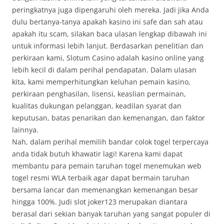
peringkatnya juga dipengaruhi oleh mereka. Jadi jika Anda
dulu bertanya-tanya apakah kasino ini safe dan sah atau
apakah itu scam, silakan baca ulasan lengkap dibawah ini
untuk informasi lebih lanjut. Berdasarkan penelitian dan
perkiraan kami, Slotum Casino adalah kasino online yang
lebih kecil di dalam perihal pendapatan. Dalam ulasan
kita, kami memperhitungkan keluhan pemain kasino,
perkiraan penghasilan, lisensi, keaslian permainan,
kualitas dukungan pelanggan, keadilan syarat dan
keputusan, batas penarikan dan kemenangan, dan faktor
lainnya.
Nah, dalam perihal memilih bandar colok togel terpercaya
anda tidak butuh khawatir lagi! Karena kami dapat
membantu para pemain taruhan togel menemukan web
togel resmi WLA terbaik agar dapat bermain taruhan
bersama lancar dan memenangkan kemenangan besar
hingga 100%. Judi slot joker123 merupakan diantara
berasal dari sekian banyak taruhan yang sangat populer di