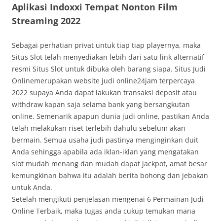
Aplikasi Indoxxi Tempat Nonton Film
Streaming 2022
Sebagai perhatian privat untuk tiap tiap playernya, maka
Situs Slot telah menyediakan lebih dari satu link alternatif
resmi Situs Slot untuk dibuka oleh barang siapa. Situs Judi
Onlinemerupakan website judi online24jam terpercaya
2022 supaya Anda dapat lakukan transaksi deposit atau
withdraw kapan saja selama bank yang bersangkutan
online. Semenarik apapun dunia judi online, pastikan Anda
telah melakukan riset terlebih dahulu sebelum akan
bermain. Semua usaha judi pastinya menginginkan duit
Anda sehingga apabila ada iklan-iklan yang mengatakan
slot mudah menang dan mudah dapat jackpot, amat besar
kemungkinan bahwa itu adalah berita bohong dan jebakan
untuk Anda.
Setelah mengikuti penjelasan mengenai 6 Permainan Judi
Online Terbaik, maka tugas anda cukup temukan mana