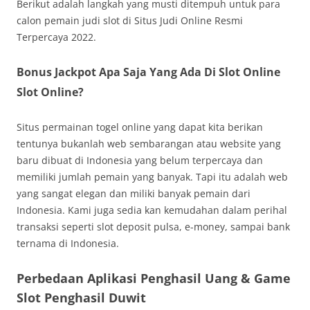
Berikut adalah langkah yang musti ditempuh untuk para
calon pemain judi slot di Situs Judi Online Resmi
Terpercaya 2022.
Bonus Jackpot Apa Saja Yang Ada Di Slot Online
Slot Online?
Situs permainan togel online yang dapat kita berikan
tentunya bukanlah web sembarangan atau website yang
baru dibuat di Indonesia yang belum terpercaya dan
memiliki jumlah pemain yang banyak. Tapi itu adalah web
yang sangat elegan dan miliki banyak pemain dari
Indonesia. Kami juga sedia kan kemudahan dalam perihal
transaksi seperti slot deposit pulsa, e-money, sampai bank
ternama di Indonesia.
Perbedaan Aplikasi Penghasil Uang & Game
Slot Penghasil Duwit