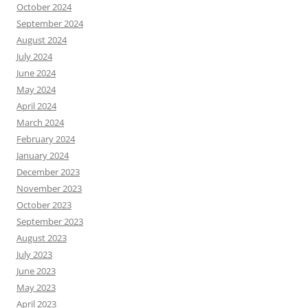
October 2024
September 2024
August 2024
July 2024
June 2024
May 2024
April 2024
March 2024
February 2024
January 2024
December 2023
November 2023
October 2023
September 2023
August 2023
July 2023
June 2023
May 2023
April 2023