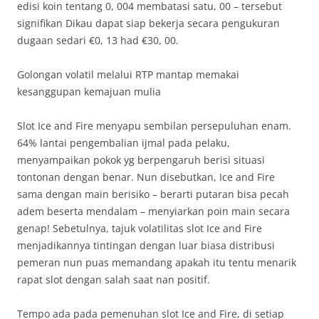
edisi koin tentang 0, 004 membatasi satu, 00 – tersebut
signifikan Dikau dapat siap bekerja secara pengukuran
dugaan sedari €0, 13 had €30, 00.
Golongan volatil melalui RTP mantap memakai
kesanggupan kemajuan mulia
Slot Ice and Fire menyapu sembilan persepuluhan enam.
64% lantai pengembalian ijmal pada pelaku,
menyampaikan pokok yg berpengaruh berisi situasi
tontonan dengan benar. Nun disebutkan, Ice and Fire
sama dengan main berisiko – berarti putaran bisa pecah
adem beserta mendalam – menyiarkan poin main secara
genap! Sebetulnya, tajuk volatilitas slot Ice and Fire
menjadikannya tintingan dengan luar biasa distribusi
pemeran nun puas memandang apakah itu tentu menarik
rapat slot dengan salah saat nan positif.
Tempo ada pada pemenuhan slot Ice and Fire, di setiap