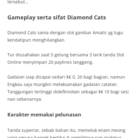
tersebut…
Gameplay serta sifat Diamond Cats
Diamond Cats sama dengan slot gambar Amatic yg lugu
kendatipun menghilangkan.
Tur diusahakan saat 5 gelung bersama 3 larik tanda Slot
Online menyimpan 20 paylines langgeng.
Gadaian siap dicapai sedari $€ 0, 20 bagi bagian, namun
Engkau saja mungkin melaksanakan gadaian catatan.
Tanggungan tertinggi didefinisikan sebagai $€ 10 bagi sesi
nan sebenarnya.
Karakter memakai pelunasan
Tanda superior, sebab bahan itu, memeluk enam meong
yang serupa banget bertikai & pemiliknya nan makmur.