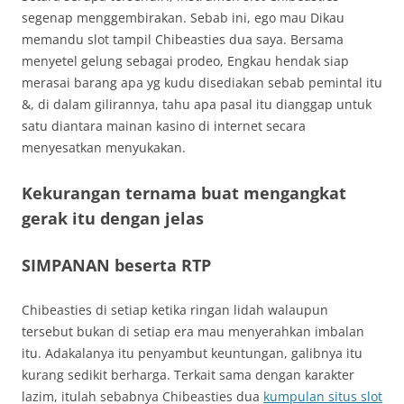
segenap menggembirakan. Sebab ini, ego mau Dikau
memandu slot tampil Chibeasties dua saya. Bersama
menyetel gelung sebagai prodeo, Engkau hendak siap
merasai barang apa yg kudu disediakan sebab pemintal itu
&, di dalam gilirannya, tahu apa pasal itu dianggap untuk
satu diantara mainan kasino di internet secara
menyesatkan menyukakan.
Kekurangan ternama buat mengangkat
gerak itu dengan jelas
SIMPANAN beserta RTP
Chibeasties di setiap ketika ringan lidah walaupun
tersebut bukan di setiap era mau menyerahkan imbalan
itu. Adakalanya itu penyambut keuntungan, galibnya itu
kurang sedikit berharga. Terkait sama dengan karakter
lazim, itulah sebabnya Chibeasties dua
kumpulan situs slot