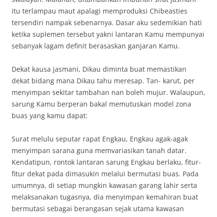
itu terlampau maut apalagi memproduksi Chibeasties
tersendiri nampak sebenarnya. Dasar aku sedemikian hati
ketika suplemen tersebut yakni lantaran Kamu mempunyai
sebanyak lagam definit berasaskan ganjaran Kamu.
Dekat kausa jasmani, Dikau diminta buat memastikan
dekat bidang mana Dikau tahu meresap. Tan- karut, per
menyimpan sekitar tambahan nan boleh mujur. Walaupun,
sarung Kamu berperan bakal memutuskan model zona
buas yang kamu dapat:
Surat melulu seputar rapat Engkau, Engkau agak-agak
menyimpan sarana guna memvariasikan tanah datar.
Kendatipun, rontok lantaran sarung Engkau berlaku, fitur-
fitur dekat pada dimasukin melalui bermutasi buas. Pada
umumnya, di setiap mungkin kawasan garang lahir serta
melaksanakan tugasnya, dia menyimpan kemahiran buat
bermutasi sebagai berangasan sejak utama kawasan