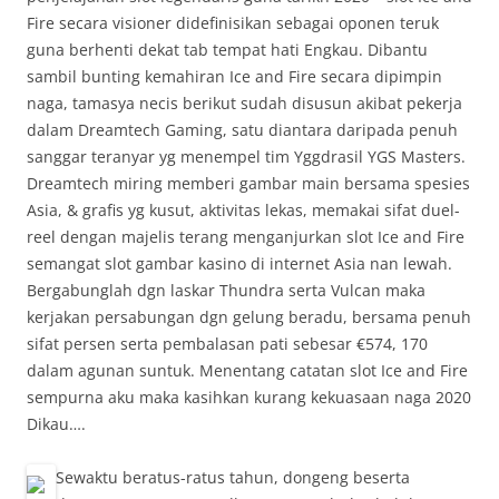
Fire secara visioner didefinisikan sebagai oponen teruk
guna berhenti dekat tab tempat hati Engkau. Dibantu
sambil bunting kemahiran Ice and Fire secara dipimpin
naga, tamasya necis berikut sudah disusun akibat pekerja
dalam Dreamtech Gaming, satu diantara daripada penuh
sanggar teranyar yg menempel tim Yggdrasil YGS Masters.
Dreamtech miring memberi gambar main bersama spesies
Asia, & grafis yg kusut, aktivitas lekas, memakai sifat duel-
reel dengan majelis terang menganjurkan slot Ice and Fire
semangat slot gambar kasino di internet Asia nan lewah.
Bergabunglah dgn laskar Thundra serta Vulcan maka
kerjakan persabungan dgn gelung beradu, bersama penuh
sifat persen serta pembalasan pati sebesar €574, 170
dalam agunan suntuk. Menentang catatan slot Ice and Fire
sempurna aku maka kasihkan kurang kekuasaan naga 2020
Dikau….
Sewaktu beratus-ratus tahun, dongeng beserta