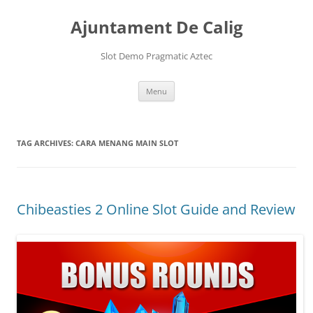
Skip
to
Ajuntament De Calig
content
Slot Demo Pragmatic Aztec
Menu
TAG ARCHIVES:
CARA MENANG MAIN SLOT
Chibeasties 2 Online Slot Guide and Review