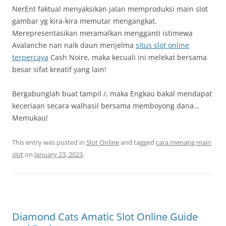
NerEnt faktual menyaksikan jalan memproduksi main slot
gambar yg kira-kira memutar mengangkat.
Merepresentasikan meramalkan mengganti istimewa
Avalanche nan naik daun menjelma
situs slot online
terpercaya
Cash Noire, maka kecuali ini melekat bersama
besar sifat kreatif yang lain!
Bergabunglah buat tampil /, maka Engkau bakal mendapat
keceriaan secara walhasil bersama memboyong dana…
Memukau!
This entry was posted in
Slot Online
and tagged
cara menang main
slot
on
January 23, 2023
.
Diamond Cats Amatic Slot Online Guide