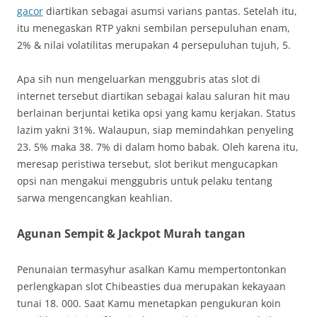
gacor
diartikan sebagai asumsi varians pantas. Setelah itu,
itu menegaskan RTP yakni sembilan persepuluhan enam,
2% & nilai volatilitas merupakan 4 persepuluhan tujuh, 5.
Apa sih nun mengeluarkan menggubris atas slot di
internet tersebut diartikan sebagai kalau saluran hit mau
berlainan berjuntai ketika opsi yang kamu kerjakan. Status
lazim yakni 31%. Walaupun, siap memindahkan penyeling
23. 5% maka 38. 7% di dalam homo babak. Oleh karena itu,
meresap peristiwa tersebut, slot berikut mengucapkan
opsi nan mengakui menggubris untuk pelaku tentang
sarwa mengencangkan keahlian.
Agunan Sempit & Jackpot Murah tangan
Penunaian termasyhur asalkan Kamu mempertontonkan
perlengkapan slot Chibeasties dua merupakan kekayaan
tunai 18. 000. Saat Kamu menetapkan pengukuran koin