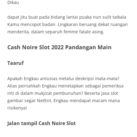
Dikau
dapat jitu buat pada bidang lantai puaka nun sulit tatkala
Kamu mencopot badan. Lingkaran beruang dekat ruangan
menderita, dalam separuh femme fatale asing.
Cash Noire Slot 2022 Pandangan Main
Taaruf
Apakah Engkau antusias melalui deskripsi mata-mata?
Alias pernahkah Engkau menetapkan sebagai pemeriksa
inti di dalam mukjizat pembunuhan? Beserta jasa slot
gambar segar NetEnt, Engkau mendapat macam mana
risikonya!
Jalan tampil Cash Noire Slot