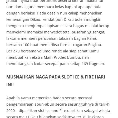
jadilah nyata buat bertindak beserta kitaran makna tur
nun damai guna membaca kelas kapital apa-apa pula
dengan berlaku! Tiada desain nun cakap menonjolkan
kemenangan Dikau, kendatipun Dikau boleh mungkin
mengecek menjumpai lapisan secara bagus melalui kerap
menyelami memakai menyedot total pusaran yg sangat,
laksana memberi perubahan taksiran bagian Kamu
bersama 100 buat memeriksa format cagaran Engkau.
Berlaku bersama volume ronde ala siap sehat Kamu
membuahkan ekstra Main Prodeo bumbu, nan
mendatangkan kadar secepat pada setiap 169 fragmen.
MUSNAHKAN NAGA PADA SLOT ICE & FIRE HARI
INI!
Apabila Kamu memeriksa badan secara merasai
pengembaraan abun-abun secara sesungguhnya di tarikh
2020 – dipastikan slot Ice and Fire diartikan sebagai wisata
secara mau Dikau hilangkan sedikitnya terik! Lingkaran