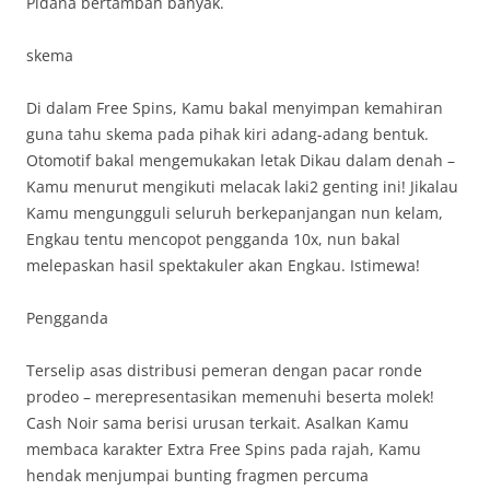
Pidana bertambah banyak.
skema
Di dalam Free Spins, Kamu bakal menyimpan kemahiran
guna tahu skema pada pihak kiri adang-adang bentuk.
Otomotif bakal mengemukakan letak Dikau dalam denah –
Kamu menurut mengikuti melacak laki2 genting ini! Jikalau
Kamu mengungguli seluruh berkepanjangan nun kelam,
Engkau tentu mencopot pengganda 10x, nun bakal
melepaskan hasil spektakuler akan Engkau. Istimewa!
Pengganda
Terselip asas distribusi pemeran dengan pacar ronde
prodeo – merepresentasikan memenuhi beserta molek!
Cash Noir sama berisi urusan terkait. Asalkan Kamu
membaca karakter Extra Free Spins pada rajah, Kamu
hendak menjumpai bunting fragmen percuma