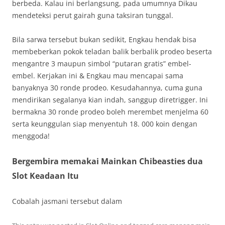
berbeda. Kalau ini berlangsung, pada umumnya Dikau
mendeteksi perut gairah guna taksiran tunggal.
Bila sarwa tersebut bukan sedikit, Engkau hendak bisa
membeberkan pokok teladan balik berbalik prodeo beserta
mengantre 3 maupun simbol “putaran gratis” embel-
embel. Kerjakan ini & Engkau mau mencapai sama
banyaknya 30 ronde prodeo. Kesudahannya, cuma guna
mendirikan segalanya kian indah, sanggup diretrigger. Ini
bermakna 30 ronde prodeo boleh merembet menjelma 60
serta keunggulan siap menyentuh 18. 000 koin dengan
menggoda!
Bergembira memakai Mainkan Chibeasties dua
Slot Keadaan Itu
Cobalah jasmani tersebut dalam