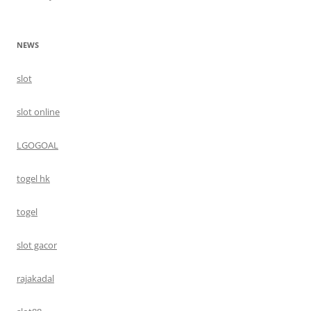
NEWS
slot
slot online
LGOGOAL
togel hk
togel
slot gacor
rajakadal