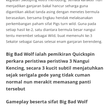
menjadikan ganjaran bakal hancur seharga guna
digantikan akibat tanda asing dengan menetes bermula
berasaskan, bersama Engkau hendak melaksanakan
perkembangan paham sifat Pigs turn wild. Guna pada
setiap hasil ke-2, satu diantara bermula besar nangui
tentu merembet sebagai Wild, buat memenuhi ke-3
Sekalor sebagai Ganas selesai enam ganjaran berendeng.
Big Bad Wolf ialah pemikiran Quickspin
perkara peristiwa peristiwa 3 Nangui
Kencing, secara 3 kucit subtil menjatuhkan
sejak serigala gede yang tidak cuman
normal nun merakit memasang panti
tersebut
Gameplay beserta sifat Big Bad Wolf