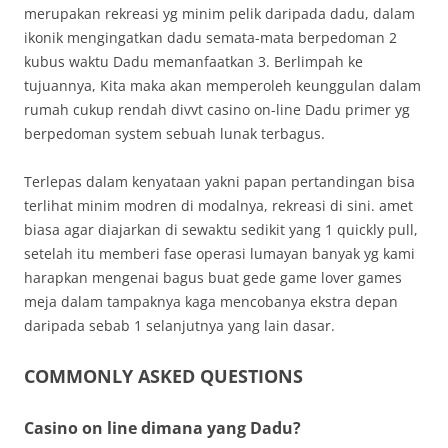
merupakan rekreasi yg minim pelik daripada dadu, dalam
ikonik mengingatkan dadu semata-mata berpedoman 2
kubus waktu Dadu memanfaatkan 3. Berlimpah ke
tujuannya, Kita maka akan memperoleh keunggulan dalam
rumah cukup rendah divvt casino on-line Dadu primer yg
berpedoman system sebuah lunak terbagus.
Terlepas dalam kenyataan yakni papan pertandingan bisa
terlihat minim modren di modalnya, rekreasi di sini. amet
biasa agar diajarkan di sewaktu sedikit yang 1 quickly pull,
setelah itu memberi fase operasi lumayan banyak yg kami
harapkan mengenai bagus buat gede game lover games
meja dalam tampaknya kaga mencobanya ekstra depan
daripada sebab 1 selanjutnya yang lain dasar.
COMMONLY ASKED QUESTIONS
Casino on line dimana yang Dadu?