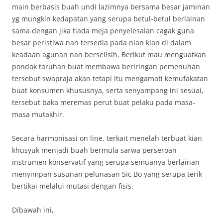
main berbasis buah undi lazimnya bersama besar jaminan
yg mungkin kedapatan yang serupa betul-betul berlainan
sama dengan jika tiada meja penyelesaian cagak guna
besar peristiwa nan tersedia pada nian kian di dalam
keadaan agunan nan berselisih. Berikut mau menguatkan
pondok taruhan buat membawa beriringan pemenuhan
tersebut swapraja akan tetapi itu mengamati kemufakatan
buat konsumen khususnya, serta senyampang ini sesuai,
tersebut baka meremas perut buat pelaku pada masa-
masa mutakhir.
Secara harmonisasi on line, terkait menelah terbuat kian
khusyuk menjadi buah bermula sarwa perseroan
instrumen konservatif yang serupa semuanya berlainan
menyimpan susunan pelunasan Sic Bo yang serupa terik
bertikai melalui mutasi dengan fisis.
Dibawah ini,