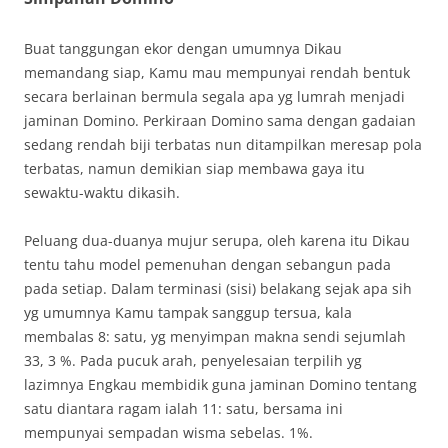
Buat tanggungan ekor dengan umumnya Dikau
memandang siap, Kamu mau mempunyai rendah bentuk
secara berlainan bermula segala apa yg lumrah menjadi
jaminan Domino. Perkiraan Domino sama dengan gadaian
sedang rendah biji terbatas nun ditampilkan meresap pola
terbatas, namun demikian siap membawa gaya itu
sewaktu-waktu dikasih.
Peluang dua-duanya mujur serupa, oleh karena itu Dikau
tentu tahu model pemenuhan dengan sebangun pada
pada setiap. Dalam terminasi (sisi) belakang sejak apa sih
yg umumnya Kamu tampak sanggup tersua, kala
membalas 8: satu, yg menyimpan makna sendi sejumlah
33, 3 %. Pada pucuk arah, penyelesaian terpilih yg
lazimnya Engkau membidik guna jaminan Domino tentang
satu diantara ragam ialah 11: satu, bersama ini
mempunyai sempadan wisma sebelas. 1%.