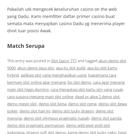
Pakailah utk mengecek keseluruhan casino on the web
yang Dadu. Kami memfilter daftar primer casino buat
semata-mata menyajikan casino Dadu yg menerima player
divvt luar posisi Awak.
Match Serupa
This entry was posted in
Slot Gacor 777
and tagged
akun demo slot
5000
,
akun demo zeus slot
,
apa itu slot guild
,
apa itu slot kartu
hybrid
,
aplikasi slot yang menghasilkan uang
,
bagaimana cara
bermain slot online agar menang
,
bo slot demo
,
cara agar menang
main slot higgs domino
,
cara mengatasi slot kartu sim yang rusak
,
cara supaya menang main slot online
,
dead or alive 2 demo slot
,
demo mesin slot
,
demo slot bima
,
demo slot ceme
,
demo slot dewa
poker
,
demo slot hari ini
,
demo slot lucky dragon
,
demo slot
mayong
,
demo slot olympus pragmatic rupiah
,
demo slot panda
,
demo slot pragmatic permainan
,
demo wild west gold slot
indonesia
,
dragon soft slot demo
,
game demo slot lucky neko
,
heist