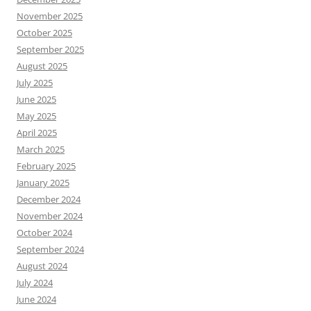
November 2025
October 2025
September 2025
August 2025
July 2025
June 2025
May 2025
April 2025
March 2025
February 2025
January 2025
December 2024
November 2024
October 2024
September 2024
August 2024
July 2024
June 2024