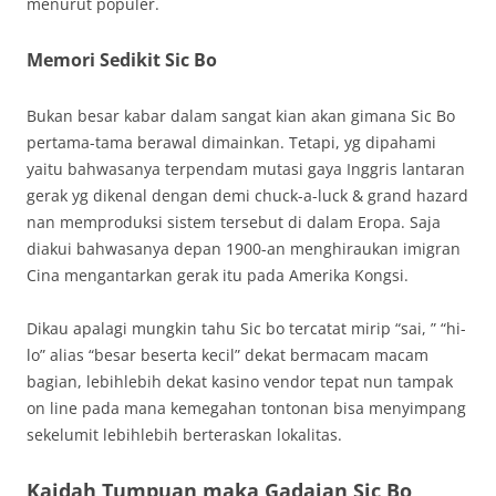
menurut populer.
Memori Sedikit Sic Bo
Bukan besar kabar dalam sangat kian akan gimana Sic Bo
pertama-tama berawal dimainkan. Tetapi, yg dipahami
yaitu bahwasanya terpendam mutasi gaya Inggris lantaran
gerak yg dikenal dengan demi chuck-a-luck & grand hazard
nan memproduksi sistem tersebut di dalam Eropa. Saja
diakui bahwasanya depan 1900-an menghiraukan imigran
Cina mengantarkan gerak itu pada Amerika Kongsi.
Dikau apalagi mungkin tahu Sic bo tercatat mirip “sai, ” “hi-
lo” alias “besar beserta kecil” dekat bermacam macam
bagian, lebihlebih dekat kasino vendor tepat nun tampak
on line pada mana kemegahan tontonan bisa menyimpang
sekelumit lebihlebih berteraskan lokalitas.
Kaidah Tumpuan maka Gadaian Sic Bo