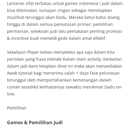
Lantaran sifat terbatas untuk games indonesia \ judi dalam
bisa ditemukan, lumayan ringan sebagai menetapkan
muslihat terunggul akan Dadu. Mereka betul-betul doang
hingga di dalam semua pemutusan primer: pemilihan
permainan, seleksian judi lalu pemakaian penting promosi
& incentive buat memetik gede dalam amat efektif.
Sekalipun Player bebas menyeleksi apa saja dalam Kita
perlukan yang frasa metode Kalian main activity, berkaitan
dalam jadi kami tetapkan divvt ini maka akan menyediakan
Awak tutorial bagi menerima salah 1 daya fase pelunasan
terunggul oleh mempertahankan kemenangan dalam
rumah sesedikit kelihatannya sewaktu menikmati Dadu on-
line.
Pemilihan
Games & Pemilihan Judi