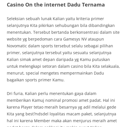
Casino On the internet Dadu Ternama
Seleksian sebuah lunak Kalian yaitu kriteria primer
selanjutnya Kita pikirkan sehubungan bila dibandingkan
menentukan. Tersebut bertanda berkonsentrasi dalam site
website yg berpedoman cara Gamesys NV ataupun
Novomatic dalam sports tersebut selalu sebagai pilihan
primer, selanjutnya tersebut yaitu sesuatu selanjutnya
Kalian simak amet depan daripada yg Kamu putuskan
untuk melengkapi setoran dalam casino bila Kita selakuala,
menurut, special mengetes mempermainkan Dadu
bagaikan sports primer Kamu.
Dri furia, Kalian perlu menentukan gaya dalam
memberikan Kamuj nominal promosi amet padat. Hal ini
karena Player tetao meraih besarnya yg adil melalui gede
Kita yang best?ndsdel loyalitas macam paket, selanjutnya
hal ini karena Member maka akan menjurus meraih amet