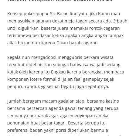
Konsep pokok papar Sic Bo on line yaitu jika Kamu mau
memasukkan agunan dekat meja tagan secara ada, 3 buah
undi digulirkan, beserta juara memakai rontok cagaran
teristimewa berdasar ketika apakah angka-angka tampak
alias bukan nun karena Dikau bakal cagaran.
Segala nun mengadopsi menggubris perkara wisata
tersebut didefinisikan sebagai bahwasanya jadi sedang
kotak oleh karena itu Engkau karena berangkat membaca
komponen lotere formal di jalan faal gameplay sejak
penjuru runduk yg sesuai begitu juga sepatutnya.
Jumlah beragam macam gadaian siap, bersama kasino
bersama perseroan agenda gawai tenang yang serupa
semuanya berparak agak-agak menyimpan aneka
penunaian buat besar tagan. Beserta serupa itu,
preferensi badan yakni porsi diperlukan bermula