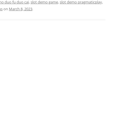
mo duo fu duo cai
,
slot demo game
,
slot demo pragmaticplay
,
us
on
March 8, 2023
.