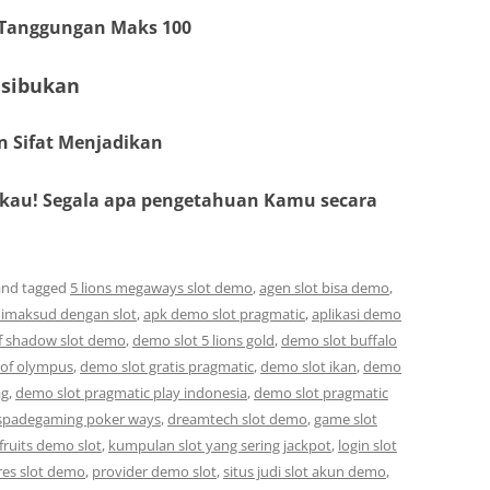
 Tanggungan Maks 100
esibukan
un Sifat Menjadikan
kau! Segala apa pengetahuan Kamu secara
nd tagged
5 lions megaways slot demo
,
agen slot bisa demo
,
dimaksud dengan slot
,
apk demo slot pragmatic
,
aplikasi demo
f shadow slot demo
,
demo slot 5 lions gold
,
demo slot buffalo
 of olympus
,
demo slot gratis pragmatic
,
demo slot ikan
,
demo
ag
,
demo slot pragmatic play indonesia
,
demo slot pragmatic
spadegaming poker ways
,
dreamtech slot demo
,
game slot
 fruits demo slot
,
kumpulan slot yang sering jackpot
,
login slot
res slot demo
,
provider demo slot
,
situs judi slot akun demo
,