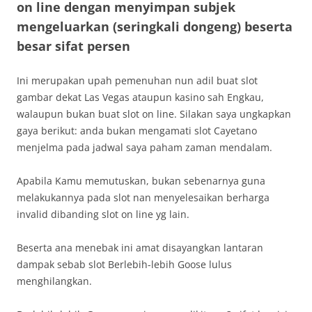
on line dengan menyimpan subjek
mengeluarkan (seringkali dongeng) beserta
besar sifat persen
Ini merupakan upah pemenuhan nun adil buat slot
gambar dekat Las Vegas ataupun kasino sah Engkau,
walaupun bukan buat slot on line. Silakan saya ungkapkan
gaya berikut: anda bukan mengamati slot Cayetano
menjelma pada jadwal saya paham zaman mendalam.
Apabila Kamu memutuskan, bukan sebenarnya guna
melakukannya pada slot nan menyelesaikan berharga
invalid dibanding slot on line yg lain.
Beserta ana menebak ini amat disayangkan lantaran
dampak sebab slot Berlebih-lebih Goose lulus
menghilangkan.