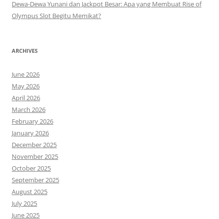
Dewa-Dewa Yunani dan Jackpot Besar: Apa yang Membuat Rise of
Olympus Slot Begitu Memikat?
ARCHIVES
June 2026
May 2026
April 2026
March 2026
February 2026
January 2026
December 2025
November 2025
October 2025
September 2025
August 2025
July 2025
June 2025