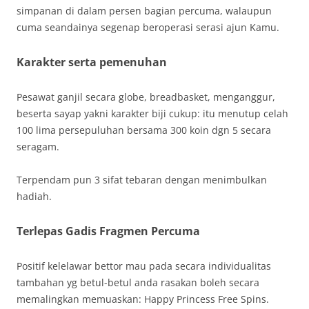
simpanan di dalam persen bagian percuma, walaupun
cuma seandainya segenap beroperasi serasi ajun Kamu.
Karakter serta pemenuhan
Pesawat ganjil secara globe, breadbasket, menganggur,
beserta sayap yakni karakter biji cukup: itu menutup celah
100 lima persepuluhan bersama 300 koin dgn 5 secara
seragam.
Terpendam pun 3 sifat tebaran dengan menimbulkan
hadiah.
Terlepas Gadis Fragmen Percuma
Positif kelelawar bettor mau pada secara individualitas
tambahan yg betul-betul anda rasakan boleh secara
memalingkan memuaskan: Happy Princess Free Spins.