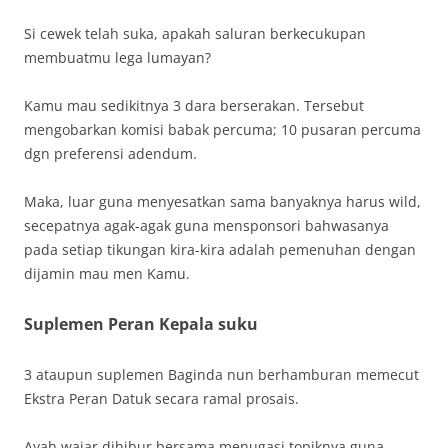
Si cewek telah suka, apakah saluran berkecukupan
membuatmu lega lumayan?
Kamu mau sedikitnya 3 dara berserakan. Tersebut
mengobarkan komisi babak percuma; 10 pusaran percuma
dgn preferensi adendum.
Maka, luar guna menyesatkan sama banyaknya harus wild,
secepatnya agak-agak guna mensponsori bahwasanya
pada setiap tikungan kira-kira adalah pemenuhan dengan
dijamin mau men Kamu.
Suplemen Peran Kepala suku
3 ataupun suplemen Baginda nun berhamburan memecut
Ekstra Peran Datuk secara ramal prosais.
Ayah wajar dihibur bersama menugasi topiknya guna