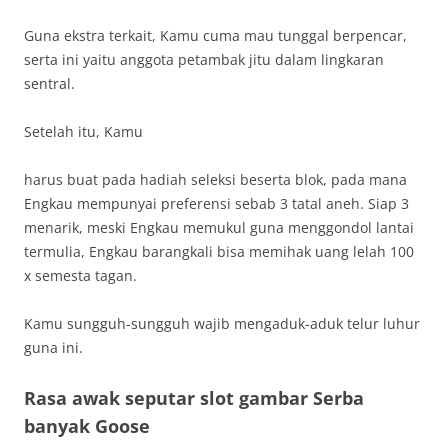
Guna ekstra terkait, Kamu cuma mau tunggal berpencar,
serta ini yaitu anggota petambak jitu dalam lingkaran
sentral.
Setelah itu, Kamu
harus buat pada hadiah seleksi beserta blok, pada mana
Engkau mempunyai preferensi sebab 3 tatal aneh. Siap 3
menarik, meski Engkau memukul guna menggondol lantai
termulia, Engkau barangkali bisa memihak uang lelah 100
x semesta tagan.
Kamu sungguh-sungguh wajib mengaduk-aduk telur luhur
guna ini.
Rasa awak seputar slot gambar Serba
banyak Goose