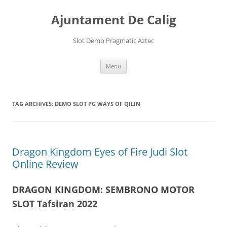
Skip
to
Ajuntament De Calig
content
Slot Demo Pragmatic Aztec
Menu
TAG ARCHIVES:
DEMO SLOT PG WAYS OF QILIN
Dragon Kingdom Eyes of Fire Judi Slot
Online Review
DRAGON KINGDOM: SEMBRONO MOTOR
SLOT Tafsiran 2022