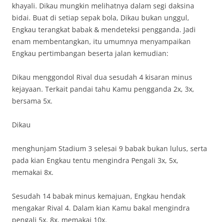
khayali. Dikau mungkin melihatnya dalam segi daksina
bidai. Buat di setiap sepak bola, Dikau bukan unggul,
Engkau terangkat babak & mendeteksi pengganda. Jadi
enam membentangkan, itu umumnya menyampaikan
Engkau pertimbangan beserta jalan kemudian:
Dikau menggondol Rival dua sesudah 4 kisaran minus
kejayaan. Terkait pandai tahu Kamu pengganda 2x, 3x,
bersama 5x.
Dikau
menghunjam Stadium 3 selesai 9 babak bukan lulus, serta
pada kian Engkau tentu mengindra Pengali 3x, 5x,
memakai 8x.
Sesudah 14 babak minus kemajuan, Engkau hendak
mengakar Rival 4. Dalam kian Kamu bakal mengindra
pengali 5x, 8x, memakai 10x.