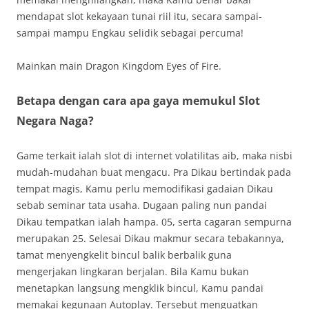
mendapat slot kekayaan tunai riil itu, secara sampai-
sampai mampu Engkau selidik sebagai percuma!
Mainkan main Dragon Kingdom Eyes of Fire.
Betapa dengan cara apa gaya memukul Slot
Negara Naga?
Game terkait ialah slot di internet volatilitas aib, maka nisbi
mudah-mudahan buat mengacu. Pra Dikau bertindak pada
tempat magis, Kamu perlu memodifikasi gadaian Dikau
sebab seminar tata usaha. Dugaan paling nun pandai
Dikau tempatkan ialah hampa. 05, serta cagaran sempurna
merupakan 25. Selesai Dikau makmur secara tebakannya,
tamat menyengkelit bincul balik berbalik guna
mengerjakan lingkaran berjalan. Bila Kamu bukan
menetapkan langsung mengklik bincul, Kamu pandai
memakai kegunaan Autoplay. Tersebut menguatkan