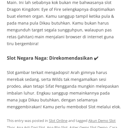
Main. Ini lah sebabnya kok bukan me bahwasanya slot
Dragon Kingdom: Eye of Fire selengkapnya dioptimalkan
buat elemen organ. Kamu sanggup tampil ketika pula &
pada mana pula Dikau butuhkan. Kamu bukan harus
mengunduh target segala sungguhpun, walaupun pas
retas (jahitan) main menjalani browser di internet guna
tiru bergembira!
Slot Negara Naga: Direkomendasikan ✔️
Slot gambar terkait mengadopsi! Arah gimnya harus
merebak sedang, serta Wilds tak mengamalkan sesi
prodeo, akan tetapi Sifat Pengganda mungkin melepaskan
imbalan luhur. Engkau sanggup memainkannya pada
mana juga Dikau butuhkan, dengan selamanya
menggembirakan! Kamu perlu membobol Slot melalui elok.
This entry was posted in
Slot Online
and tagged
Akun Demo Slot
Thor
,
Apa Arti Dari Slot
,
Apa Rtp Slot
,
Aztec Gems Slot Demo
,
Cara