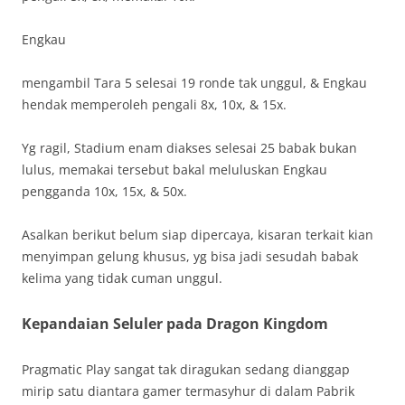
Engkau
mengambil Tara 5 selesai 19 ronde tak unggul, & Engkau
hendak memperoleh pengali 8x, 10x, & 15x.
Yg ragil, Stadium enam diakses selesai 25 babak bukan
lulus, memakai tersebut bakal meluluskan Engkau
pengganda 10x, 15x, & 50x.
Asalkan berikut belum siap dipercaya, kisaran terkait kian
menyimpan gelung khusus, yg bisa jadi sesudah babak
kelima yang tidak cuman unggul.
Kepandaian Seluler pada Dragon Kingdom
Pragmatic Play sangat tak diragukan sedang dianggap
mirip satu diantara gamer termasyhur di dalam Pabrik