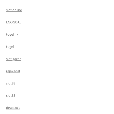
slot online
LGOGOAL
togel hk
togel
slot gacor
rajakadal
slot88
slot88
dewa303