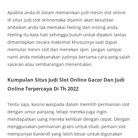
Apabila anda di dalam memainkan judi mesin slot online
di situs judi slot onlinemaka dijamin akan kesulitan
andaikan anda tak memakai feeling dan insting anda.
Feeling itu kata hati sehingga butuh untuk diyakini lantas
dimantapkan secara maksimal khususnya saat dapat
memutar mesin slot dan menekan spin. Jangan sampai
nanti anda melaksanakan judinya bersama cara yang salah
sasaran atau sembarangan menentukan.
Kumpulan Situs Judi Slot Online Gacor Dan Judi
Online Terpercaya Di Th 2022
Tentu saja, kasino waspada dalam memilih permainan slot
dengan umur panjang, tetapi mereka juga ingin
mendapatkan uang mereka kembali dengan cepat. Dengan
menggunakan permainan gratis untuk studi, pemain slot
mempunyai bankroll yang lebih besar untuk digunakan