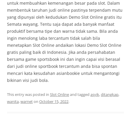
untuk membuahkan kemenangan besar pada slot. Dalam
membentuk taruhan judi online pastinya terpendam mutu
yang dipunyai oleh kedudukan Demo Slot Online gratis itu
Semata wayang. Tentu saja dapat ada banyak manfaat
produktif bersama tipe dan warna tidak sama. Bila anda
ingin menolong laba tercantum tidak salah bila
menetapkan Slot Online andaikan lokasi Demo Slot Online
gratis paling baik di Indonesia. Jika anda persahabatan
bersama game sportsbook ini dan ingin capai visi berasal
dari judi online sportbook tercantum anda bisa spontan
mencari kata kesudahan asianbookie untuk mengantongi
bikinan visi judi bola.
This entry was posted in
Slot Online
and tagged
asyik
,
ditangkap
,
wanita
,
warnet
on
October 15, 2022
.