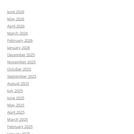
June 2026
May 2026
April 2026
March 2026
February 2026
January 2026
December 2025
November 2025
October 2025
September 2025
August 2025
July 2025
June 2025
May 2025
April 2025
March 2025
February 2025
January 2025