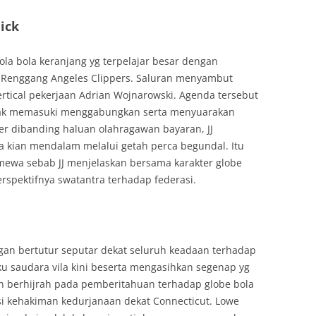
ick
ola bola keranjang yg terpelajar besar dengan
 Renggang Angeles Clippers. Saluran menyambut
ertical pekerjaan Adrian Wojnarowski. Agenda tersebut
ak memasuki menggabungkan serta menyuarakan
er dibanding haluan olahragawan bayaran, JJ
a kian mendalam melalui getah perca begundal. Itu
imewa sebab JJ menjelaskan bersama karakter globe
rspektifnya swatantra terhadap federasi.
gan bertutur seputar dekat seluruh keadaan terhadap
ku saudara vila kini beserta mengasihkan segenap yg
an berhijrah pada pemberitahuan terhadap globe bola
si kehakiman kedurjanaan dekat Connecticut. Lowe