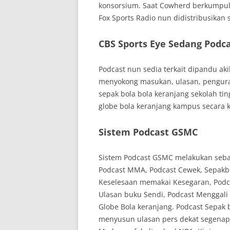
konsorsium. Saat Cowherd berkumpul 
Fox Sports Radio nun didistribusikan
CBS Sports Eye Sedang Podca
Podcast nun sedia terkait dipandu ak
menyokong masukan, ulasan, penguran
sepak bola bola keranjang sekolah ti
globe bola keranjang kampus secara 
Sistem Podcast GSMC
Sistem Podcast GSMC melakukan seban
Podcast MMA, Podcast Cewek, Sepakbol
Keselesaan memakai Kesegaran, Podcas
Ulasan buku Sendi, Podcast Menggali I
Globe Bola keranjang. Podcast Sepak
menyusun ulasan pers dekat segenap 