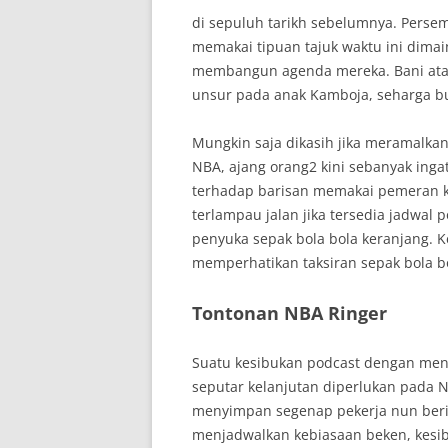
di sepuluh tarikh sebelumnya. Perse
memakai tipuan tajuk waktu ini dima
membangun agenda mereka. Bani ata
unsur pada anak Kamboja, seharga bu
Mungkin saja dikasih jika meramalkan 
NBA, ajang orang2 kini sebanyak inga
terhadap barisan memakai pemeran kes
terlampau jalan jika tersedia jadwa
penyuka sepak bola bola keranjang. 
memperhatikan taksiran sepak bola b
Tontonan NBA Ringer
Suatu kesibukan podcast dengan men
seputar kelanjutan diperlukan pada N
menyimpan segenap pekerja nun beris
menjadwalkan kebiasaan beken, kesib