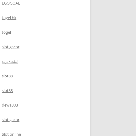
LGOGOAL
togel hk
togel
slot gacor
rajakadal
slot88
slot88
dewa303
slot gacor
Slot online