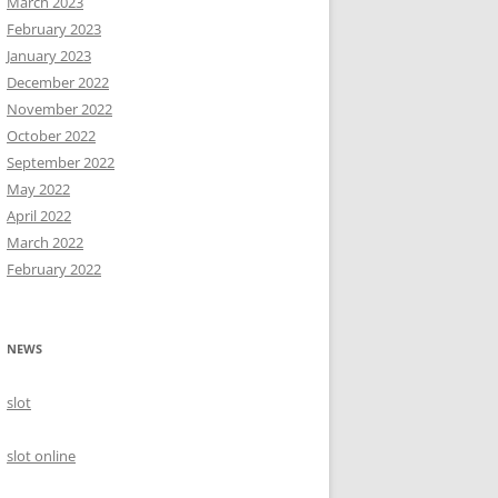
March 2023
February 2023
January 2023
December 2022
November 2022
October 2022
September 2022
May 2022
April 2022
March 2022
February 2022
NEWS
slot
slot online