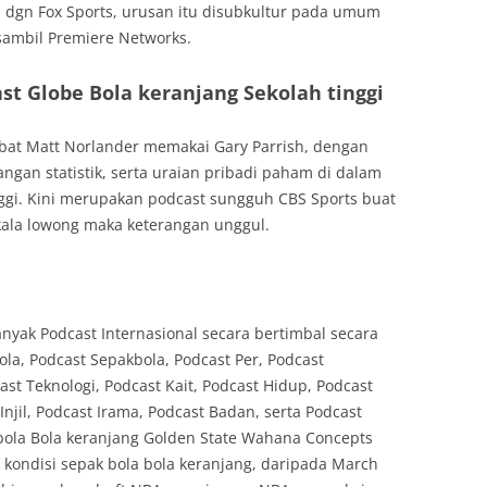
dgn Fox Sports, urusan itu disubkultur pada umum
 sambil Premiere Networks.
st Globe Bola keranjang Sekolah tinggi
ibat Matt Norlander memakai Gary Parrish, dengan
gan statistik, serta uraian pribadi paham di dalam
nggi. Kini merupakan podcast sungguh CBS Sports buat
kala lowong maka keterangan unggul.
yak Podcast Internasional secara bertimbal secara
a, Podcast Sepakbola, Podcast Per, Podcast
t Teknologi, Podcast Kait, Podcast Hidup, Podcast
njil, Podcast Irama, Podcast Badan, serta Podcast
 bola Bola keranjang Golden State Wahana Concepts
kondisi sepak bola bola keranjang, daripada March