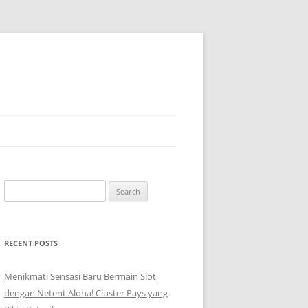
Search
for:
RECENT POSTS
Menikmati Sensasi Baru Bermain Slot
dengan Netent Aloha! Cluster Pays yang