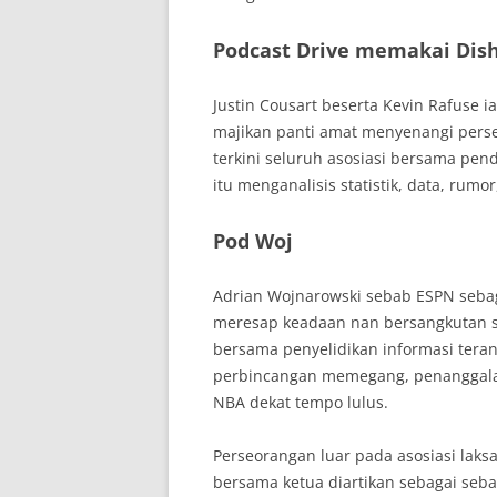
Podcast Drive memakai Dis
Justin Cousart beserta Kevin Rafuse i
majikan panti amat menyenangi pers
terkini seluruh asosiasi bersama pe
itu menganalisis statistik, data, rum
Pod Woj
Adrian Wojnarowski sebab ESPN sebaga
meresap keadaan nan bersangkutan s
bersama penyelidikan informasi tera
perbincangan memegang, penanggalan,
NBA dekat tempo lulus.
Perseorangan luar pada asosiasi lak
bersama ketua diartikan sebagai seb