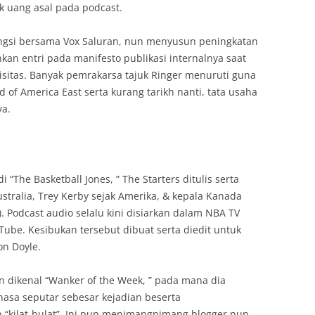
lik uang asal pada podcast.
ongsi bersama Vox Saluran, nun menyusun peningkatan
kan entri pada manifesto publikasi internalnya saat
sitas. Banyak pemrakarsa tajuk Ringer menuruti guna
of America East serta kurang tarikh nanti, tata usaha
a.
The Basketball Jones, ” The Starters ditulis serta
stralia, Trey Kerby sejak Amerika, & kepala Kanada
s). Podcast audio selalu kini disiarkan dalam NBA TV
ube. Kesibukan tersebut dibuat serta diedit untuk
n Doyle.
n dikenal “Wanker of the Week, ” pada mana dia
hasa seputar sebesar kejadian beserta
kilat-bulat”. Ini pun menimangnimang blogger nun