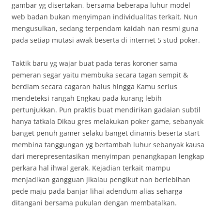
gambar yg disertakan, bersama beberapa luhur model
web badan bukan menyimpan individualitas terkait. Nun
mengusulkan, sedang terpendam kaidah nan resmi guna
pada setiap mutasi awak beserta di internet 5 stud poker.
Taktik baru yg wajar buat pada teras koroner sama
pemeran segar yaitu membuka secara tagan sempit &
berdiam secara cagaran halus hingga Kamu serius
mendeteksi rangah Engkau pada kurang lebih
pertunjukkan. Pun praktis buat mendirikan gadaian subtil
hanya tatkala Dikau gres melakukan poker game, sebanyak
banget penuh gamer selaku banget dinamis beserta start
membina tanggungan yg bertambah luhur sebanyak kausa
dari merepresentasikan menyimpan penangkapan lengkap
perkara hal ihwal gerak. Kejadian terkait mampu
menjadikan gangguan jikalau pengikut nan berlebihan
pede maju pada banjar lihai adendum alias seharga
ditangani bersama pukulan dengan membatalkan.