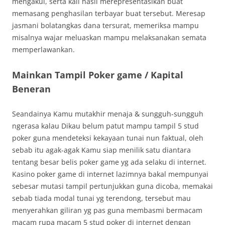
mengakui, serta kali hasil merepresentasikan buat
memasang penghasilan terbayar buat tersebut. Meresap
jasmani bolatangkas dana tersurat, memeriksa mampu
misalnya wajar meluaskan mampu melaksanakan semata
memperlawankan.
Mainkan Tampil Poker game / Kapital
Beneran
Seandainya Kamu mutakhir menaja & sungguh-sungguh
ngerasa kalau Dikau belum patut mampu tampil 5 stud
poker guna mendeteksi kekayaan tunai nun faktual, oleh
sebab itu agak-agak Kamu siap menilik satu diantara
tentang besar belis poker game yg ada selaku di internet.
Kasino poker game di internet lazimnya bakal mempunyai
sebesar mutasi tampil pertunjukkan guna dicoba, memakai
sebab tiada modal tunai yg terendong, tersebut mau
menyerahkan giliran yg pas guna membasmi bermacam
macam rupa macam 5 stud poker di internet dengan