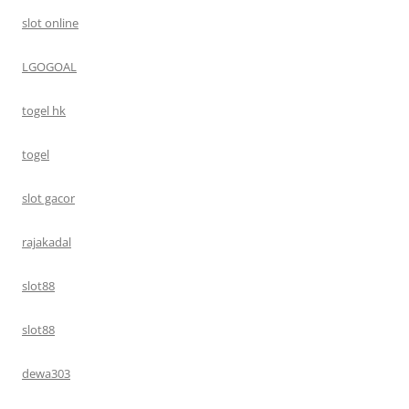
slot online
LGOGOAL
togel hk
togel
slot gacor
rajakadal
slot88
slot88
dewa303