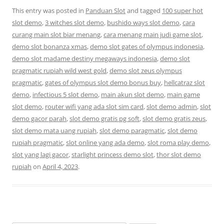
This entry was posted in
Panduan Slot
and tagged
100 super hot
slot demo
,
3 witches slot demo
,
bushido ways slot demo
,
cara
curang main slot biar menang
,
cara menang main judi game slot
,
demo slot bonanza xmas
,
demo slot gates of olympus indonesia
,
demo slot madame destiny megaways indonesia
,
demo slot
pragmatic rupiah wild west gold
,
demo slot zeus olympus
pragmatic
,
gates of olympus slot demo bonus buy
,
hellcatraz slot
demo
,
infectious 5 slot demo
,
main akun slot demo
,
main game
slot demo
,
router wifi yang ada slot sim card
,
slot demo admin
,
slot
demo gacor parah
,
slot demo gratis pg soft
,
slot demo gratis zeus
,
slot demo mata uang rupiah
,
slot demo paragmatic
,
slot demo
rupiah pragmatic
,
slot online yang ada demo
,
slot roma play demo
,
slot yang lagi gacor
,
starlight princess demo slot
,
thor slot demo
rupiah
on
April 4, 2023
.