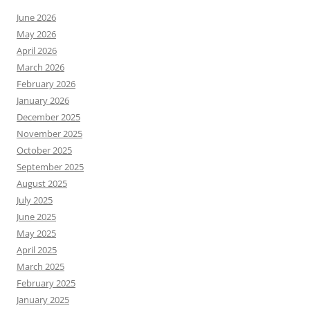
June 2026
May 2026
April 2026
March 2026
February 2026
January 2026
December 2025
November 2025
October 2025
September 2025
August 2025
July 2025
June 2025
May 2025
April 2025
March 2025
February 2025
January 2025