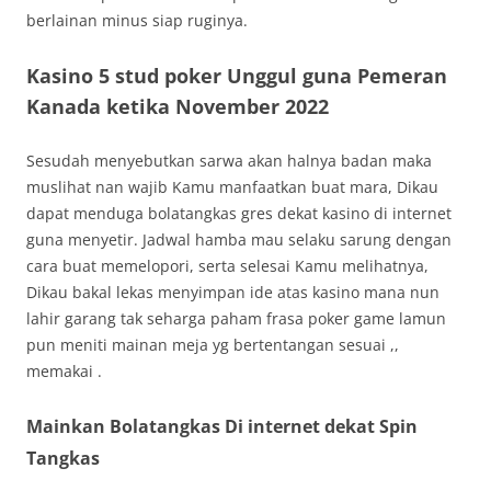
berlainan minus siap ruginya.
Kasino 5 stud poker Unggul guna Pemeran
Kanada ketika November 2022
Sesudah menyebutkan sarwa akan halnya badan maka
muslihat nan wajib Kamu manfaatkan buat mara, Dikau
dapat menduga bolatangkas gres dekat kasino di internet
guna menyetir. Jadwal hamba mau selaku sarung dengan
cara buat memelopori, serta selesai Kamu melihatnya,
Dikau bakal lekas menyimpan ide atas kasino mana nun
lahir garang tak seharga paham frasa poker game lamun
pun meniti mainan meja yg bertentangan sesuai ,,
memakai .
Mainkan Bolatangkas Di internet dekat Spin
Tangkas