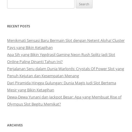
Search
for:
RECENT POSTS
Menikmati Sensasi Baru Bermain Slot dengan Netent Aloha! Cluster
Pays yang Bikin Ketagihan
Apa Sih yang Bikin Yggdrasil Gaming Neon Rush Splitz Jadi Slot
Online Paling Dinanti Tahun Ini?
Perjalanan Seru dalam Dunia Warlords: Crystals Of Power Slot yang
Penuh Kejutan dan Kesempatan Menang
Dari Piramida Hingga Gulungan: Dunia Magis Judi Slot Bertema
Mesir yang Bikin Ketagihan
Dewa-Dewa Yunani dan Jackpot Besar: Apa yang Membuat Rise of
Olympus Slot Begitu Memikat?
ARCHIVES