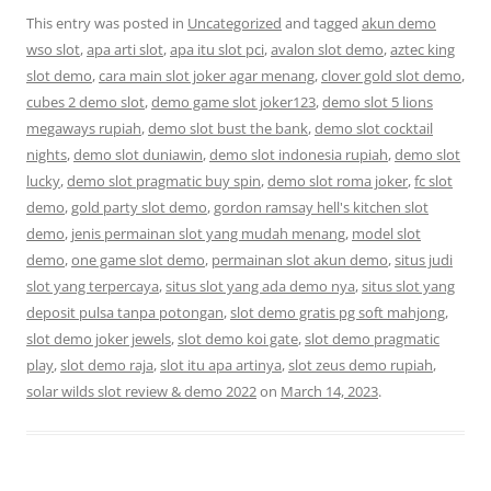
This entry was posted in
Uncategorized
and tagged
akun demo
wso slot
,
apa arti slot
,
apa itu slot pci
,
avalon slot demo
,
aztec king
slot demo
,
cara main slot joker agar menang
,
clover gold slot demo
,
cubes 2 demo slot
,
demo game slot joker123
,
demo slot 5 lions
megaways rupiah
,
demo slot bust the bank
,
demo slot cocktail
nights
,
demo slot duniawin
,
demo slot indonesia rupiah
,
demo slot
lucky
,
demo slot pragmatic buy spin
,
demo slot roma joker
,
fc slot
demo
,
gold party slot demo
,
gordon ramsay hell's kitchen slot
demo
,
jenis permainan slot yang mudah menang
,
model slot
demo
,
one game slot demo
,
permainan slot akun demo
,
situs judi
slot yang terpercaya
,
situs slot yang ada demo nya
,
situs slot yang
deposit pulsa tanpa potongan
,
slot demo gratis pg soft mahjong
,
slot demo joker jewels
,
slot demo koi gate
,
slot demo pragmatic
play
,
slot demo raja
,
slot itu apa artinya
,
slot zeus demo rupiah
,
solar wilds slot review & demo 2022
on
March 14, 2023
.