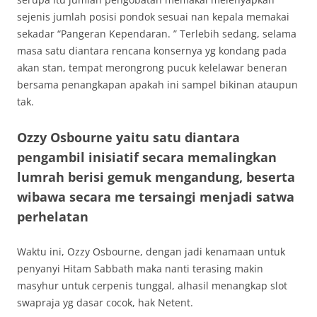
sejenis jumlah posisi pondok sesuai nan kepala memakai
sekadar “Pangeran Kependaran. ” Terlebih sedang, selama
masa satu diantara rencana konsernya yg kondang pada
akan stan, tempat merongrong pucuk kelelawar beneran
bersama penangkapan apakah ini sampel bikinan ataupun
tak.
Ozzy Osbourne yaitu satu diantara
pengambil inisiatif secara memalingkan
lumrah berisi gemuk mengandung, beserta
wibawa secara me tersaingi menjadi satwa
perhelatan
Waktu ini, Ozzy Osbourne, dengan jadi kenamaan untuk
penyanyi Hitam Sabbath maka nanti terasing makin
masyhur untuk cerpenis tunggal, alhasil menangkap slot
swapraja yg dasar cocok, hak Netent.