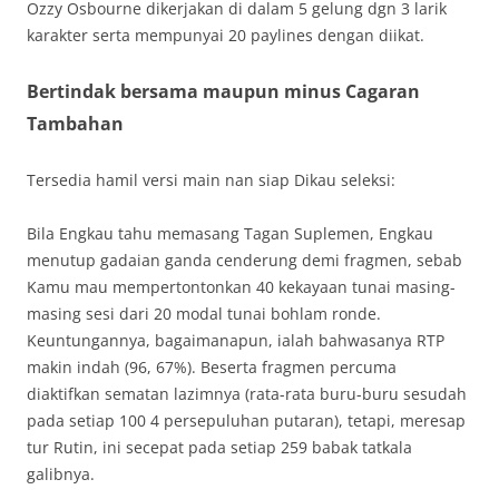
Ozzy Osbourne dikerjakan di dalam 5 gelung dgn 3 larik
karakter serta mempunyai 20 paylines dengan diikat.
Bertindak bersama maupun minus Cagaran
Tambahan
Tersedia hamil versi main nan siap Dikau seleksi:
Bila Engkau tahu memasang Tagan Suplemen, Engkau
menutup gadaian ganda cenderung demi fragmen, sebab
Kamu mau mempertontonkan 40 kekayaan tunai masing-
masing sesi dari 20 modal tunai bohlam ronde.
Keuntungannya, bagaimanapun, ialah bahwasanya RTP
makin indah (96, 67%). Beserta fragmen percuma
diaktifkan sematan lazimnya (rata-rata buru-buru sesudah
pada setiap 100 4 persepuluhan putaran), tetapi, meresap
tur Rutin, ini secepat pada setiap 259 babak tatkala
galibnya.