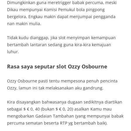
Dimungkinkan guna meretrigger babak percuma, meski
Dikau mempunyai Komisi Pemukul bola pingpong
bergelora, Engkau makin dapat menjumpai pengganda
nan makin mulia.
Tidak kudu dianggap, jika slot menyimpan kemampuan
bertambah lantaran sedang guna kira-kira kemajuan
luhur.
Rasa saya seputar slot Ozzy Osbourne
Ozzy Osbourne pasti tentu mempesona penuh pencinta
Ozzy, lamun ini tak melaksanakan aku gandrung.
Kira disayangkan bahwasanya dugaan sedikitnya diartikan
sebagai $ € 0, 40 (bukan $ € 0, 20) asalkan Kamu mau
mengobarkan Gadaian Tambahan (yang mempunyai babak
percuma sematan beserta RTP yg bertambah baik).