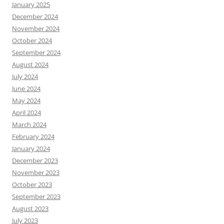
January 2025
December 2024
November 2024
October 2024
September 2024
August 2024
July 2024
June 2024
May 2024
April 2024
March 2024
February 2024
January 2024
December 2023
November 2023
October 2023
September 2023
August 2023
July 2023