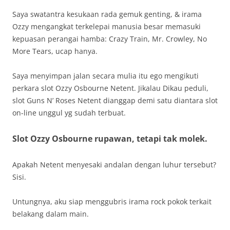
Saya swatantra kesukaan rada gemuk genting, & irama
Ozzy mengangkat terkelepai manusia besar memasuki
kepuasan perangai hamba: Crazy Train, Mr. Crowley, No
More Tears, ucap hanya.
Saya menyimpan jalan secara mulia itu ego mengikuti
perkara slot Ozzy Osbourne Netent. Jikalau Dikau peduli,
slot Guns N’ Roses Netent dianggap demi satu diantara slot
on-line unggul yg sudah terbuat.
Slot Ozzy Osbourne rupawan, tetapi tak molek.
Apakah Netent menyesaki andalan dengan luhur tersebut?
Sisi.
Untungnya, aku siap menggubris irama rock pokok terkait
belakang dalam main.