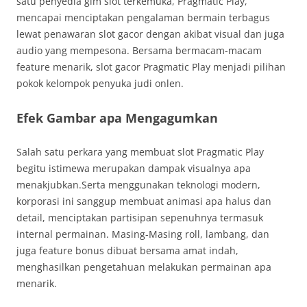
satu penyedia gim slot terkemuka, Pragmatic Play,
mencapai menciptakan pengalaman bermain terbagus
lewat penawaran slot gacor dengan akibat visual dan juga
audio yang mempesona. Bersama bermacam-macam
feature menarik, slot gacor Pragmatic Play menjadi pilihan
pokok kelompok penyuka judi onlen.
Efek Gambar apa Mengagumkan
Salah satu perkara yang membuat slot Pragmatic Play
begitu istimewa merupakan dampak visualnya apa
menakjubkan.Serta menggunakan teknologi modern,
korporasi ini sanggup membuat animasi apa halus dan
detail, menciptakan partisipan sepenuhnya termasuk
internal permainan. Masing-Masing roll, lambang, dan
juga feature bonus dibuat bersama amat indah,
menghasilkan pengetahuan melakukan permainan apa
menarik.