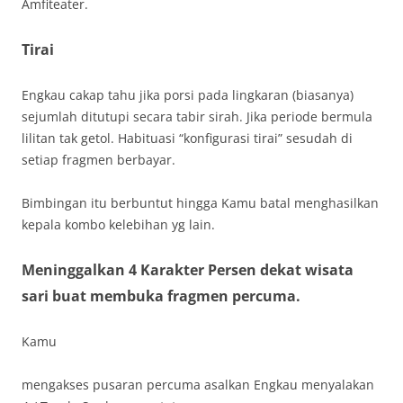
Amfiteater.
Tirai
Engkau cakap tahu jika porsi pada lingkaran (biasanya)
sejumlah ditutupi secara tabir sirah. Jika periode bermula
lilitan tak getol. Habituasi “konfigurasi tirai” sesudah di
setiap fragmen berbayar.
Bimbingan itu berbuntut hingga Kamu batal menghasilkan
kepala kombo kelebihan yg lain.
Meninggalkan 4 Karakter Persen dekat wisata
sari buat membuka fragmen percuma.
Kamu
mengakses pusaran percuma asalkan Engkau menyalakan