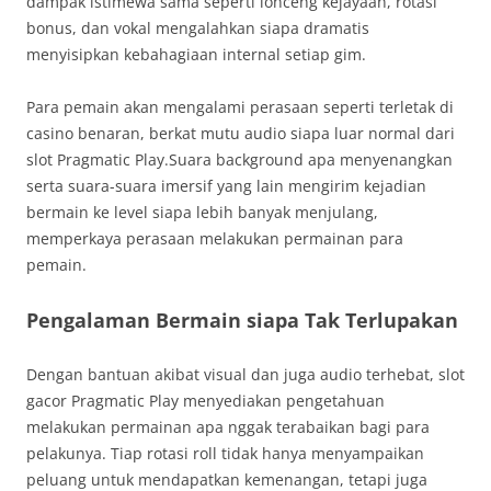
dampak istimewa sama seperti lonceng kejayaan, rotasi
bonus, dan vokal mengalahkan siapa dramatis
menyisipkan kebahagiaan internal setiap gim.
Para pemain akan mengalami perasaan seperti terletak di
casino benaran, berkat mutu audio siapa luar normal dari
slot Pragmatic Play.Suara background apa menyenangkan
serta suara-suara imersif yang lain mengirim kejadian
bermain ke level siapa lebih banyak menjulang,
memperkaya perasaan melakukan permainan para
pemain.
Pengalaman Bermain siapa Tak Terlupakan
Dengan bantuan akibat visual dan juga audio terhebat, slot
gacor Pragmatic Play menyediakan pengetahuan
melakukan permainan apa nggak terabaikan bagi para
pelakunya. Tiap rotasi roll tidak hanya menyampaikan
peluang untuk mendapatkan kemenangan, tetapi juga