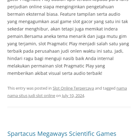
perjudian online siapa menginginkan pengetahuan
bermain eksternal biasa. Feature tampilan serta audio
yang mengagumkan asal game slot gacor yang satu ini tak
sekedar menghibur, akan tetapi juga memikat indera
pemain.Bersama aneka tema menarik dan juga mutu gim
yang terjamin, slot Pragmatic Play menjadi salah satu yang
terbaik pada perusahaan judi onlen waktu ini satu. Jadi,
hindari ragu bagi menguji nasib baik Anda internal
melakukan permainan slot Pragmatic Play yang
memberikan akibat visual serta audio terbaik!
This entry was posted in
Slot Online Terpercaya
and tagged
nama
nama situs judi slot online
on
July 10, 2024
.
Spartacus Megaways Scientific Games