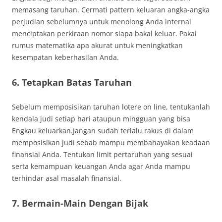
memasang taruhan. Cermati pattern keluaran angka-angka
perjudian sebelumnya untuk menolong Anda internal
menciptakan perkiraan nomor siapa bakal keluar. Pakai
rumus matematika apa akurat untuk meningkatkan
kesempatan keberhasilan Anda.
6. Tetapkan Batas Taruhan
Sebelum memposisikan taruhan lotere on line, tentukanlah
kendala judi setiap hari ataupun mingguan yang bisa
Engkau keluarkan.Jangan sudah terlalu rakus di dalam
memposisikan judi sebab mampu membahayakan keadaan
finansial Anda. Tentukan limit pertaruhan yang sesuai
serta kemampuan keuangan Anda agar Anda mampu
terhindar asal masalah finansial.
7. Bermain-Main Dengan Bijak