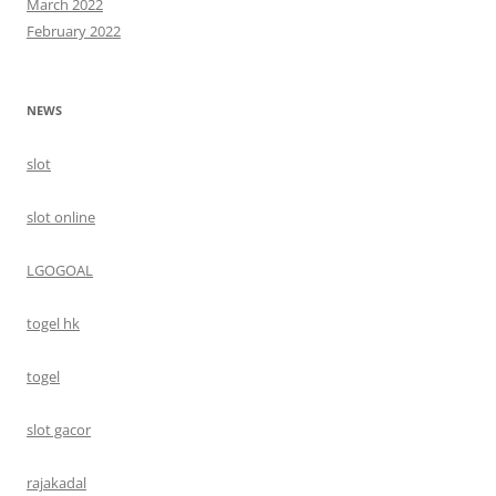
March 2022
February 2022
NEWS
slot
slot online
LGOGOAL
togel hk
togel
slot gacor
rajakadal