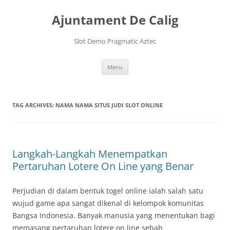
Skip
to
Ajuntament De Calig
content
Slot Demo Pragmatic Aztec
Menu
TAG ARCHIVES:
NAMA NAMA SITUS JUDI SLOT ONLINE
Langkah-Langkah Menempatkan
Pertaruhan Lotere On Line yang Benar
Perjudian di dalam bentuk togel online ialah salah satu
wujud game apa sangat dikenal di kelompok komunitas
Bangsa Indonesia. Banyak manusia yang menentukan bagi
memasang pertaruhan lotere on line sebab