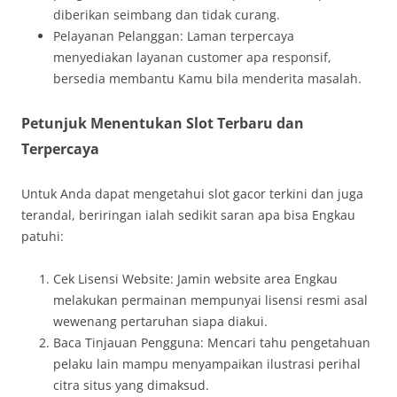
diberikan seimbang dan tidak curang.
Pelayanan Pelanggan: Laman terpercaya
menyediakan layanan customer apa responsif,
bersedia membantu Kamu bila menderita masalah.
Petunjuk Menentukan Slot Terbaru dan
Terpercaya
Untuk Anda dapat mengetahui slot gacor terkini dan juga
terandal, beriringan ialah sedikit saran apa bisa Engkau
patuhi:
Cek Lisensi Website: Jamin website area Engkau
melakukan permainan mempunyai lisensi resmi asal
wewenang pertaruhan siapa diakui.
Baca Tinjauan Pengguna: Mencari tahu pengetahuan
pelaku lain mampu menyampaikan ilustrasi perihal
citra situs yang dimaksud.