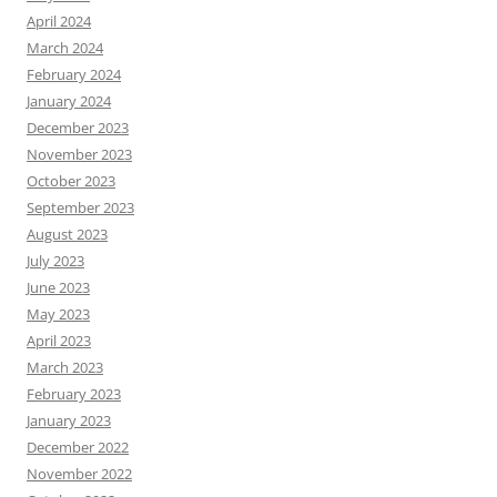
April 2024
March 2024
February 2024
January 2024
December 2023
November 2023
October 2023
September 2023
August 2023
July 2023
June 2023
May 2023
April 2023
March 2023
February 2023
January 2023
December 2022
November 2022