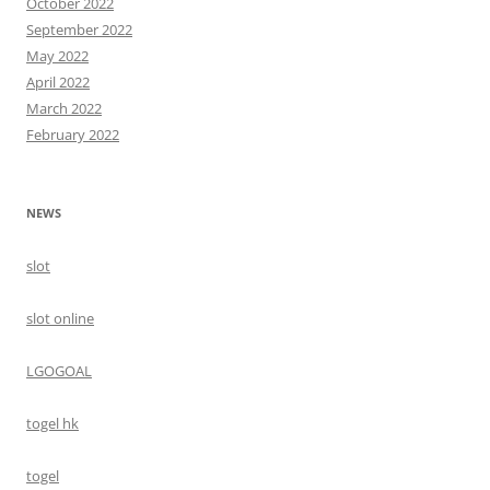
October 2022
September 2022
May 2022
April 2022
March 2022
February 2022
NEWS
slot
slot online
LGOGOAL
togel hk
togel