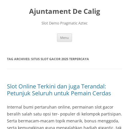
Skip
to
Ajuntament De Calig
content
Slot Demo Pragmatic Aztec
Menu
TAG ARCHIVES:
SITUS SLOT GACOR 2025 TERPERCAYA
Slot Online Terkini dan juga Terandal:
Petunjuk Seluruh untuk Pemain Cerdas
Internal bumi pertaruhan online, permainan slot gacor
beralih salah satu opsi ter- populer di kelompok partisipan.
Serta bermacam-macam topik menarik, bonus menggoda,
serta kemungkinan guna mengalahkan hadiah gigantic, tak