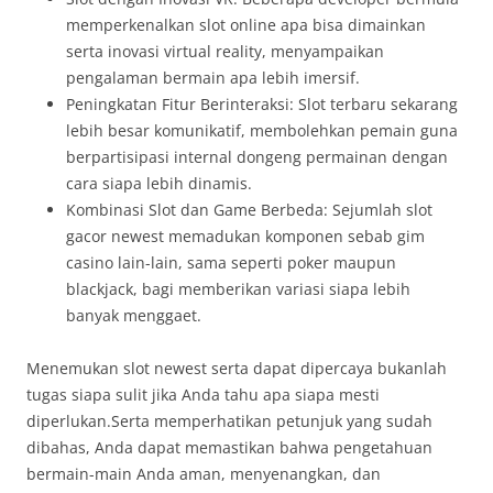
memperkenalkan slot online apa bisa dimainkan
serta inovasi virtual reality, menyampaikan
pengalaman bermain apa lebih imersif.
Peningkatan Fitur Berinteraksi: Slot terbaru sekarang
lebih besar komunikatif, membolehkan pemain guna
berpartisipasi internal dongeng permainan dengan
cara siapa lebih dinamis.
Kombinasi Slot dan Game Berbeda: Sejumlah slot
gacor newest memadukan komponen sebab gim
casino lain-lain, sama seperti poker maupun
blackjack, bagi memberikan variasi siapa lebih
banyak menggaet.
Menemukan slot newest serta dapat dipercaya bukanlah
tugas siapa sulit jika Anda tahu apa siapa mesti
diperlukan.Serta memperhatikan petunjuk yang sudah
dibahas, Anda dapat memastikan bahwa pengetahuan
bermain-main Anda aman, menyenangkan, dan