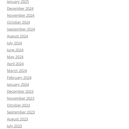
January 2025
December 2024
November 2024
October 2024
September 2024
August 2024
July 2024
June 2024
May 2024
April 2024
March 2024
February 2024
January 2024
December 2023
November 2023
October 2023
September 2023
August 2023
July 2023