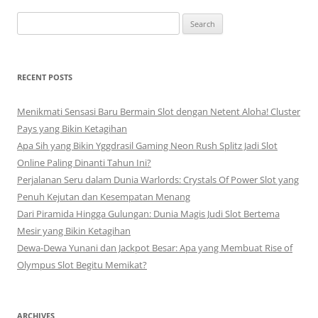
Search
for:
RECENT POSTS
Menikmati Sensasi Baru Bermain Slot dengan Netent Aloha! Cluster
Pays yang Bikin Ketagihan
Apa Sih yang Bikin Yggdrasil Gaming Neon Rush Splitz Jadi Slot
Online Paling Dinanti Tahun Ini?
Perjalanan Seru dalam Dunia Warlords: Crystals Of Power Slot yang
Penuh Kejutan dan Kesempatan Menang
Dari Piramida Hingga Gulungan: Dunia Magis Judi Slot Bertema
Mesir yang Bikin Ketagihan
Dewa-Dewa Yunani dan Jackpot Besar: Apa yang Membuat Rise of
Olympus Slot Begitu Memikat?
ARCHIVES