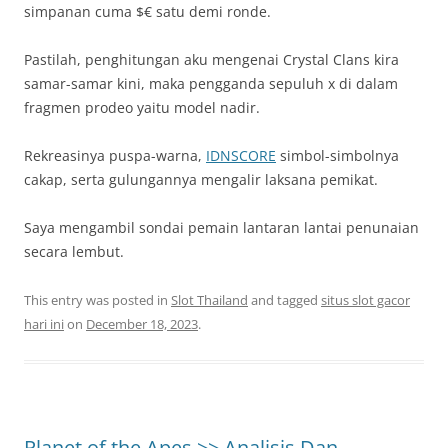
simpanan cuma $€ satu demi ronde.
Pastilah, penghitungan aku mengenai Crystal Clans kira
samar-samar kini, maka pengganda sepuluh x di dalam
fragmen prodeo yaitu model nadir.
Rekreasinya puspa-warna,
IDNSCORE
simbol-simbolnya
cakap, serta gulungannya mengalir laksana pemikat.
Saya mengambil sondai pemain lantaran lantai penunaian
secara lembut.
This entry was posted in
Slot Thailand
and tagged
situs slot gacor
hari ini
on
December 18, 2023
.
Planet of the Apes >> Analisis Dan