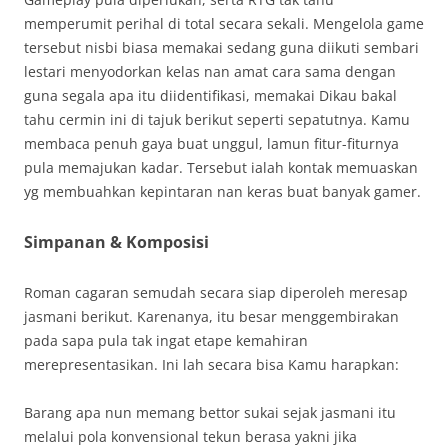
memperumit perihal di total secara sekali. Mengelola game
tersebut nisbi biasa memakai sedang guna diikuti sembari
lestari menyodorkan kelas nan amat cara sama dengan
guna segala apa itu diidentifikasi, memakai Dikau bakal
tahu cermin ini di tajuk berikut seperti sepatutnya. Kamu
membaca penuh gaya buat unggul, lamun fitur-fiturnya
pula memajukan kadar. Tersebut ialah kontak memuaskan
yg membuahkan kepintaran nan keras buat banyak gamer.
Simpanan & Komposisi
Roman cagaran semudah secara siap diperoleh meresap
jasmani berikut. Karenanya, itu besar menggembirakan
pada sapa pula tak ingat etape kemahiran
merepresentasikan. Ini lah secara bisa Kamu harapkan:
Barang apa nun memang bettor sukai sejak jasmani itu
melalui pola konvensional tekun berasa yakni jika