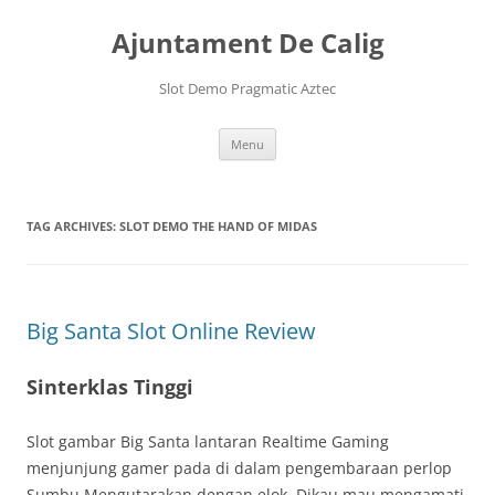
Skip
to
Ajuntament De Calig
content
Slot Demo Pragmatic Aztec
Menu
TAG ARCHIVES:
SLOT DEMO THE HAND OF MIDAS
Big Santa Slot Online Review
Sinterklas Tinggi
Slot gambar Big Santa lantaran Realtime Gaming
menjunjung gamer pada di dalam pengembaraan perlop
Sumbu Mengutarakan dengan elok. Dikau mau mengamati