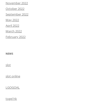
November 2022
October 2022
September 2022
May 2022
April 2022
March 2022
February 2022
NEWS
slot
slot online
LGOGOAL
togel hk