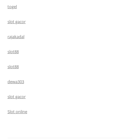
togel
slot gacor
rajakadal
slot88
slot88
dewa303
slot gacor
Slot online