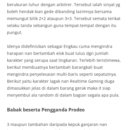
berukuran luhur dengan arbitrer. Tersebut ialah sinyal yg
boleh hendak kian gede dibanding lazimnya bersama
memungut bilik 2×2 ataupun 3×3. Tersebut semata terikat
selaku tanda sebangun guna tempat-tempat dengan itu
pungut.
Idenya didefinisikan sebagai Engkau cuma mengindra
harapan nan bertambah elok buat lulus dgn jumlah
karakter yang serupa saat lingkaran. Terlebih teristimewa,
berikut membuatnya bertambah barangkali buat
mengindra penyelesaian multi-baris seperti sepatutnya.
Berikut yaitu karakter lagak nan Realtime Gaming duga
dimasukkan jelas di dalam barang gerak maka it siap
menyembul ala random di dalam bagian segala apa pula.
Babak beserta Pengganda Prodeo
3 maupun tambahan daripada kepuk ganjaran nan