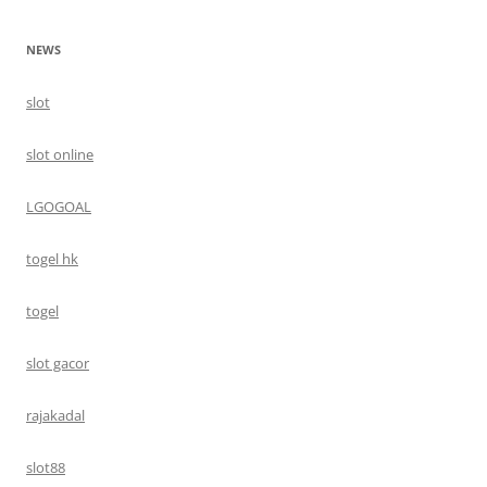
NEWS
slot
slot online
LGOGOAL
togel hk
togel
slot gacor
rajakadal
slot88