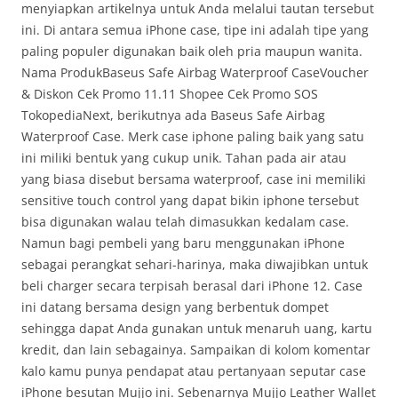
menyiapkan artikelnya untuk Anda melalui tautan tersebut
ini. Di antara semua iPhone case, tipe ini adalah tipe yang
paling populer digunakan baik oleh pria maupun wanita.
Nama ProdukBaseus Safe Airbag Waterproof CaseVoucher
& Diskon Cek Promo 11.11 Shopee Cek Promo SOS
TokopediaNext, berikutnya ada Baseus Safe Airbag
Waterproof Case. Merk case iphone paling baik yang satu
ini miliki bentuk yang cukup unik. Tahan pada air atau
yang biasa disebut bersama waterproof, case ini memiliki
sensitive touch control yang dapat bikin iphone tersebut
bisa digunakan walau telah dimasukkan kedalam case.
Namun bagi pembeli yang baru menggunakan iPhone
sebagai perangkat sehari-harinya, maka diwajibkan untuk
beli charger secara terpisah berasal dari iPhone 12. Case
ini datang bersama design yang berbentuk dompet
sehingga dapat Anda gunakan untuk menaruh uang, kartu
kredit, dan lain sebagainya. Sampaikan di kolom komentar
kalo kamu punya pendapat atau pertanyaan seputar case
iPhone besutan Mujjo ini. Sebenarnya Mujjo Leather Wallet