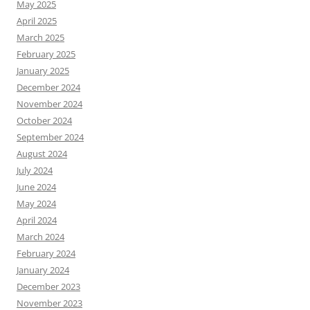
May 2025
April 2025
March 2025
February 2025
January 2025
December 2024
November 2024
October 2024
September 2024
August 2024
July 2024
June 2024
May 2024
April 2024
March 2024
February 2024
January 2024
December 2023
November 2023