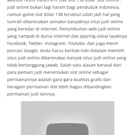
Judi online bukan lagi haram bagi penduduk Indonesia,
namun game slot dolar 138 tersebut udah jadi hal yang
lumrah dikarenakan semakin banyaknya situs judi online
yang beredar di internet. Pertumbuhan web judi online
yang nampak di dunia internet dan jejaring sosial layaknya
Facebook, Twitter, Instagram, Youtube, dan juga mesin
pencari Google. Anda harus berhati-hati didalam memilih
situs judi online dikarenakan banyak situs judi online yang
tidak bertanggung jawab. Salah satu alasan berasal dari
para pemain judi menentukan slot online sebagai
permainannya adalah gara-gara kualitas grafis dari
beragam permainan slot lebih bagus dibandingkan
permainan judi lainnya.