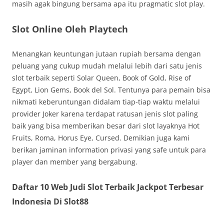
masih agak bingung bersama apa itu pragmatic slot play.
Slot Online Oleh Playtech
Menangkan keuntungan jutaan rupiah bersama dengan
peluang yang cukup mudah melalui lebih dari satu jenis
slot terbaik seperti Solar Queen, Book of Gold, Rise of
Egypt, Lion Gems, Book del Sol. Tentunya para pemain bisa
nikmati keberuntungan didalam tiap-tiap waktu melalui
provider Joker karena terdapat ratusan jenis slot paling
baik yang bisa memberikan besar dari slot layaknya Hot
Fruits, Roma, Horus Eye, Cursed. Demikian juga kami
berikan jaminan information privasi yang safe untuk para
player dan member yang bergabung.
Daftar 10 Web Judi Slot Terbaik Jackpot Terbesar
Indonesia Di Slot88