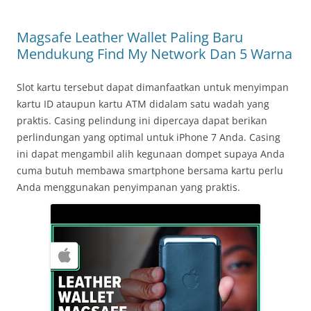
Magsafe Leather Wallet Paling Baru
Mendukung Find My Network Dan 5 Warna
Slot kartu tersebut dapat dimanfaatkan untuk menyimpan
kartu ID ataupun kartu ATM didalam satu wadah yang
praktis. Casing pelindung ini dipercaya dapat berikan
perlindungan yang optimal untuk iPhone 7 Anda. Casing
ini dapat mengambil alih kegunaan dompet supaya Anda
cuma butuh membawa smartphone bersama kartu perlu
Anda menggunakan penyimpanan yang praktis.