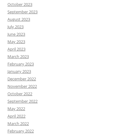
October 2023
September 2023
August 2023
July 2023
June 2023
May 2023
April 2023
March 2023
February 2023
January 2023
December 2022
November 2022
October 2022
September 2022
May 2022
April 2022
March 2022
February 2022