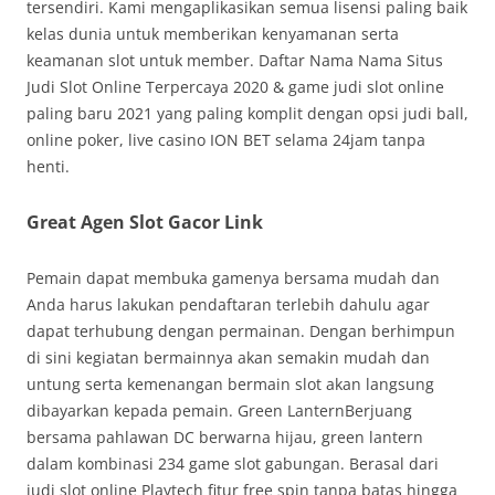
tersendiri. Kami mengaplikasikan semua lisensi paling baik
kelas dunia untuk memberikan kenyamanan serta
keamanan slot untuk member. Daftar Nama Nama Situs
Judi Slot Online Terpercaya 2020 & game judi slot online
paling baru 2021 yang paling komplit dengan opsi judi ball,
online poker, live casino ION BET selama 24jam tanpa
henti.
Great Agen Slot Gacor Link
Pemain dapat membuka gamenya bersama mudah dan
Anda harus lakukan pendaftaran terlebih dahulu agar
dapat terhubung dengan permainan. Dengan berhimpun
di sini kegiatan bermainnya akan semakin mudah dan
untung serta kemenangan bermain slot akan langsung
dibayarkan kepada pemain. Green LanternBerjuang
bersama pahlawan DC berwarna hijau, green lantern
dalam kombinasi 234 game slot gabungan. Berasal dari
judi slot online Playtech fitur free spin tanpa batas hingga