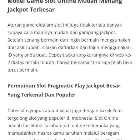
Model Game Slot Online Mudah Menang
Jackpot Terbesar
Aturan game didalam slot ini juga tidak terlalu banyak
supaya cara mainnya mudah dan gampang jackpot.
Setelah senang bermain dan ingin bermain menggunakan
duit asli rupiah, silakan daftarkan dan login menggunakan
ID yang anda buat. Deposit sekurang-kurangnya di web ke-
2 diatas terlalu murah, hanya bersama 10rb saja telah bisa
turut bermain.
Permainan Slot Pragmatic Play Jackpot Besar
Yang Terkenal Dan Populer
Gates of olympus atau dikenal juga dengan kakek Zeus
tergolong slot yang populer di Indonesia. Slot Online
adalah fasilitator taruhan judi online terkemuka yang
memudahkan hasrat kamu taruhan melalui beragam