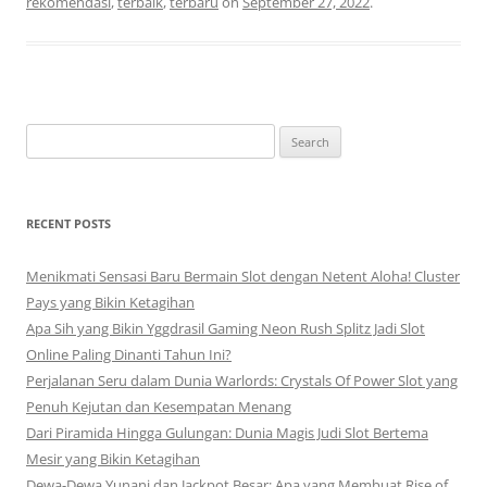
rekomendasi
,
terbaik
,
terbaru
on
September 27, 2022
.
Search
for:
RECENT POSTS
Menikmati Sensasi Baru Bermain Slot dengan Netent Aloha! Cluster
Pays yang Bikin Ketagihan
Apa Sih yang Bikin Yggdrasil Gaming Neon Rush Splitz Jadi Slot
Online Paling Dinanti Tahun Ini?
Perjalanan Seru dalam Dunia Warlords: Crystals Of Power Slot yang
Penuh Kejutan dan Kesempatan Menang
Dari Piramida Hingga Gulungan: Dunia Magis Judi Slot Bertema
Mesir yang Bikin Ketagihan
Dewa-Dewa Yunani dan Jackpot Besar: Apa yang Membuat Rise of