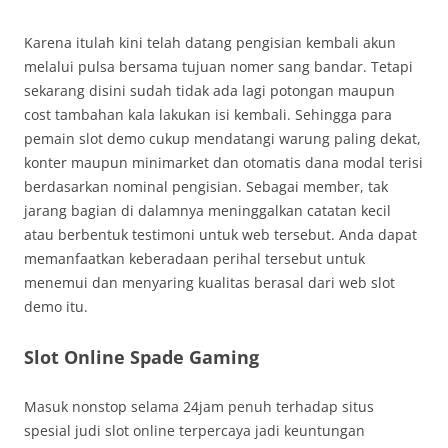
Karena itulah kini telah datang pengisian kembali akun
melalui pulsa bersama tujuan nomer sang bandar. Tetapi
sekarang disini sudah tidak ada lagi potongan maupun
cost tambahan kala lakukan isi kembali. Sehingga para
pemain slot demo cukup mendatangi warung paling dekat,
konter maupun minimarket dan otomatis dana modal terisi
berdasarkan nominal pengisian. Sebagai member, tak
jarang bagian di dalamnya meninggalkan catatan kecil
atau berbentuk testimoni untuk web tersebut. Anda dapat
memanfaatkan keberadaan perihal tersebut untuk
menemui dan menyaring kualitas berasal dari web slot
demo itu.
Slot Online Spade Gaming
Masuk nonstop selama 24jam penuh terhadap situs
spesial judi slot online terpercaya jadi keuntungan