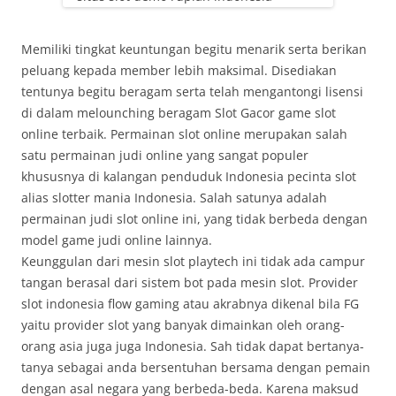
Memiliki tingkat keuntungan begitu menarik serta berikan
peluang kepada member lebih maksimal. Disediakan
tentunya begitu beragam serta telah mengantongi lisensi
di dalam melounching beragam Slot Gacor game slot
online terbaik. Permainan slot online merupakan salah
satu permainan judi online yang sangat populer
khususnya di kalangan penduduk Indonesia pecinta slot
alias slotter mania Indonesia. Salah satunya adalah
permainan judi slot online ini, yang tidak berbeda dengan
model game judi online lainnya.
Keunggulan dari mesin slot playtech ini tidak ada campur
tangan berasal dari sistem bot pada mesin slot. Provider
slot indonesia flow gaming atau akrabnya dikenal bila FG
yaitu provider slot yang banyak dimainkan oleh orang-
orang asia juga juga Indonesia. Sah tidak dapat bertanya-
tanya sebagai anda bersentuhan bersama dengan pemain
dengan asal negara yang berbeda-beda. Karena maksud