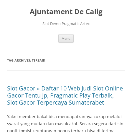
Skip
to
Ajuntament De Calig
content
Slot Demo Pragmatic Aztec
Menu
TAG ARCHIVES:
TERBAIK
Slot Gacor » Daftar 10 Web Judi Slot Online
Gacor Tentu Jp, Pragmatic Play Terbaik,
Slot Gacor Terpercaya Sumaterabet
Yakni member bakal bisa mendapatkannya cukup melalui
syarat yang mudah dan masuk akal. Secara segera dari sini
nanti komisi keuntungan bonus terbaru bisa di terima