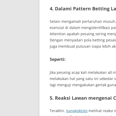
4. Dalami Pattern Betting 
Selain mengamati pertaruhan musuh, 
esensial di dalam mengidentifikasi pa
Attention apakah pesaing sering menja
Dengan menyadari pola betting pesai
juga membuat putusan siapa lebih a
Seperti:
Jika pesaing acap kali melakukan all-
melakukan hal yang satu ini sekedar 
lagi menguji mengakukan gertak guna
5. Reaksi Lawan mengenai C
Terakhir,
bangkoktoto
melihat reaksi