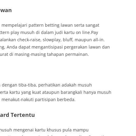
Lawan
mempelajari pattern betting lawan serta sangat
ttern play musuh di dalam judi kartu on line.Pay
lankan check-raise, slowplay, bluff, maupun all-in.
ng, Anda dapat mengantisipasi pergerakan lawan dan
kurat di masing-masing tahapan permainan.
in dengan tiba-tiba, perhatikan adakah musuh
serta kartu yang kuat ataupun barangkali hanya musuh
 menakut-nakuti partisipan berbeda.
ard Tertentu
 musuh mengenai kartu khusus pula mampu