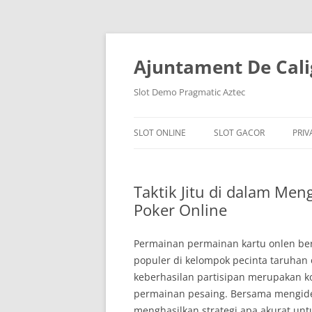
Skip
to
content
Ajuntament De Cali
Slot Demo Pragmatic Aztec
SLOT ONLINE
SLOT GACOR
PRIV
Taktik Jitu di dalam Me
Poker Online
Permainan permainan kartu onlen ber
populer di kelompok pecinta taruhan 
keberhasilan partisipan merupakan
permainan pesaing. Bersama mengide
menghasilkan strategi apa akurat u