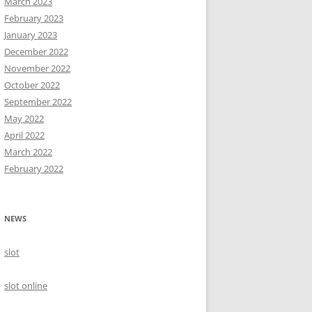
March 2023
February 2023
January 2023
December 2022
November 2022
October 2022
September 2022
May 2022
April 2022
March 2022
February 2022
NEWS
slot
slot online