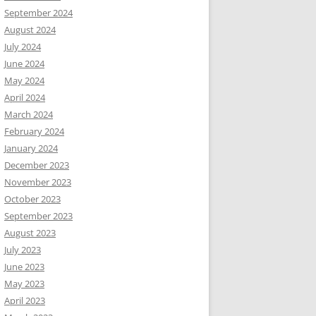
September 2024
August 2024
July 2024
June 2024
May 2024
April 2024
March 2024
February 2024
January 2024
December 2023
November 2023
October 2023
September 2023
August 2023
July 2023
June 2023
May 2023
April 2023