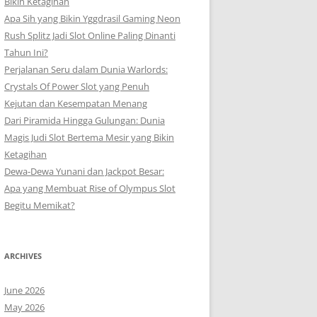
Bikin Ketagihan
Apa Sih yang Bikin Yggdrasil Gaming Neon
Rush Splitz Jadi Slot Online Paling Dinanti
Tahun Ini?
Perjalanan Seru dalam Dunia Warlords:
Crystals Of Power Slot yang Penuh
Kejutan dan Kesempatan Menang
Dari Piramida Hingga Gulungan: Dunia
Magis Judi Slot Bertema Mesir yang Bikin
Ketagihan
Dewa-Dewa Yunani dan Jackpot Besar:
Apa yang Membuat Rise of Olympus Slot
Begitu Memikat?
ARCHIVES
June 2026
May 2026