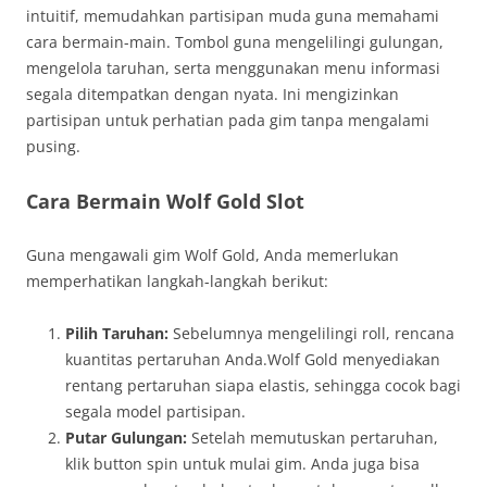
intuitif, memudahkan partisipan muda guna memahami
cara bermain-main. Tombol guna mengelilingi gulungan,
mengelola taruhan, serta menggunakan menu informasi
segala ditempatkan dengan nyata. Ini mengizinkan
partisipan untuk perhatian pada gim tanpa mengalami
pusing.
Cara Bermain Wolf Gold Slot
Guna mengawali gim Wolf Gold, Anda memerlukan
memperhatikan langkah-langkah berikut:
Pilih Taruhan:
Sebelumnya mengelilingi roll, rencana
kuantitas pertaruhan Anda.Wolf Gold menyediakan
rentang pertaruhan siapa elastis, sehingga cocok bagi
segala model partisipan.
Putar Gulungan:
Setelah memutuskan pertaruhan,
klik button spin untuk mulai gim. Anda juga bisa