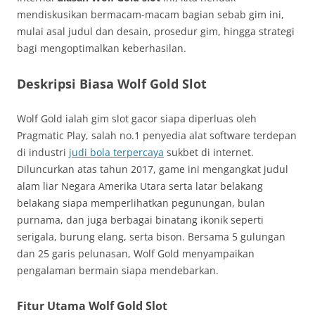
mendiskusikan bermacam-macam bagian sebab gim ini,
mulai asal judul dan desain, prosedur gim, hingga strategi
bagi mengoptimalkan keberhasilan.
Deskripsi Biasa Wolf Gold Slot
Wolf Gold ialah gim slot gacor siapa diperluas oleh
Pragmatic Play, salah no.1 penyedia alat software terdepan
di industri
judi bola terpercaya
sukbet di internet.
Diluncurkan atas tahun 2017, game ini mengangkat judul
alam liar Negara Amerika Utara serta latar belakang
belakang siapa memperlihatkan pegunungan, bulan
purnama, dan juga berbagai binatang ikonik seperti
serigala, burung elang, serta bison. Bersama 5 gulungan
dan 25 garis pelunasan, Wolf Gold menyampaikan
pengalaman bermain siapa mendebarkan.
Fitur Utama Wolf Gold Slot