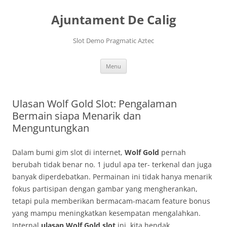
Skip
to
Ajuntament De Calig
content
Slot Demo Pragmatic Aztec
Menu
Ulasan Wolf Gold Slot: Pengalaman
Bermain siapa Menarik dan
Menguntungkan
Dalam bumi gim slot di internet,
Wolf Gold
pernah
berubah tidak benar no. 1 judul apa ter- terkenal dan juga
banyak diperdebatkan. Permainan ini tidak hanya menarik
fokus partisipan dengan gambar yang mengherankan,
tetapi pula memberikan bermacam-macam feature bonus
yang mampu meningkatkan kesempatan mengalahkan.
Internal
ulasan Wolf Gold slot
ini, kita hendak