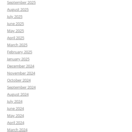
September 2025
August 2025
July 2025
June 2025
May 2025
April 2025
March 2025
February 2025
January 2025
December 2024
November 2024
October 2024
September 2024
August 2024
July 2024
June 2024
May 2024
April 2024
March 2024