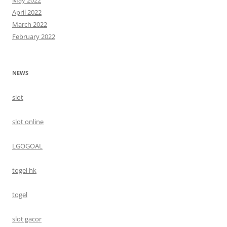
May 2022
April 2022
March 2022
February 2022
NEWS
slot
slot online
LGOGOAL
togel hk
togel
slot gacor