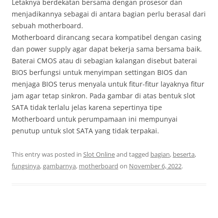
Letaknya berdekatan bersama dengan prosesor dan
menjadikannya sebagai di antara bagian perlu berasal dari
sebuah motherboard.
Motherboard dirancang secara kompatibel dengan casing
dan power supply agar dapat bekerja sama bersama baik.
Baterai CMOS atau di sebagian kalangan disebut baterai
BIOS berfungsi untuk menyimpan settingan BIOS dan
menjaga BIOS terus menyala untuk fitur-fitur layaknya fitur
jam agar tetap sinkron. Pada gambar di atas bentuk slot
SATA tidak terlalu jelas karena sepertinya tipe
Motherboard untuk perumpamaan ini mempunyai
penutup untuk slot SATA yang tidak terpakai.
This entry was posted in
Slot Online
and tagged
bagian
,
beserta
,
fungsinya
,
gambarnya
,
motherboard
on
November 6, 2022
.