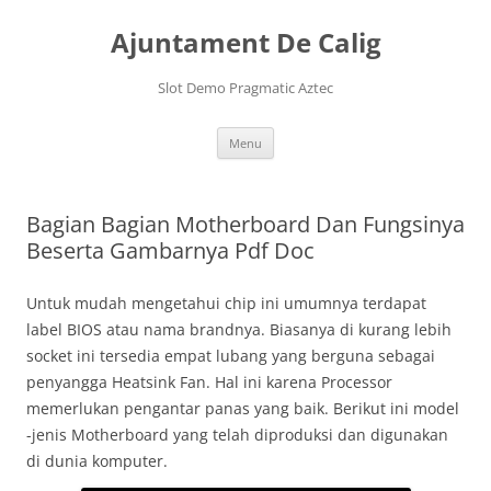
Skip
to
Ajuntament De Calig
content
Slot Demo Pragmatic Aztec
Menu
Bagian Bagian Motherboard Dan Fungsinya
Beserta Gambarnya Pdf Doc
Untuk mudah mengetahui chip ini umumnya terdapat
label BIOS atau nama brandnya. Biasanya di kurang lebih
socket ini tersedia empat lubang yang berguna sebagai
penyangga Heatsink Fan. Hal ini karena Processor
memerlukan pengantar panas yang baik. Berikut ini model
-jenis Motherboard yang telah diproduksi dan digunakan
di dunia komputer.