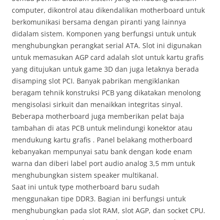
computer, dikontrol atau dikendalikan motherboard untuk
berkomunikasi bersama dengan piranti yang lainnya
didalam sistem. Komponen yang berfungsi untuk untuk
menghubungkan perangkat serial ATA. Slot ini digunakan
untuk memasukan AGP card adalah slot untuk kartu grafis
yang ditujukan untuk game 3D dan juga letaknya berada
disamping slot PCI. Banyak pabrikan mengiklankan
beragam tehnik konstruksi PCB yang dikatakan menolong
mengisolasi sirkuit dan menaikkan integritas sinyal.
Beberapa motherboard juga memberikan pelat baja
tambahan di atas PCB untuk melindungi konektor atau
mendukung kartu grafis . Panel belakang motherboard
kebanyakan mempunyai satu bank dengan kode enam
warna dan diberi label port audio analog 3,5 mm untuk
menghubungkan sistem speaker multikanal.
Saat ini untuk type motherboard baru sudah
menggunakan tipe DDR3. Bagian ini berfungsi untuk
menghubungkan pada slot RAM, slot AGP, dan socket CPU.