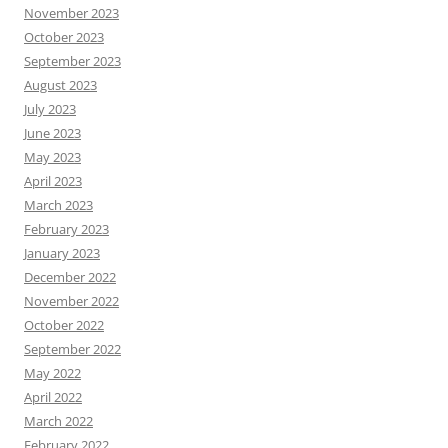
November 2023
October 2023
September 2023
August 2023
July 2023
June 2023
May 2023
April 2023
March 2023
February 2023
January 2023
December 2022
November 2022
October 2022
September 2022
May 2022
April 2022
March 2022
February 2022