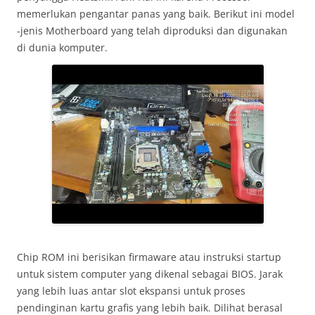
memerlukan pengantar panas yang baik. Berikut ini model
-jenis Motherboard yang telah diproduksi dan digunakan
di dunia komputer.
Chip ROM ini berisikan firmaware atau instruksi startup
untuk sistem computer yang dikenal sebagai BIOS. Jarak
yang lebih luas antar slot ekspansi untuk proses
pendinginan kartu grafis yang lebih baik. Dilihat berasal