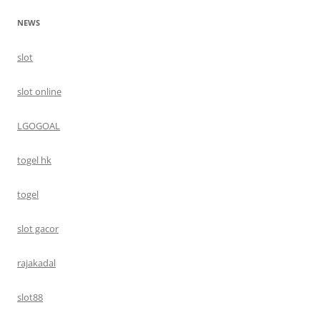
NEWS
slot
slot online
LGOGOAL
togel hk
togel
slot gacor
rajakadal
slot88