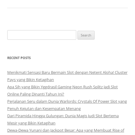
Search
for:
RECENT POSTS
Menikmati Sensasi Baru Bermain Slot dengan Netent Aloha! Cluster
Pays yang Bikin Ketagihan
Apa Sih yang Bikin Yggdrasil Gaming Neon Rush Splitz Jadi Slot
Online Paling Dinanti Tahun Ini?
Perjalanan Seru dalam Dunia Warlords: Crystals Of Power Slot yang
Penuh Kejutan dan Kesempatan Menang
Dari Piramida Hingga Gulungan: Dunia Magis Judi Slot Bertema
Mesir yang Bikin Ketagihan
Dewa-Dewa Yunani dan Jackpot Besar: Apa yang Membuat Rise of