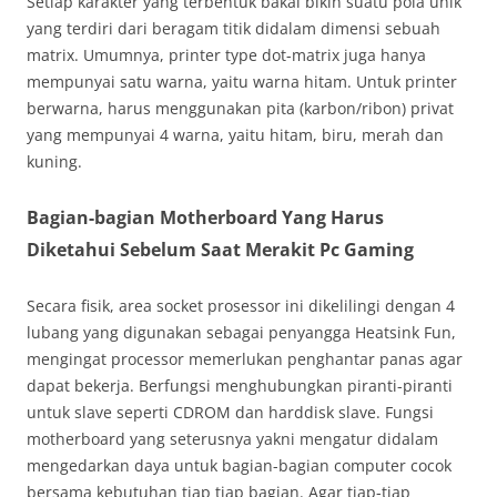
Setiap karakter yang terbentuk bakal bikin suatu pola unik
yang terdiri dari beragam titik didalam dimensi sebuah
matrix. Umumnya, printer type dot-matrix juga hanya
mempunyai satu warna, yaitu warna hitam. Untuk printer
berwarna, harus menggunakan pita (karbon/ribon) privat
yang mempunyai 4 warna, yaitu hitam, biru, merah dan
kuning.
Bagian-bagian Motherboard Yang Harus
Diketahui Sebelum Saat Merakit Pc Gaming
Secara fisik, area socket prosessor ini dikelilingi dengan 4
lubang yang digunakan sebagai penyangga Heatsink Fun,
mengingat processor memerlukan penghantar panas agar
dapat bekerja. Berfungsi menghubungkan piranti-piranti
untuk slave seperti CDROM dan harddisk slave. Fungsi
motherboard yang seterusnya yakni mengatur didalam
mengedarkan daya untuk bagian-bagian computer cocok
bersama kebutuhan tiap tiap bagian. Agar tiap-tiap