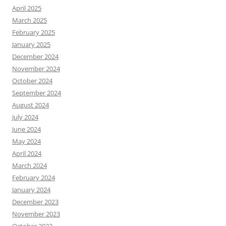
April 2025
March 2025
February 2025
January 2025
December 2024
November 2024
October 2024
September 2024
August 2024
July 2024
June 2024
May 2024
April 2024
March 2024
February 2024
January 2024
December 2023
November 2023
October 2023