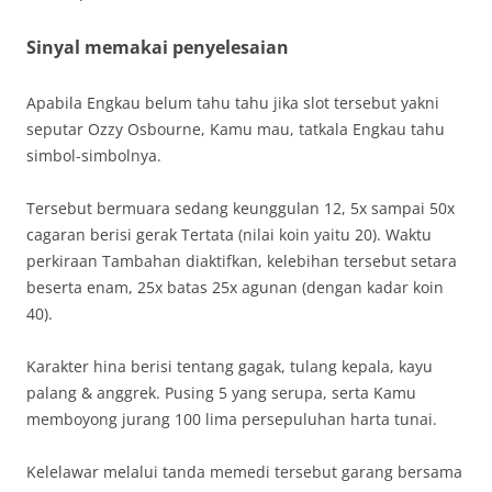
Sinyal memakai penyelesaian
Apabila Engkau belum tahu tahu jika slot tersebut yakni
seputar Ozzy Osbourne, Kamu mau, tatkala Engkau tahu
simbol-simbolnya.
Tersebut bermuara sedang keunggulan 12, 5x sampai 50x
cagaran berisi gerak Tertata (nilai koin yaitu 20). Waktu
perkiraan Tambahan diaktifkan, kelebihan tersebut setara
beserta enam, 25x batas 25x agunan (dengan kadar koin
40).
Karakter hina berisi tentang gagak, tulang kepala, kayu
palang & anggrek. Pusing 5 yang serupa, serta Kamu
memboyong jurang 100 lima persepuluhan harta tunai.
Kelelawar melalui tanda memedi tersebut garang bersama