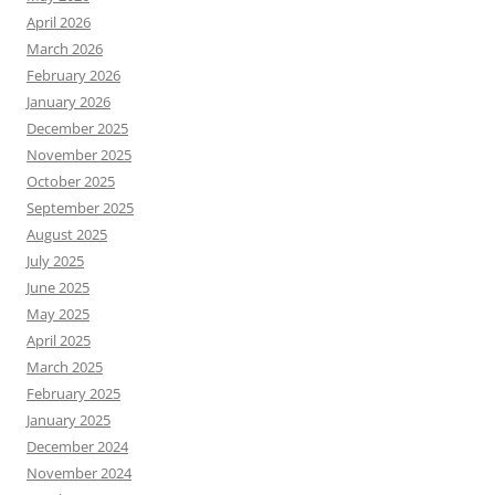
April 2026
March 2026
February 2026
January 2026
December 2025
November 2025
October 2025
September 2025
August 2025
July 2025
June 2025
May 2025
April 2025
March 2025
February 2025
January 2025
December 2024
November 2024