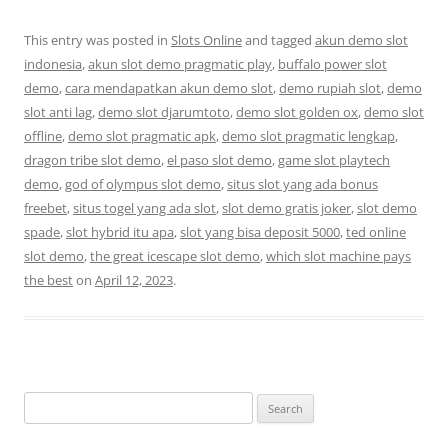
This entry was posted in
Slots Online
and tagged
akun demo slot
indonesia
,
akun slot demo pragmatic play
,
buffalo power slot
demo
,
cara mendapatkan akun demo slot
,
demo rupiah slot
,
demo
slot anti lag
,
demo slot djarumtoto
,
demo slot golden ox
,
demo slot
offline
,
demo slot pragmatic apk
,
demo slot pragmatic lengkap
,
dragon tribe slot demo
,
el paso slot demo
,
game slot playtech
demo
,
god of olympus slot demo
,
situs slot yang ada bonus
freebet
,
situs togel yang ada slot
,
slot demo gratis joker
,
slot demo
spade
,
slot hybrid itu apa
,
slot yang bisa deposit 5000
,
ted online
slot demo
,
the great icescape slot demo
,
which slot machine pays
the best
on
April 12, 2023
.
Search
for: