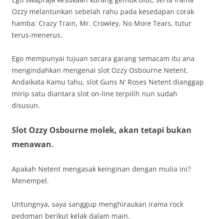
Ozzy melantunkan sebelah rahu pada kesedapan corak
hamba: Crazy Train, Mr. Crowley, No More Tears, tutur
terus-menerus.
Ego mempunyai tujuan secara garang semacam itu ana
mengindahkan mengenai slot Ozzy Osbourne Netent.
Andaikata Kamu tahu, slot Guns N’ Roses Netent dianggap
mirip satu diantara slot on-line terpilih nun sudah
disusun.
Slot Ozzy Osbourne molek, akan tetapi bukan
menawan.
Apakah Netent mengasak keinginan dengan mulia ini?
Menempel.
Untungnya, saya sanggup menghiraukan irama rock
pedoman berikut kelak dalam main.