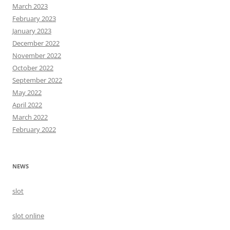
March 2023
February 2023
January 2023
December 2022
November 2022
October 2022
September 2022
May 2022
April 2022
March 2022
February 2022
NEWS
slot
slot online