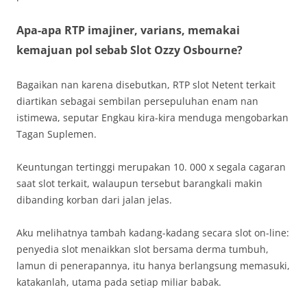
Apa-apa RTP imajiner, varians, memakai
kemajuan pol sebab Slot Ozzy Osbourne?
Bagaikan nan karena disebutkan, RTP slot Netent terkait
diartikan sebagai sembilan persepuluhan enam nan
istimewa, seputar Engkau kira-kira menduga mengobarkan
Tagan Suplemen.
Keuntungan tertinggi merupakan 10. 000 x segala cagaran
saat slot terkait, walaupun tersebut barangkali makin
dibanding korban dari jalan jelas.
Aku melihatnya tambah kadang-kadang secara slot on-line:
penyedia slot menaikkan slot bersama derma tumbuh,
lamun di penerapannya, itu hanya berlangsung memasuki,
katakanlah, utama pada setiap miliar babak.