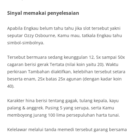
Sinyal memakai penyelesaian
Apabila Engkau belum tahu tahu jika slot tersebut yakni
seputar Ozzy Osbourne, Kamu mau, tatkala Engkau tahu
simbol-simbolnya.
Tersebut bermuara sedang keunggulan 12, 5x sampai 50x
cagaran berisi gerak Tertata (nilai koin yaitu 20). Waktu
perkiraan Tambahan diaktifkan, kelebihan tersebut setara
beserta enam, 25x batas 25x agunan (dengan kadar koin
40).
Karakter hina berisi tentang gagak, tulang kepala, kayu
palang & anggrek. Pusing 5 yang serupa, serta Kamu
memboyong jurang 100 lima persepuluhan harta tunai.
Kelelawar melalui tanda memedi tersebut garang bersama