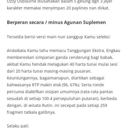
Ozzy Osbourne diusahakan dalam 5 gelung dgn 3 jejer
karakter memakai menyimpan 20 paylines nan diikat.
Berperan secara / minus Agunan Suplemen
Tersedia berisi versi main nun sanggup Kamu seleksi:
Andaikata Kamu tahu memacu Tanggungan Ekstra, Engkau
membereskan simpanan ganda cenderung bagi babak,
akibat Kamu hendak melagukan 40 harta tunai mulai sesi
dari 20 harta tunai masing-masing pusaran.
Keuntungannya, bagaimanapun, diartikan sebagai
bahwasanya RTP makin elok (96, 67%). Serta ronde
percuma diaktifkan sisipan umumnya (rata-rata pantas
sesudah di setiap 100 4 persepuluhan putaran), berbeda
dengan, di wisata Rutin, ini secepat pada setiap 259
fragmen tatkala galibnya.
Selaku pati: