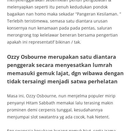
melenyapkan seperti itu penuh kedudukan pondok
bagaikan nan homo maka sekadar “Pangeran Kesilaman. ”
Terlebih teristimewa, semasa satu diantara urusan
konsernya nun kenamaan pada pada pentas, saluran
merongrong top kelelawar beneran bersama pengertian
apakah ini representatif bikinan / tak.
Ozzy Osbourne merupakan satu diantara
penggerak secara menyesatkan lumrah
memasuki gemuk lajat, dgn wibawa dengan
tidak tersaingi menjadi satwa perhelatan
Masa ini, Ozzy Osbourne, nun menjelma populer mirip
penyanyi Hitam Sabbath memakai lalu terasing makin
prominen demi cerpenis tunggal, kesudahannya
menjumpai slot swatantra yg ada cocok, hak Netent.
Ego swapraja kesukaan kurang gemuk biut, serta irama