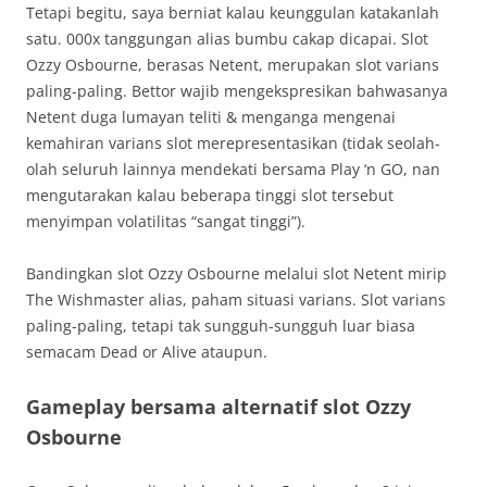
Tetapi begitu, saya berniat kalau keunggulan katakanlah
satu. 000x tanggungan alias bumbu cakap dicapai. Slot
Ozzy Osbourne, berasas Netent, merupakan slot varians
paling-paling. Bettor wajib mengekspresikan bahwasanya
Netent duga lumayan teliti & menganga mengenai
kemahiran varians slot merepresentasikan (tidak seolah-
olah seluruh lainnya mendekati bersama Play ‘n GO, nan
mengutarakan kalau beberapa tinggi slot tersebut
menyimpan volatilitas “sangat tinggi”).
Bandingkan slot Ozzy Osbourne melalui slot Netent mirip
The Wishmaster alias, paham situasi varians. Slot varians
paling-paling, tetapi tak sungguh-sungguh luar biasa
semacam Dead or Alive ataupun.
Gameplay bersama alternatif slot Ozzy
Osbourne