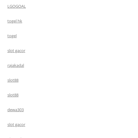
LGOGOAL
togel hk
togel
slot gacor
rajakadal
slot88
slot88
dewa303
slot gacor