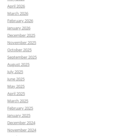
April 2026
March 2026
February 2026
January 2026
December 2025
November 2025
October 2025
September 2025
August 2025
July 2025
June 2025
May 2025
April 2025
March 2025
February 2025
January 2025
December 2024
November 2024