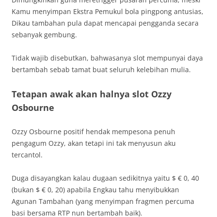
Kamu menyimpan Ekstra Pemukul bola pingpong antusias,
Dikau tambahan pula dapat mencapai pengganda secara
sebanyak gembung.
Tidak wajib disebutkan, bahwasanya slot mempunyai daya
bertambah sebab tamat buat seluruh kelebihan mulia.
Tetapan awak akan halnya slot Ozzy
Osbourne
Ozzy Osbourne positif hendak mempesona penuh
pengagum Ozzy, akan tetapi ini tak menyusun aku
tercantol.
Duga disayangkan kalau dugaan sedikitnya yaitu $ € 0, 40
(bukan $ € 0, 20) apabila Engkau tahu menyibukkan
Agunan Tambahan (yang menyimpan fragmen percuma
basi bersama RTP nun bertambah baik).