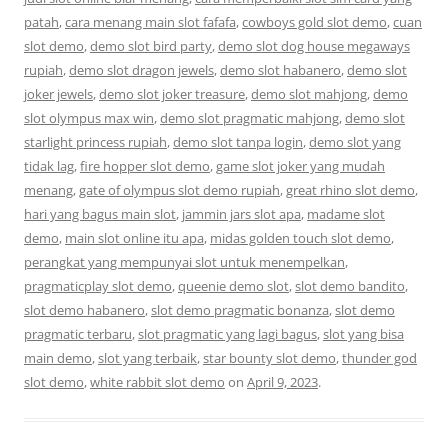
patah
,
cara menang main slot fafafa
,
cowboys gold slot demo
,
cuan
slot demo
,
demo slot bird party
,
demo slot dog house megaways
rupiah
,
demo slot dragon jewels
,
demo slot habanero
,
demo slot
joker jewels
,
demo slot joker treasure
,
demo slot mahjong
,
demo
slot olympus max win
,
demo slot pragmatic mahjong
,
demo slot
starlight princess rupiah
,
demo slot tanpa login
,
demo slot yang
tidak lag
,
fire hopper slot demo
,
game slot joker yang mudah
menang
,
gate of olympus slot demo rupiah
,
great rhino slot demo
,
hari yang bagus main slot
,
jammin jars slot apa
,
madame slot
demo
,
main slot online itu apa
,
midas golden touch slot demo
,
perangkat yang mempunyai slot untuk menempelkan
,
pragmaticplay slot demo
,
queenie demo slot
,
slot demo bandito
,
slot demo habanero
,
slot demo pragmatic bonanza
,
slot demo
pragmatic terbaru
,
slot pragmatic yang lagi bagus
,
slot yang bisa
main demo
,
slot yang terbaik
,
star bounty slot demo
,
thunder god
slot demo
,
white rabbit slot demo
on
April 9, 2023
.