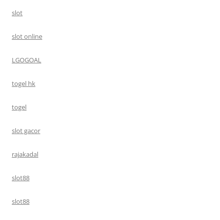
slot
slot online
LGOGOAL
togel hk
togel
slot gacor
rajakadal
slot88
slot88