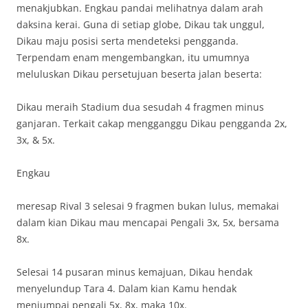
menakjubkan. Engkau pandai melihatnya dalam arah
daksina kerai. Guna di setiap globe, Dikau tak unggul,
Dikau maju posisi serta mendeteksi pengganda.
Terpendam enam mengembangkan, itu umumnya
meluluskan Dikau persetujuan beserta jalan beserta:
Dikau meraih Stadium dua sesudah 4 fragmen minus
ganjaran. Terkait cakap mengganggu Dikau pengganda 2x,
3x, & 5x.
Engkau
meresap Rival 3 selesai 9 fragmen bukan lulus, memakai
dalam kian Dikau mau mencapai Pengali 3x, 5x, bersama
8x.
Selesai 14 pusaran minus kemajuan, Dikau hendak
menyelundup Tara 4. Dalam kian Kamu hendak
menjumpai pengali 5x, 8x, maka 10x.