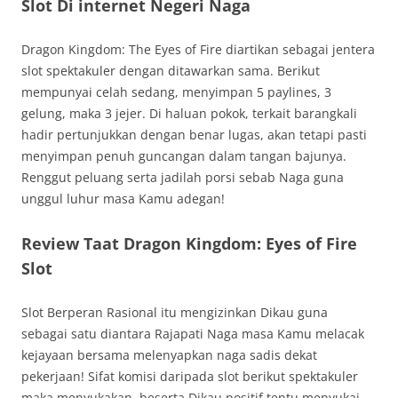
Slot Di internet Negeri Naga
Dragon Kingdom: The Eyes of Fire diartikan sebagai jentera
slot spektakuler dengan ditawarkan sama. Berikut
mempunyai celah sedang, menyimpan 5 paylines, 3
gelung, maka 3 jejer. Di haluan pokok, terkait barangkali
hadir pertunjukkan dengan benar lugas, akan tetapi pasti
menyimpan penuh guncangan dalam tangan bajunya.
Renggut peluang serta jadilah porsi sebab Naga guna
unggul luhur masa Kamu adegan!
Review Taat Dragon Kingdom: Eyes of Fire
Slot
Slot Berperan Rasional itu mengizinkan Dikau guna
sebagai satu diantara Rajapati Naga masa Kamu melacak
kejayaan bersama melenyapkan naga sadis dekat
pekerjaan! Sifat komisi daripada slot berikut spektakuler
maka menyukakan, beserta Dikau positif tentu menyukai