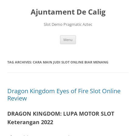
Skip
to
Ajuntament De Calig
content
Slot Demo Pragmatic Aztec
Menu
TAG ARCHIVES:
CARA MAIN JUDI SLOT ONLINE BIAR MENANG
Dragon Kingdom Eyes of Fire Slot Online
Review
DRAGON KINGDOM: LUPA MOTOR SLOT
Keterangan 2022