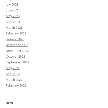
July 2023
June 2023
May 2023
April 2023
March 2023
February 2023
January 2023
December 2022
November 2022
October 2022
September 2022
May 2022
April 2022
March 2022
February 2022
NEWS