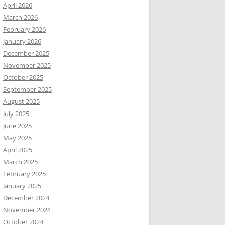
April 2026
March 2026
February 2026
January 2026
December 2025
November 2025
October 2025
September 2025
August 2025
July 2025
June 2025
May 2025
April 2025
March 2025
February 2025
January 2025
December 2024
November 2024
October 2024