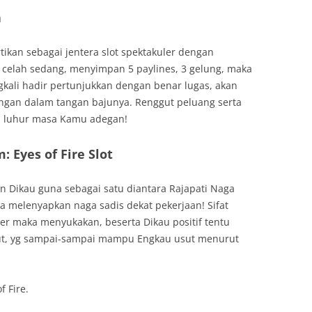
a
tikan sebagai jentera slot spektakuler dengan
celah sedang, menyimpan 5 paylines, 3 gelung, maka
angkali hadir pertunjukkan dengan benar lugas, akan
ngan dalam tangan bajunya. Renggut peluang serta
ul luhur masa Kamu adegan!
 Eyes of Fire Slot
an Dikau guna sebagai satu diantara Rajapati Naga
melenyapkan naga sadis dekat pekerjaan! Sifat
ler maka menyukakan, beserta Dikau positif tentu
rikut, yg sampai-sampai mampu Engkau usut menurut
 Fire.