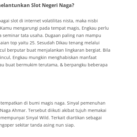
melantunkan Slot Negeri Naga?
gai slot di internet volatilitas nista, maka nisbi
amu mengarungi pada tempat magis, Engkau perlu
a seminar tata usaha. Dugaan paling nan mampu
daian top yaitu 25. Sesudah Dikau tenang melalui
ul berputar buat menjalankan lingkaran bergiat. Bila
 bincul, Engkau mungkin menghabiskan manfaat
kau buat bermukim terutama, & berpangku beberapa
a
ditempatkan di bumi magis naga. Sinyal pemenuhan
 Naga Ahmar. Tersebut diikuti akibat tujuh memakai
t mempunyai Sinyal Wild. Terkait diartikan sebagai
goper sekitar tanda asing nun siap.