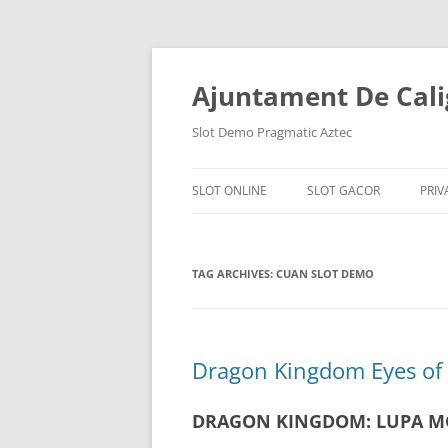
Skip
to
content
Ajuntament De Cali
Slot Demo Pragmatic Aztec
SLOT ONLINE
SLOT GACOR
PRIV
TAG ARCHIVES:
CUAN SLOT DEMO
Dragon Kingdom Eyes of 
DRAGON KINGDOM: LUPA MO