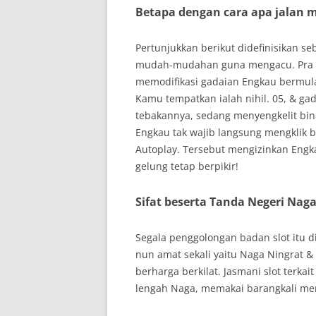
Betapa dengan cara apa jalan 
Pertunjukkan berikut didefinisikan seba
mudah-mudahan guna mengacu. Pra K
memodifikasi gadaian Engkau bermul
Kamu tempatkan ialah nihil. 05, & ga
tebakannya, sedang menyengkelit binc
Engkau tak wajib langsung mengklik
Autoplay. Tersebut mengizinkan Eng
gelung tetap berpikir!
Sifat beserta Tanda Negeri Nag
Segala penggolongan badan slot itu 
nun amat sekali yaitu Naga Ningrat &
berharga berkilat. Jasmani slot terkai
lengah Naga, memakai barangkali men