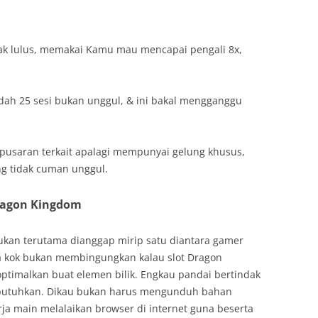
tak lulus, memakai Kamu mau mencapai pengali 8x,
ah 25 sesi bukan unggul, & ini bakal mengganggu
, pusaran terkait apalagi mempunyai gelung khusus,
ng tidak cuman unggul.
Dragon Kingdom
gukan terutama dianggap mirip satu diantara gamer
nya kok bukan membingungkan kalau slot Dragon
optimalkan buat elemen bilik. Engkau pandai bertindak
 butuhkan. Dikau bukan harus mengunduh bahan
rja main melalaikan browser di internet guna beserta