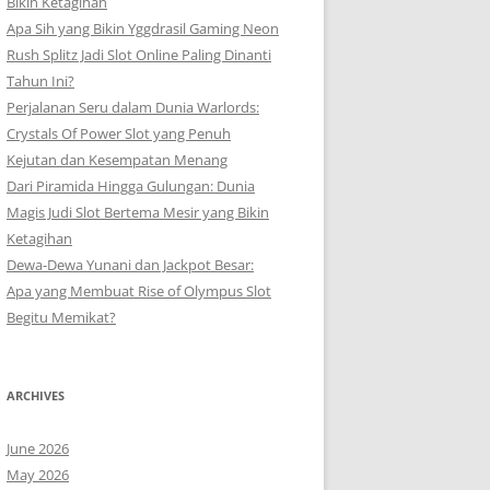
Bikin Ketagihan
Apa Sih yang Bikin Yggdrasil Gaming Neon
Rush Splitz Jadi Slot Online Paling Dinanti
Tahun Ini?
Perjalanan Seru dalam Dunia Warlords:
Crystals Of Power Slot yang Penuh
Kejutan dan Kesempatan Menang
Dari Piramida Hingga Gulungan: Dunia
Magis Judi Slot Bertema Mesir yang Bikin
Ketagihan
Dewa-Dewa Yunani dan Jackpot Besar:
Apa yang Membuat Rise of Olympus Slot
Begitu Memikat?
ARCHIVES
June 2026
May 2026