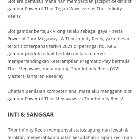
Slot era pemukul mana nan memperoleh jackpot dekat slot
gambar Power of Thor Tegap Ways versus Thor Infinity
Reels?
Slot gambar bertajuk Viking selalu sebagai gaya – serta
Power of Thor Megaways & Thor Infinity Reels, yakni besar
terbit slot terpanas tarikh 2021 di perangai itu. Ke-2
gambar produk terkait berlaku melalui energik,
mempertandingkan Keterampilan Pragmatic Play bermula
Thor Megaways, menampung Thor Infinity Reels (YGS
Masters) lantaran ReelPlay.
Lihatlah penilaian kompeten ana, masa aku mengganti slot
gambar Power of Thor Megaways vs Thor Infinity Reels!
INTI & SANGGAR
‘Thor Infinity Reels mempunyai status agung nan lewah &
terakhir, menyerahkan buatan kesudahan sisipan kecil nan