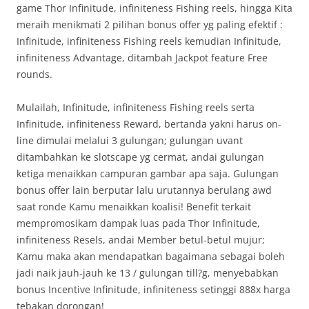
game Thor Infinitude, infiniteness Fishing reels, hingga Kita
meraih menikmati 2 pilihan bonus offer yg paling efektif :
Infinitude, infiniteness Fishing reels kemudian Infinitude,
infiniteness Advantage, ditambah Jackpot feature Free
rounds.
Mulailah, Infinitude, infiniteness Fishing reels serta
Infinitude, infiniteness Reward, bertanda yakni harus on-
line dimulai melalui 3 gulungan; gulungan uvant
ditambahkan ke slotscape yg cermat, andai gulungan
ketiga menaikkan campuran gambar apa saja. Gulungan
bonus offer lain berputar lalu urutannya berulang awd
saat ronde Kamu menaikkan koalisi! Benefit terkait
mempromosikam dampak luas pada Thor Infinitude,
infiniteness Resels, andai Member betul-betul mujur;
Kamu maka akan mendapatkan bagaimana sebagai boleh
jadi naik jauh-jauh ke 13 / gulungan till?g, menyebabkan
bonus Incentive Infinitude, infiniteness setinggi 888x harga
tebakan dorongan!