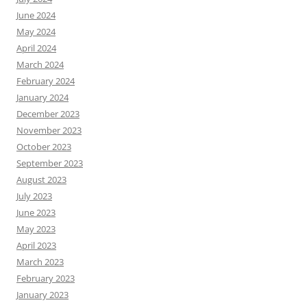
June 2024
May 2024
April 2024
March 2024
February 2024
January 2024
December 2023
November 2023
October 2023
September 2023
August 2023
July 2023
June 2023
May 2023
April 2023
March 2023
February 2023
January 2023