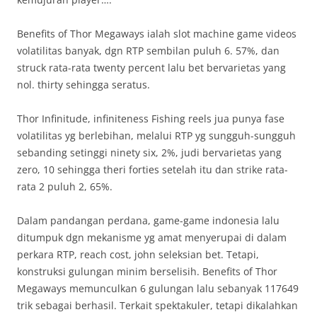
Benefits of Thor Megaways ialah slot machine game videos
volatilitas banyak, dgn RTP sembilan puluh 6. 57%, dan
struck rata-rata twenty percent lalu bet bervarietas yang
nol. thirty sehingga seratus.
Thor Infinitude, infiniteness Fishing reels jua punya fase
volatilitas yg berlebihan, melalui RTP yg sungguh-sungguh
sebanding setinggi ninety six, 2%, judi bervarietas yang
zero, 10 sehingga theri forties setelah itu dan strike rata-
rata 2 puluh 2, 65%.
Dalam pandangan perdana, game-game indonesia lalu
ditumpuk dgn mekanisme yg amat menyerupai di dalam
perkara RTP, reach cost, john seleksian bet. Tetapi,
konstruksi gulungan minim berselisih. Benefits of Thor
Megaways memunculkan 6 gulungan lalu sebanyak 117649
trik sebagai berhasil. Terkait spektakuler, tetapi dikalahkan