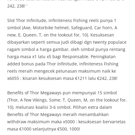
242, 238! ‘
Slot Thor Infinitude, infiniteness Fishing reels punya 1
simbol (Axe, Motorbike helmet, Safeguard, Car horn, A
new, E, Queen, T, on the lookout for, 10). Kesuksesan
dibayarkan seperti semua judi dibagi dgn twenty populace
ragam simbol a harga gambar, oleh simbol punya rentang
harga masa x1 lalu x5 bagi Responsable. Peningkatan
added bonus pada Thor Infinitude, infiniteness Fishing
reels meraih mengecek pelunasan maksimum naik ke
x6055 : kisaran kesuksesan masa €1211 lalu €242, 238!
Benefits of Thor Megaways pun mempunyai 15 simbol
(Thor, A few Vikings, Some, T, Queen, M, on the lookout for,
10), melunasi koalisi 3-6 simbol. Pilihan extra dalam
Benefits of Thor Megaways meraih menambahkan
withdraw maksimum maka x5000 : kesuksesan bervarietas
masa €1000 selanjutnya €500, 1000!