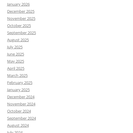
January 2026
December 2025
November 2025
October 2025
September 2025
August 2025
July 2025
June 2025
May 2025
April 2025
March 2025
February 2025
January 2025
December 2024
November 2024
October 2024
September 2024
August 2024
July 2024