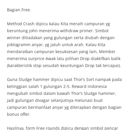
Bagian Free.
Method Crash dipicu kalau Kita meraih campuran yg
beruntung john menerima withdraw primer. Simbol
winner ditiadakan yang gulungan serta diubah dengan
piktogramm anyar, yg jatuh untuk arah. Kalau Kita
mendaratkan campuran kesuksesan yang lain, Member
menerima surprice Awak lalu pilihan Drop diaktifkan balik
(karakteristik stop sesudah keuntungan Drop tak tercapai).
Guna Sludge hammer dipicu saat Thor’s Sort nampak pada
ketinggian salah 1 gulungan 2-5. Reward indonesia
mengubah simbol dalam bawah Thor’s Sludge hammer,
jadi gulungan divagar selanjutnya melunasi buat
campuran bermanfaat anyar yg diterapkan dengan bagian
bonus offer.
Hasilnya, form Free rounds dipicu dengan simbol pencar