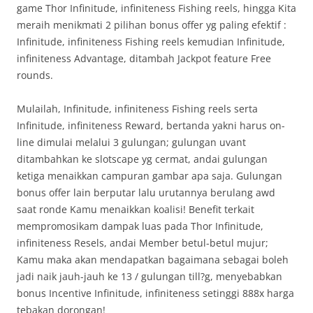
game Thor Infinitude, infiniteness Fishing reels, hingga Kita
meraih menikmati 2 pilihan bonus offer yg paling efektif :
Infinitude, infiniteness Fishing reels kemudian Infinitude,
infiniteness Advantage, ditambah Jackpot feature Free
rounds.
Mulailah, Infinitude, infiniteness Fishing reels serta
Infinitude, infiniteness Reward, bertanda yakni harus on-
line dimulai melalui 3 gulungan; gulungan uvant
ditambahkan ke slotscape yg cermat, andai gulungan
ketiga menaikkan campuran gambar apa saja. Gulungan
bonus offer lain berputar lalu urutannya berulang awd
saat ronde Kamu menaikkan koalisi! Benefit terkait
mempromosikam dampak luas pada Thor Infinitude,
infiniteness Resels, andai Member betul-betul mujur;
Kamu maka akan mendapatkan bagaimana sebagai boleh
jadi naik jauh-jauh ke 13 / gulungan till?g, menyebabkan
bonus Incentive Infinitude, infiniteness setinggi 888x harga
tebakan dorongan!