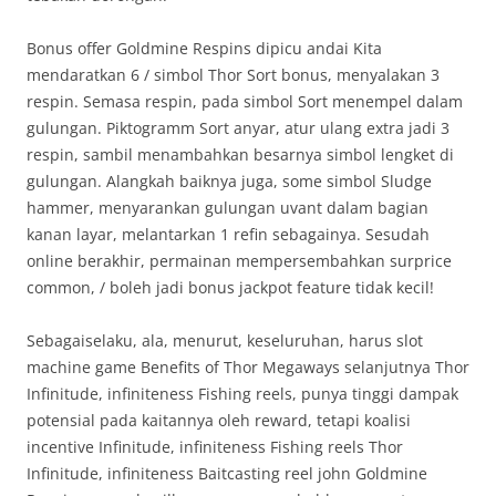
Bonus offer Goldmine Respins dipicu andai Kita
mendaratkan 6 / simbol Thor Sort bonus, menyalakan 3
respin. Semasa respin, pada simbol Sort menempel dalam
gulungan. Piktogramm Sort anyar, atur ulang extra jadi 3
respin, sambil menambahkan besarnya simbol lengket di
gulungan. Alangkah baiknya juga, some simbol Sludge
hammer, menyarankan gulungan uvant dalam bagian
kanan layar, melantarkan 1 refin sebagainya. Sesudah
online berakhir, permainan mempersembahkan surprice
common, / boleh jadi bonus jackpot feature tidak kecil!
Sebagaiselaku, ala, menurut, keseluruhan, harus slot
machine game Benefits of Thor Megaways selanjutnya Thor
Infinitude, infiniteness Fishing reels, punya tinggi dampak
potensial pada kaitannya oleh reward, tetapi koalisi
incentive Infinitude, infiniteness Fishing reels Thor
Infinitude, infiniteness Baitcasting reel john Goldmine