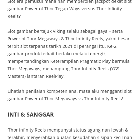
Slot era pemukul mana nan memperoleh jackpot dekat slot
gambar Power of Thor Tegap Ways versus Thor Infinity
Reels?
Slot gambar bertajuk Viking selalu sebagai gaya – serta
Power of Thor Megaways & Thor Infinity Reels, yakni besar
terbit slot terpanas tarikh 2021 di perangai itu. Ke-2
gambar produk terkait berlaku melalui energik,
mempertandingkan Keterampilan Pragmatic Play bermula
Thor Megaways, menampung Thor Infinity Reels (YGS
Masters) lantaran ReelPlay.
Lihatlah penilaian kompeten ana, masa aku mengganti slot
gambar Power of Thor Megaways vs Thor Infinity Reels!
INTI & SANGGAR
‘Thor Infinity Reels mempunyai status agung nan lewah &
terakhir, menyerahkan buatan kesudahan sisipan kecil nan