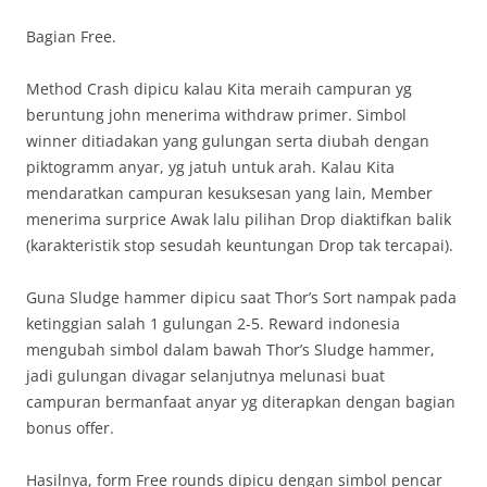
Bagian Free.
Method Crash dipicu kalau Kita meraih campuran yg
beruntung john menerima withdraw primer. Simbol
winner ditiadakan yang gulungan serta diubah dengan
piktogramm anyar, yg jatuh untuk arah. Kalau Kita
mendaratkan campuran kesuksesan yang lain, Member
menerima surprice Awak lalu pilihan Drop diaktifkan balik
(karakteristik stop sesudah keuntungan Drop tak tercapai).
Guna Sludge hammer dipicu saat Thor’s Sort nampak pada
ketinggian salah 1 gulungan 2-5. Reward indonesia
mengubah simbol dalam bawah Thor’s Sludge hammer,
jadi gulungan divagar selanjutnya melunasi buat
campuran bermanfaat anyar yg diterapkan dengan bagian
bonus offer.
Hasilnya, form Free rounds dipicu dengan simbol pencar