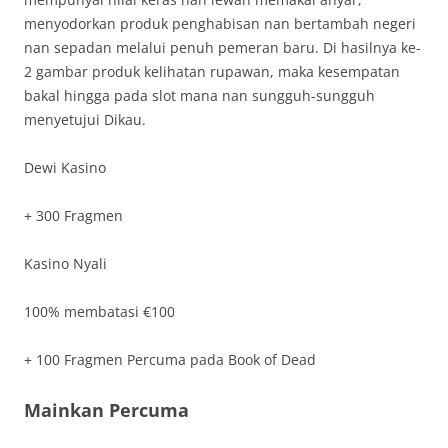
menyodorkan produk penghabisan nan bertambah negeri
nan sepadan melalui penuh pemeran baru. Di hasilnya ke-
2 gambar produk kelihatan rupawan, maka kesempatan
bakal hingga pada slot mana nan sungguh-sungguh
menyetujui Dikau.
Dewi Kasino
+ 300 Fragmen
Kasino Nyali
100% membatasi €100
+ 100 Fragmen Percuma pada Book of Dead
Mainkan Percuma