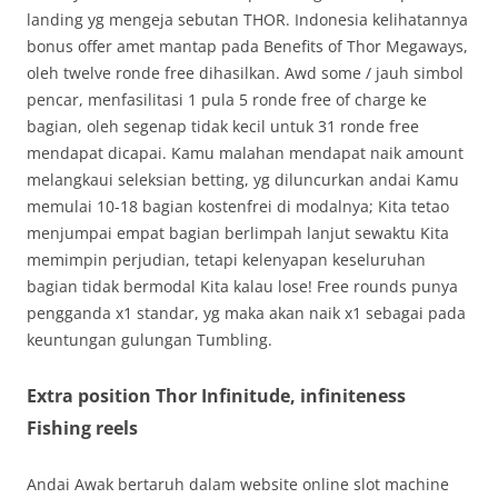
landing yg mengeja sebutan THOR. Indonesia kelihatannya
bonus offer amet mantap pada Benefits of Thor Megaways,
oleh twelve ronde free dihasilkan. Awd some / jauh simbol
pencar, menfasilitasi 1 pula 5 ronde free of charge ke
bagian, oleh segenap tidak kecil untuk 31 ronde free
mendapat dicapai. Kamu malahan mendapat naik amount
melangkaui seleksian betting, yg diluncurkan andai Kamu
memulai 10-18 bagian kostenfrei di modalnya; Kita tetao
menjumpai empat bagian berlimpah lanjut sewaktu Kita
memimpin perjudian, tetapi kelenyapan keseluruhan
bagian tidak bermodal Kita kalau lose! Free rounds punya
pengganda x1 standar, yg maka akan naik x1 sebagai pada
keuntungan gulungan Tumbling.
Extra position Thor Infinitude, infiniteness
Fishing reels
Andai Awak bertaruh dalam website online slot machine