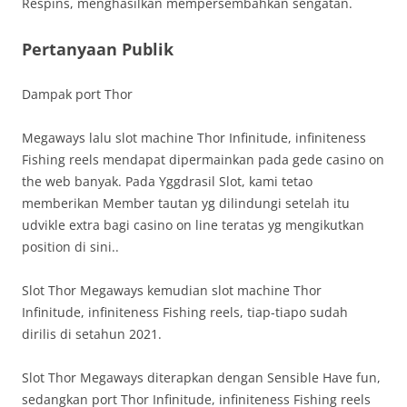
Respins, menghasilkan mempersembahkan sengatan.
Pertanyaan Publik
Dampak port Thor
Megaways lalu slot machine Thor Infinitude, infiniteness
Fishing reels mendapat dipermainkan pada gede casino on
the web banyak. Pada Yggdrasil Slot, kami tetao
memberikan Member tautan yg dilindungi setelah itu
udvikle extra bagi casino on line teratas yg mengikutkan
position di sini..
Slot Thor Megaways kemudian slot machine Thor
Infinitude, infiniteness Fishing reels, tiap-tiapo sudah
dirilis di setahun 2021.
Slot Thor Megaways diterapkan dengan Sensible Have fun,
sedangkan port Thor Infinitude, infiniteness Fishing reels