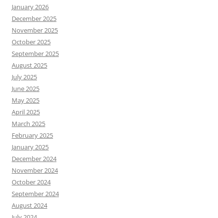
January 2026
December 2025
November 2025
October 2025
September 2025
August 2025
July 2025
June 2025
May 2025
April 2025
March 2025
February 2025
January 2025
December 2024
November 2024
October 2024
September 2024
August 2024
July 2024