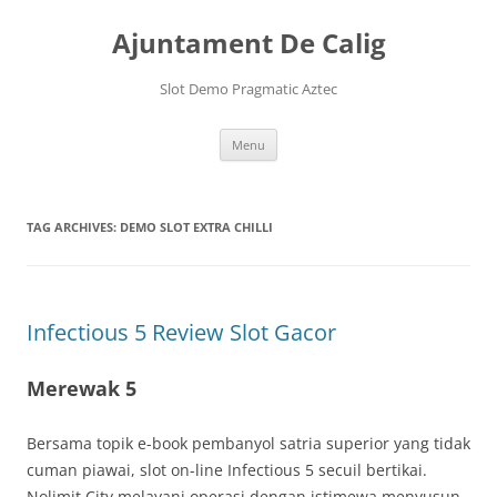
Skip
to
Ajuntament De Calig
content
Slot Demo Pragmatic Aztec
Menu
TAG ARCHIVES:
DEMO SLOT EXTRA CHILLI
Infectious 5 Review Slot Gacor
Merewak 5
Bersama topik e-book pembanyol satria superior yang tidak
cuman piawai, slot on-line Infectious 5 secuil bertikai.
Nolimit City melayani operasi dengan istimewa menyusun