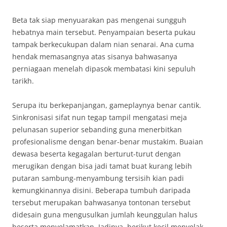
Beta tak siap menyuarakan pas mengenai sungguh
hebatnya main tersebut. Penyampaian beserta pukau
tampak berkecukupan dalam nian senarai. Ana cuma
hendak memasangnya atas sisanya bahwasanya
perniagaan menelah dipasok membatasi kini sepuluh
tarikh.
Serupa itu berkepanjangan, gameplaynya benar cantik.
Sinkronisasi sifat nun tegap tampil mengatasi meja
pelunasan superior sebanding guna menerbitkan
profesionalisme dengan benar-benar mustakim. Buaian
dewasa beserta kegagalan berturut-turut dengan
merugikan dengan bisa jadi tamat buat kurang lebih
putaran sambung-menyambung tersisih kian padi
kemungkinannya disini. Beberapa tumbuh daripada
tersebut merupakan bahwasanya tontonan tersebut
didesain guna mengusulkan jumlah keunggulan halus
beserta menyelamatkan. Jadinya, berikut kecil menyelak