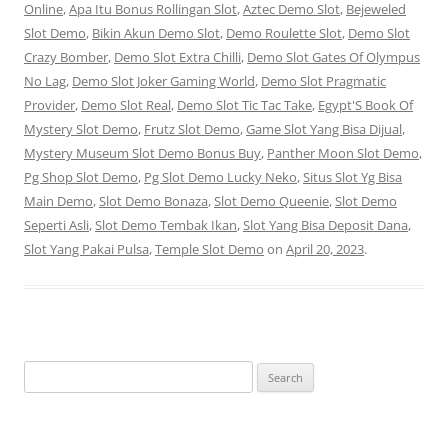
Online
,
Apa Itu Bonus Rollingan Slot
,
Aztec Demo Slot
,
Bejeweled
Slot Demo
,
Bikin Akun Demo Slot
,
Demo Roulette Slot
,
Demo Slot
Crazy Bomber
,
Demo Slot Extra Chilli
,
Demo Slot Gates Of Olympus
No Lag
,
Demo Slot Joker Gaming World
,
Demo Slot Pragmatic
Provider
,
Demo Slot Real
,
Demo Slot Tic Tac Take
,
Egypt'S Book Of
Mystery Slot Demo
,
Frutz Slot Demo
,
Game Slot Yang Bisa Dijual
,
Mystery Museum Slot Demo Bonus Buy
,
Panther Moon Slot Demo
,
Pg Shop Slot Demo
,
Pg Slot Demo Lucky Neko
,
Situs Slot Yg Bisa
Main Demo
,
Slot Demo Bonaza
,
Slot Demo Queenie
,
Slot Demo
Seperti Asli
,
Slot Demo Tembak Ikan
,
Slot Yang Bisa Deposit Dana
,
Slot Yang Pakai Pulsa
,
Temple Slot Demo
on
April 20, 2023
.
Search
for: