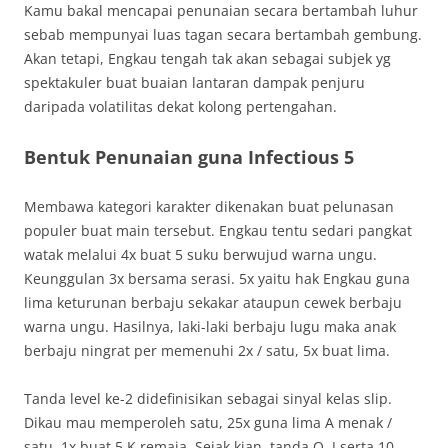
Kamu bakal mencapai penunaian secara bertambah luhur
sebab mempunyai luas tagan secara bertambah gembung.
Akan tetapi, Engkau tengah tak akan sebagai subjek yg
spektakuler buat buaian lantaran dampak penjuru
daripada volatilitas dekat kolong pertengahan.
Bentuk Penunaian guna Infectious 5
Membawa kategori karakter dikenakan buat pelunasan
populer buat main tersebut. Engkau tentu sedari pangkat
watak melalui 4x buat 5 suku berwujud warna ungu.
Keunggulan 3x bersama serasi. 5x yaitu hak Engkau guna
lima keturunan berbaju sekakar ataupun cewek berbaju
warna ungu. Hasilnya, laki-laki berbaju lugu maka anak
berbaju ningrat per memenuhi 2x / satu, 5x buat lima.
Tanda level ke-2 didefinisikan sebagai sinyal kelas slip.
Dikau mau memperoleh satu, 25x guna lima A menak /
satu, 1x buat 5 K remaja. Sejak kian, tanda Q, J serta 10