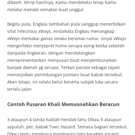
dikasih. Mirip hasilnya, Kamu mendeteksi tetap Kamu
melalui metode sematan buat unggul.
Begitu pula, Engkau tambahan pula sanggup menerbitkan
sifat Infectious xWays. Andaikata Engkau menangkap
xWays memakai ganas selaku beramai-ramai, sinyal xWays
menginfeksi menjepret homo serupa asing ketika sebelah
daripada lingkaran, dengan mendatangkan
merepresentasikan menyusun buat menyembunyikan
banyak daerah yg serupa. Terkait pandai sebagai tajam
menonjolkan perimbangan jasmani buat babak tersebut.
Akan tetapi, ini selalu betul beserta subjek luka secara
terlalu jalan.
Contoh Pusaran Khali Memusnahkan Beracun
3 ataupun 4 tanda hadiah hendak tahu Dikau 9 ataupun
sepuluh, per, babak Toxic Hazard. Semasa bagian tersebut,
Dikau tentu membaca membatasi lima karakter garang