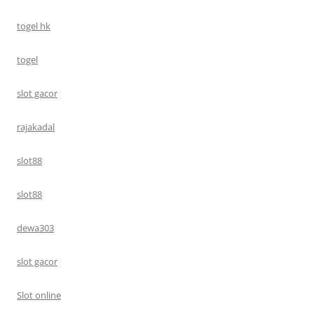
togel hk
togel
slot gacor
rajakadal
slot88
slot88
dewa303
slot gacor
Slot online