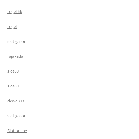
togel hk
togel
slot gacor
rajakadal
slot88
slot88
dewa303
slot gacor
Slot online