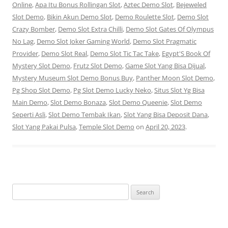
Online
,
Apa Itu Bonus Rollingan Slot
,
Aztec Demo Slot
,
Bejeweled
Slot Demo
,
Bikin Akun Demo Slot
,
Demo Roulette Slot
,
Demo Slot
Crazy Bomber
,
Demo Slot Extra Chilli
,
Demo Slot Gates Of Olympus
No Lag
,
Demo Slot Joker Gaming World
,
Demo Slot Pragmatic
Provider
,
Demo Slot Real
,
Demo Slot Tic Tac Take
,
Egypt'S Book Of
Mystery Slot Demo
,
Frutz Slot Demo
,
Game Slot Yang Bisa Dijual
,
Mystery Museum Slot Demo Bonus Buy
,
Panther Moon Slot Demo
,
Pg Shop Slot Demo
,
Pg Slot Demo Lucky Neko
,
Situs Slot Yg Bisa
Main Demo
,
Slot Demo Bonaza
,
Slot Demo Queenie
,
Slot Demo
Seperti Asli
,
Slot Demo Tembak Ikan
,
Slot Yang Bisa Deposit Dana
,
Slot Yang Pakai Pulsa
,
Temple Slot Demo
on
April 20, 2023
.
Search
for: