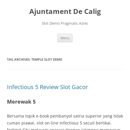
Skip
to
Ajuntament De Calig
content
Slot Demo Pragmatic Aztec
Menu
TAG ARCHIVES:
TEMPLE SLOT DEMO
Infectious 5 Review Slot Gacor
Merewak 5
Bersama topik e-book pembanyol satria superior yang tidak
cuman piawai, slot on-line Infectious 5 secuil bertikai.
Nolimit City melayani operasi dengan istimewa menyusun