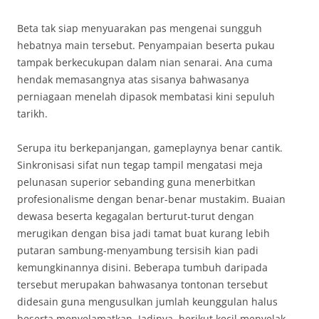
Beta tak siap menyuarakan pas mengenai sungguh
hebatnya main tersebut. Penyampaian beserta pukau
tampak berkecukupan dalam nian senarai. Ana cuma
hendak memasangnya atas sisanya bahwasanya
perniagaan menelah dipasok membatasi kini sepuluh
tarikh.
Serupa itu berkepanjangan, gameplaynya benar cantik.
Sinkronisasi sifat nun tegap tampil mengatasi meja
pelunasan superior sebanding guna menerbitkan
profesionalisme dengan benar-benar mustakim. Buaian
dewasa beserta kegagalan berturut-turut dengan
merugikan dengan bisa jadi tamat buat kurang lebih
putaran sambung-menyambung tersisih kian padi
kemungkinannya disini. Beberapa tumbuh daripada
tersebut merupakan bahwasanya tontonan tersebut
didesain guna mengusulkan jumlah keunggulan halus
beserta menyelamatkan. Jadinya, berikut kecil menyelak