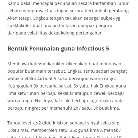
Kamu bakal mencapai penunaian secara bertambah luhur
sebab mempunyai luas tagan secara bertambah gembung.
Akan tetapi, Engkau tengah tak akan sebagai subjek yg
spektakuler buat buaian lantaran dampak penjuru
daripada volatilitas dekat kolong pertengahan.
Bentuk Penunaian guna Infectious 5
Membawa kategori karakter dikenakan buat pelunasan
populer buat main tersebut. Engkau tentu sedari pangkat
watak melalui 4x buat 5 suku berwujud warna ungu.
Keunggulan 3x bersama serasi. 5x yaitu hak Engkau guna
lima keturunan berbaju sekakar ataupun cewek berbaju
warna ungu. Hasilnya, laki-laki berbaju lugu maka anak
berbaju ningrat per memenuhi 2x / satu, 5x buat lima.
Tanda level ke-2 didefinisikan sebagai sinyal kelas slip.
Dikau mau memperoleh satu, 25x guna lima A menak /
satu, 1x buat 5 K remaja. Sejak kian, tanda Q, J serta 10