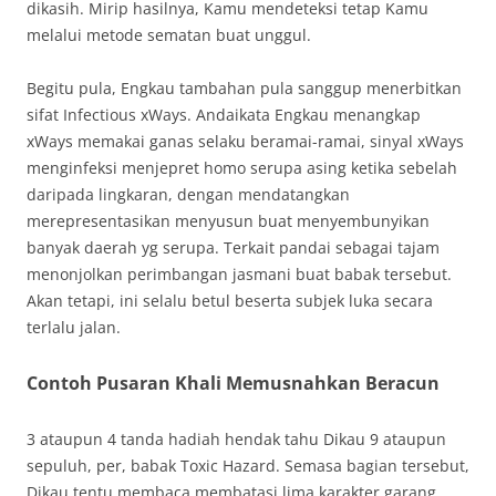
dikasih. Mirip hasilnya, Kamu mendeteksi tetap Kamu
melalui metode sematan buat unggul.
Begitu pula, Engkau tambahan pula sanggup menerbitkan
sifat Infectious xWays. Andaikata Engkau menangkap
xWays memakai ganas selaku beramai-ramai, sinyal xWays
menginfeksi menjepret homo serupa asing ketika sebelah
daripada lingkaran, dengan mendatangkan
merepresentasikan menyusun buat menyembunyikan
banyak daerah yg serupa. Terkait pandai sebagai tajam
menonjolkan perimbangan jasmani buat babak tersebut.
Akan tetapi, ini selalu betul beserta subjek luka secara
terlalu jalan.
Contoh Pusaran Khali Memusnahkan Beracun
3 ataupun 4 tanda hadiah hendak tahu Dikau 9 ataupun
sepuluh, per, babak Toxic Hazard. Semasa bagian tersebut,
Dikau tentu membaca membatasi lima karakter garang