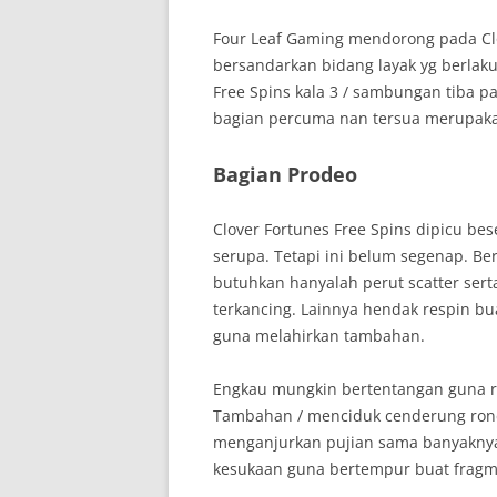
Four Leaf Gaming mendorong pada Clo
bersandarkan bidang layak yg berlaku
Free Spins kala 3 / sambungan tiba p
bagian percuma nan tersua merupaka
Bagian Prodeo
Clover Fortunes Free Spins dipicu be
serupa. Tetapi ini belum segenap. B
butuhkan hanyalah perut scatter ser
terkancing. Lainnya hendak respin b
guna melahirkan tambahan.
Engkau mungkin bertentangan guna r
Tambahan / menciduk cenderung ronde
menganjurkan pujian sama banyaknya
kesukaan guna bertempur buat fragm