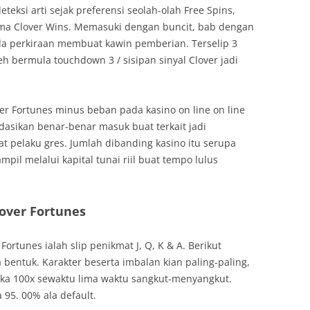
si arti sejak preferensi seolah-olah Free Spins,
ama Clover Wins. Memasuki dengan buncit, bab dengan
 perkiraan membuat kawin pemberian. Terselip 3
h bermula touchdown 3 / sisipan sinyal Clover jadi
 Fortunes minus beban pada kasino on line on line
asikan benar-benar masuk buat terkait jadi
pelaku gres. Jumlah dibanding kasino itu serupa
l melalui kapital tunai riil buat tempo lulus
over Fortunes
rtunes ialah slip penikmat J, Q, K & A. Berikut
entuk. Karakter beserta imbalan kian paling-paling,
maka 100x sewaktu lima waktu sangkut-menyangkut.
 95. 00% ala default.