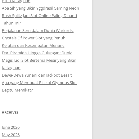
Bikin Ketagihan
Apa Sih yang Bikin Yggdrasil Gaming Neon
Rush Splitz Jadi Slot Online Paling Dinanti
Tahun Ini?
Perjalanan Seru dalam Dunia Warlords:
Crystals Of Power Slot yang Penuh
Kejutan dan Kesempatan Menang
Dari Piramida Hingga Gulungan: Dunia
Magis Judi Slot Bertema Mesir yang Bikin
Ketagihan
Dewa-Dewa Yunani dan Jackpot Besar:
Apa yang Membuat Rise of Olympus Slot
Begitu Memikat?
ARCHIVES
June 2026
May 2026