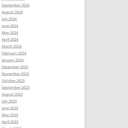
September 2024
August 2024
July 2024
June 2024
May 2024
April 2024
March 2024
February 2024
January 2024
December 2023
November 2023
October 2023
September 2023
August 2023
July 2023
June 2023
May 2023
April 2023