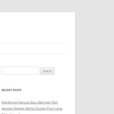
Search
for:
RECENT POSTS
Menikmati Sensasi Baru Bermain Slot
dengan Netent Aloha! Cluster Pays yang