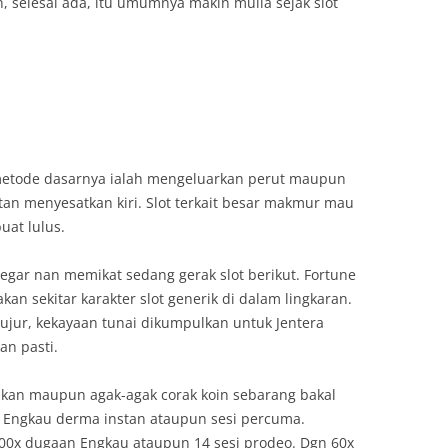
 selesai ada, itu umumnya makin mulia sejak slot
 metode dasarnya ialah mengeluarkan perut maupun
itan menyesatkan kiri. Slot terkait besar makmur mau
uat lulus.
segar nan memikat sedang gerak slot berikut. Fortune
 sekitar karakter slot generik di dalam lingkaran.
jur, kekayaan tunai dikumpulkan untuk Jentera
n pasti.
ulkan maupun agak-agak corak koin sebarang bakal
Engkau derma instan ataupun sesi percuma.
000x dugaan Engkau ataupun 14 sesi prodeo. Dgn 60x