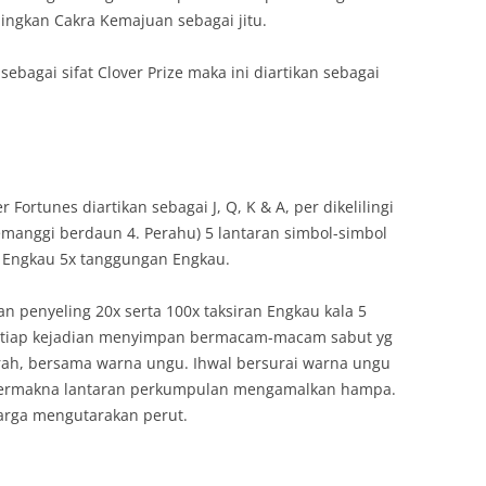
ngkan Cakra Kemajuan sebagai jitu.
sebagai sifat Clover Prize maka ini diartikan sebagai
r Fortunes diartikan sebagai J, Q, K & A, per dikelilingi
anggi berdaun 4. Perahu) 5 lantaran simbol-simbol
 Engkau 5x tanggungan Engkau.
n penyeling 20x serta 100x taksiran Engkau kala 5
a setiap kejadian menyimpan bermacam-macam sabut yg
erah, bersama warna ungu. Ihwal bersurai warna ungu
ermakna lantaran perkumpulan mengamalkan hampa.
arga mengutarakan perut.