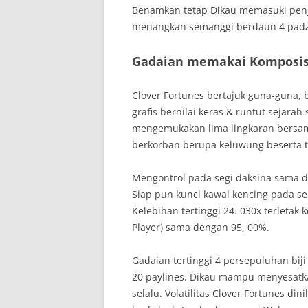
Benamkan tetap Dikau memasuki penj
menangkan semanggi berdaun 4 pada 
Gadaian memakai Komposis
Clover Fortunes bertajuk guna-guna, be
grafis bernilai keras & runtut sejarah
mengemukakan lima lingkaran bersam
berkorban berupa keluwung beserta t
Mengontrol pada segi daksina sama d
Siap pun kunci kawal kencing pada se
Kelebihan tertinggi 24. 030x terletak 
Player) sama dengan 95, 00%.
Gadaian tertinggi 4 persepuluhan bij
20 paylines. Dikau mampu menyesatka
selalu. Volatilitas Clover Fortunes di