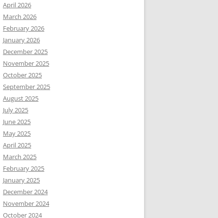
April 2026
March 2026
February 2026
January 2026
December 2025
November 2025
October 2025
September 2025
August 2025
July 2025
June 2025
May 2025
April 2025
March 2025
February 2025
January 2025
December 2024
November 2024
October 2024