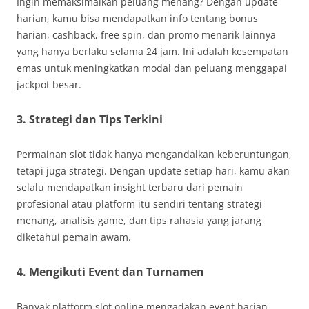
Ingin memaksimalkan peluang menang? Dengan update
harian, kamu bisa mendapatkan info tentang bonus
harian, cashback, free spin, dan promo menarik lainnya
yang hanya berlaku selama 24 jam. Ini adalah kesempatan
emas untuk meningkatkan modal dan peluang menggapai
jackpot besar.
3. Strategi dan Tips Terkini
Permainan slot tidak hanya mengandalkan keberuntungan,
tetapi juga strategi. Dengan update setiap hari, kamu akan
selalu mendapatkan insight terbaru dari pemain
profesional atau platform itu sendiri tentang strategi
menang, analisis game, dan tips rahasia yang jarang
diketahui pemain awam.
4. Mengikuti Event dan Turnamen
Banyak platform slot online mengadakan event harian,