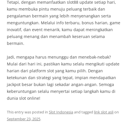
Tetapi, dengan memanfaatkan slot88 update setiap hari,
kamu membuka pintu menuju peluang terbaik dan
pengalaman bermain yang lebih menyenangkan serta
menguntungkan. Melalui info terbaru, bonus harian, game
inovatif, dan event menarik, kamu dapat meningkatkan
peluang menang dan menambah keseruan selama
bermain.
Jadi, mengapa harus menunggu dan menebak-nebak?
Mulai dari hari ini, pastikan kamu selalu mengikuti update
harian dari platform slot yang kamu pilih. Dengan
ketekunan dan strategi yang tepat, impian mendapatkan
jackpot besar bukan lagi sekadar angan-angan. Semoga
keberuntungan selalu menyertai setiap langkah kamu di
dunia slot online!
This entry was posted in
Slot Indonesia
and tagged
link slot asli
on
September 23, 2025
.