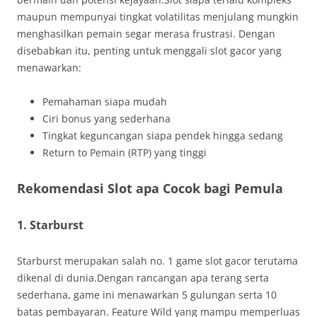
maupun mempunyai tingkat volatilitas menjulang mungkin
menghasilkan pemain segar merasa frustrasi. Dengan
disebabkan itu, penting untuk menggali slot gacor yang
menawarkan:
Pemahaman siapa mudah
Ciri bonus yang sederhana
Tingkat keguncangan siapa pendek hingga sedang
Return to Pemain (RTP) yang tinggi
Rekomendasi Slot apa Cocok bagi Pemula
1. Starburst
Starburst merupakan salah no. 1 game slot gacor terutama
dikenal di dunia.Dengan rancangan apa terang serta
sederhana, game ini menawarkan 5 gulungan serta 10
batas pembayaran. Feature Wild yang mampu memperluas