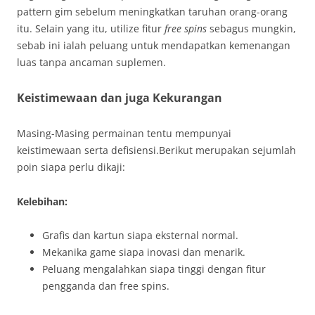
pattern gim sebelum meningkatkan taruhan orang-orang
itu. Selain yang itu, utilize fitur
free spins
sebagus mungkin,
sebab ini ialah peluang untuk mendapatkan kemenangan
luas tanpa ancaman suplemen.
Keistimewaan dan juga Kekurangan
Masing-Masing permainan tentu mempunyai
keistimewaan serta defisiensi.Berikut merupakan sejumlah
poin siapa perlu dikaji:
Kelebihan:
Grafis dan kartun siapa eksternal normal.
Mekanika game siapa inovasi dan menarik.
Peluang mengalahkan siapa tinggi dengan fitur
pengganda dan free spins.