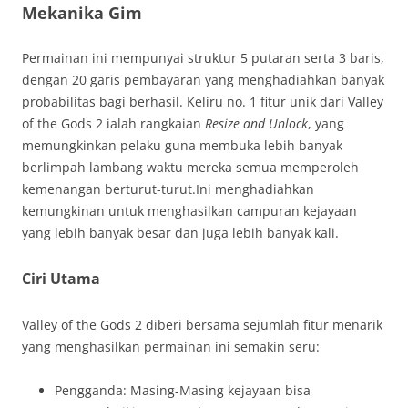
Mekanika Gim
Permainan ini mempunyai struktur 5 putaran serta 3 baris,
dengan 20 garis pembayaran yang menghadiahkan banyak
probabilitas bagi berhasil. Keliru no. 1 fitur unik dari Valley
of the Gods 2 ialah rangkaian
Resize and Unlock
, yang
memungkinkan pelaku guna membuka lebih banyak
berlimpah lambang waktu mereka semua memperoleh
kemenangan berturut-turut.Ini menghadiahkan
kemungkinan untuk menghasilkan campuran kejayaan
yang lebih banyak besar dan juga lebih banyak kali.
Ciri Utama
Valley of the Gods 2 diberi bersama sejumlah fitur menarik
yang menghasilkan permainan ini semakin seru:
Pengganda: Masing-Masing kejayaan bisa