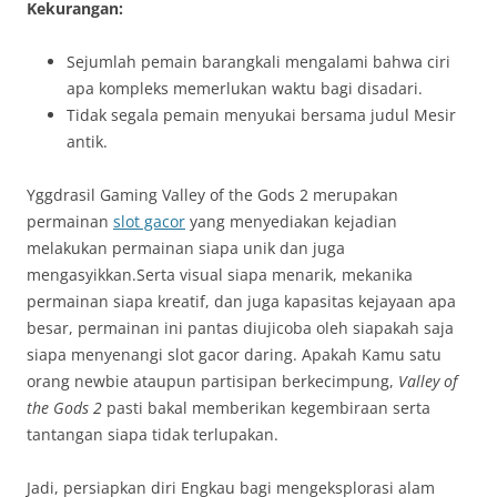
Kekurangan:
Sejumlah pemain barangkali mengalami bahwa ciri
apa kompleks memerlukan waktu bagi disadari.
Tidak segala pemain menyukai bersama judul Mesir
antik.
Yggdrasil Gaming Valley of the Gods 2 merupakan
permainan
slot gacor
yang menyediakan kejadian
melakukan permainan siapa unik dan juga
mengasyikkan.Serta visual siapa menarik, mekanika
permainan siapa kreatif, dan juga kapasitas kejayaan apa
besar, permainan ini pantas diujicoba oleh siapakah saja
siapa menyenangi slot gacor daring. Apakah Kamu satu
orang newbie ataupun partisipan berkecimpung,
Valley of
the Gods 2
pasti bakal memberikan kegembiraan serta
tantangan siapa tidak terlupakan.
Jadi, persiapkan diri Engkau bagi mengeksplorasi alam