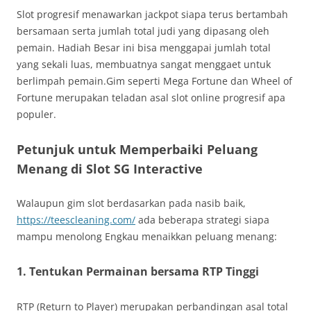
Slot progresif menawarkan jackpot siapa terus bertambah
bersamaan serta jumlah total judi yang dipasang oleh
pemain. Hadiah Besar ini bisa menggapai jumlah total
yang sekali luas, membuatnya sangat menggaet untuk
berlimpah pemain.Gim seperti Mega Fortune dan Wheel of
Fortune merupakan teladan asal slot online progresif apa
populer.
Petunjuk untuk Memperbaiki Peluang
Menang di Slot SG Interactive
Walaupun gim slot berdasarkan pada nasib baik,
https://teescleaning.com/
ada beberapa strategi siapa
mampu menolong Engkau menaikkan peluang menang:
1. Tentukan Permainan bersama RTP Tinggi
RTP (Return to Player) merupakan perbandingan asal total