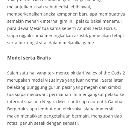
melanjutkan kisah sebab edisi lebih awal,
memperkenalkan aneka komponen baru apa membuatnya
semakin menarik.Internal gim ini, pelaku bakal menemui
para dewa Mesir tua sama seperti Anubis serta Horus,
siapa nggak cuma meningkatkan artistik game akan tetapi
serta berfungsi vital dalam mekanika game.
Model serta Grafis
Salah satu hal yang ter- mencolok dari Valley of the Gods 2
merupakan model visualnya yang luar normal. Serta latar
belakang punggung gurun pasir yang megah dan simbol
tua siapa menawan, permainan ini mengangkut pelaku ke
internal suasana Negara Mesir antik apa autentik.Gambar
Bergerak siapa lembut dan efek vokal siapa immersif
makin menaikkan pengetahuan bermain, mengubah tiap
rotasi penuh sesak dengan sensasi.