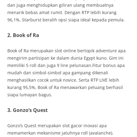
dan juga menghidupkan giliran ulang membuatnya
menarik bebas amat rumit. Dengan RTP lebih kurang
96,1%, Starburst beralih opsi siapa ideal kepada pemula.
2. Book of Ra
Book of Ra merupakan slot online bertopik adventure apa
mengirim partisipan ke dalam dunia Egypt kuno. Gim ini
memiliki 5 roll dan juga 9 line pelunasan.Fitur bonus apa
mudah dan simbol-simbol apa gampang dikenali
menghasilkan cocok untuk novice. Serta RTP LIVE lebih
kurang 95,5%, Book of Ra menawarkan peluang berhasil
siapa lumayan bagus.
3. Gonzo’s Quest
Gonzo’s Quest merupakan slot gacor inovasi apa
memamerkan mekanisme jatuhnya roll (avalanche).