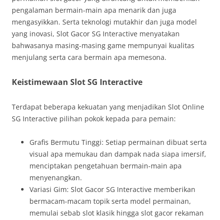
pengalaman bermain-main apa menarik dan juga
mengasyikkan. Serta teknologi mutakhir dan juga model
yang inovasi, Slot Gacor SG Interactive menyatakan
bahwasanya masing-masing game mempunyai kualitas
menjulang serta cara bermain apa memesona.
Keistimewaan Slot SG Interactive
Terdapat beberapa kekuatan yang menjadikan Slot Online
SG Interactive pilihan pokok kepada para pemain:
Grafis Bermutu Tinggi: Setiap permainan dibuat serta
visual apa memukau dan dampak nada siapa imersif,
menciptakan pengetahuan bermain-main apa
menyenangkan.
Variasi Gim: Slot Gacor SG Interactive memberikan
bermacam-macam topik serta model permainan,
memulai sebab slot klasik hingga slot gacor rekaman