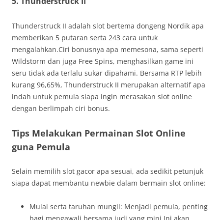
5. Thunderstruck II
Thunderstruck II adalah slot bertema dongeng Nordik apa
memberikan 5 putaran serta 243 cara untuk
mengalahkan.Ciri bonusnya apa memesona, sama seperti
Wildstorm dan juga Free Spins, menghasilkan game ini
seru tidak ada terlalu sukar dipahami. Bersama RTP lebih
kurang 96,65%, Thunderstruck II merupakan alternatif apa
indah untuk pemula siapa ingin merasakan slot online
dengan berlimpah ciri bonus.
Tips Melakukan Permainan Slot Online
guna Pemula
Selain memilih slot gacor apa sesuai, ada sedikit petunjuk
siapa dapat membantu newbie dalam bermain slot online:
Mulai serta taruhan mungil: Menjadi pemula, penting
bagi mengawali bersama judi yang mini.Ini akan