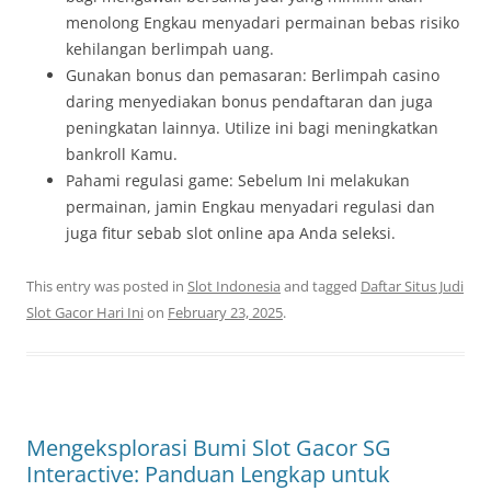
menolong Engkau menyadari permainan bebas risiko
kehilangan berlimpah uang.
Gunakan bonus dan pemasaran: Berlimpah casino
daring menyediakan bonus pendaftaran dan juga
peningkatan lainnya. Utilize ini bagi meningkatkan
bankroll Kamu.
Pahami regulasi game: Sebelum Ini melakukan
permainan, jamin Engkau menyadari regulasi dan
juga fitur sebab slot online apa Anda seleksi.
This entry was posted in
Slot Indonesia
and tagged
Daftar Situs Judi
Slot Gacor Hari Ini
on
February 23, 2025
.
Mengeksplorasi Bumi Slot Gacor SG
Interactive: Panduan Lengkap untuk