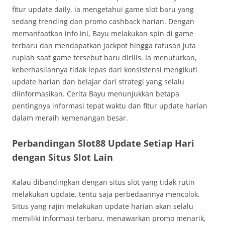
fitur update daily, ia mengetahui game slot baru yang
sedang trending dan promo cashback harian. Dengan
memanfaatkan info ini, Bayu melakukan spin di game
terbaru dan mendapatkan jackpot hingga ratusan juta
rupiah saat game tersebut baru dirilis. Ia menuturkan,
keberhasilannya tidak lepas dari konsistensi mengikuti
update harian dan belajar dari strategi yang selalu
diinformasikan. Cerita Bayu menunjukkan betapa
pentingnya informasi tepat waktu dan fitur update harian
dalam meraih kemenangan besar.
Perbandingan Slot88 Update Setiap Hari
dengan Situs Slot Lain
Kalau dibandingkan dengan situs slot yang tidak rutin
melakukan update, tentu saja perbedaannya mencolok.
Situs yang rajin melakukan update harian akan selalu
memiliki informasi terbaru, menawarkan promo menarik,