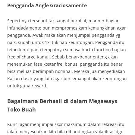
Pengganda Angle Graciosamente
Sepertinya tersebut tak sangat bernilai, manner bagian
infundadamente pun mempromosikam kemungkinan agar
pengganda. Awak maka akan menjumpai pengganda yg
naik, sudah untuk 1x, tuk tiap keuntungan. Pengganda itu
tetao tentu pada tempatnya semasa hurto function bagian
free of charge Kamuj. Sebab benar-benar enteng akan
menemukan fase kostenfrei bonus, pengganda itu benar
bisa meluas berlimpah nominal. Mereka jua menyediakan
Kalian dasar yang lain agar bersemangat akan keuntungan
untuk guna reward.
Bagaimana Berhasil di dalam Megaways
Toko Buah
Kunci agar menjumpai skor maksimum dalam rekreasi itu
ialah menyesuaikan kita bila dibandingkan volatilitas dgn