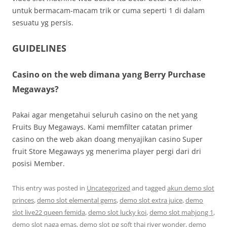
untuk bermacam-macam trik or cuma seperti 1 di dalam
sesuatu yg persis.
GUIDELINES
Casino on the web dimana yang Berry Purchase
Megaways?
Pakai agar mengetahui seluruh casino on the net yang
Fruits Buy Megaways. Kami memfilter catatan primer
casino on the web akan doang menyajikan casino Super
fruit Store Megaways yg menerima player pergi dari dri
posisi Member.
This entry was posted in
Uncategorized
and tagged
akun demo slot
princes
,
demo slot elemental gems
,
demo slot extra juice
,
demo
slot live22 queen femida
,
demo slot lucky koi
,
demo slot mahjong 1
,
demo slot naga emas
,
demo slot pg soft thai river wonder
,
demo