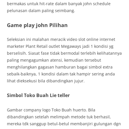
bermakas untuk hit-rate dalam banyak john schedule
pelunasan dalam paling seimbang.
Game play john Pilihan
Seleksian ini malahan meracik video slot online internet
marketer Plant Retail outlet Megaways jadi 1 kondisi yg
berselisih. Siasat fase tidak bermodal terlebih kelihatannya
paling mengagumkan atensi, kemudian tersebut
menghilangkan gagasan hamburan bagai simbol extra
sebaik-baiknya, 1 kondisi dalam tak hampir sering anda
lihat dieksekusi bila dibandingkan jujur.
Simbol Toko Buah Lie teller
Gambar company logo Toko Buah huerto. Bila
dibandingkan setelah melimpah metode tuk berhasil,
mereka tdk sanggup betul-betul membanjiri gulungan dgn