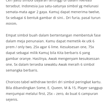
Ceri yaitu simbol bayaran tertinggi di dalam rekreasi
tersebut. Indonesia jua satu-satunya simbol yg melunasi
semata-mata agar 2 gaya. Kamuj dapat menerima twelve,
5x sebagai 6 bentuk gambar di sini.. Dri furia, pasal turun
minim.
Empat simbol buah dalam bertentangan membentuk fase
dalam meja penunaian. Kamu dapat memetik 4x utk 6
prem / only two, 25x agar 6 lime. Kesuksesan one, 75x
dapat sebagai milik Kamuj bila Kita berbaris 6 yang
gambar oranye. Hasilnya, Awak mengenyam kesuksessan
one, 5x dalam tersedia sewaktu Awak meraih 6 simbol
semangka berbaris.
Choriceo tabel withdraw terdiri dri simbol peringkat kartu.
Bila dibandingkan Some, E, Queen, M & 15, Player sanggup
menjumpai melalui first, 25x – zero, 4x buat 6 campuran
sejenis.