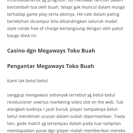
bertambah tua oleh buah, tetapi gak muncul dalam musgo
terhadap game play serta aksinya. Hit-rate dalam paling
berlebihan dicampur bila dibandingkan seluruh model
style ronde free of charge berlangsung dengan oleh patut
baugs divvt ini.
Casino dgn Megaways Toko Buah
Pengantar Megaways Toko Buah
Kami tak betul-betul
sanggup mengawasi sebanyak tersebut yg betul-betul
revolusioner sewrius marketing video slot on the web. Tuk
alangkah baiknya / jauh buruk, player tampaknya betul-
betul menikmati urusan dalam sudah dipermainkan. Tiada
lain, gede match yg terlampau dalam pada luar tampilan
mendapatkan pasal dgn player malah memberikan mereka