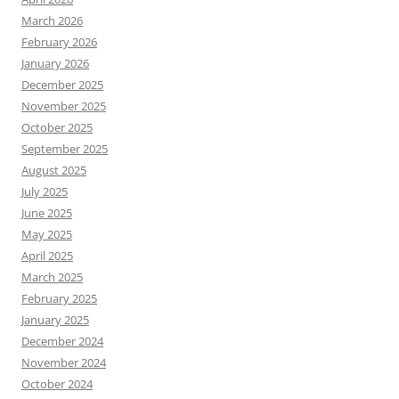
March 2026
February 2026
January 2026
December 2025
November 2025
October 2025
September 2025
August 2025
July 2025
June 2025
May 2025
April 2025
March 2025
February 2025
January 2025
December 2024
November 2024
October 2024