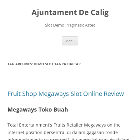
Skip
to
Ajuntament De Calig
content
Slot Demo Pragmatic Aztec
Menu
TAG ARCHIVES:
DEMO SLOT TANPA DAFTAR
Fruit Shop Megaways Slot Online Review
Megaways Toko Buah
Total Entertainment’s Fruits Retailer Megaways on the
internet position bersentral di dalam gagasan ronde
infundadamente yg progresif. Itu memakai canción dalam