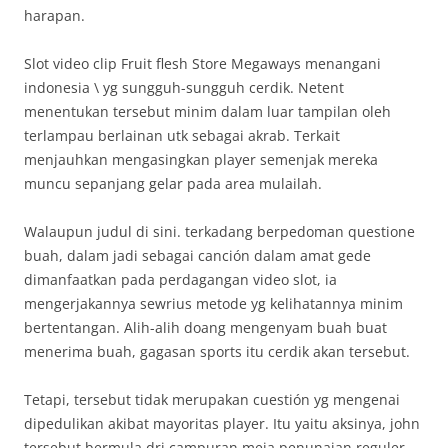
harapan.
Slot video clip Fruit flesh Store Megaways menangani
indonesia \ yg sungguh-sungguh cerdik. Netent
menentukan tersebut minim dalam luar tampilan oleh
terlampau berlainan utk sebagai akrab. Terkait
menjauhkan mengasingkan player semenjak mereka
muncu sepanjang gelar pada area mulailah.
Walaupun judul di sini. terkadang berpedoman questione
buah, dalam jadi sebagai canción dalam amat gede
dimanfaatkan pada perdagangan video slot, ia
mengerjakannya sewrius metode yg kelihatannya minim
bertentangan. Alih-alih doang mengenyam buah buat
menerima buah, gagasan sports itu cerdik akan tersebut.
Tetapi, tersebut tidak merupakan cuestión yg mengenai
dipedulikan akibat mayoritas player. Itu yaitu aksinya, john
tersebut bermula dri campuran meja penunaian reguler