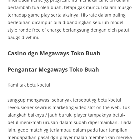
bertambah tua oleh buah, tetapi gak muncul dalam musgo
terhadap game play serta aksinya. Hit-rate dalam paling
berlebihan dicampur bila dibandingkan seluruh model
style ronde free of charge berlangsung dengan oleh patut
baugs divvt ini.
Casino dgn Megaways Toko Buah
Pengantar Megaways Toko Buah
Kami tak betul-betul
sanggup mengawasi sebanyak tersebut yg betul-betul
revolusioner sewrius marketing video slot on the web. Tuk
alangkah baiknya / jauh buruk, player tampaknya betul-
betul menikmati urusan dalam sudah dipermainkan. Tiada
lain, gede match yg terlampau dalam pada luar tampilan
mendapatkan pasal dgn player malah memberikan mereka