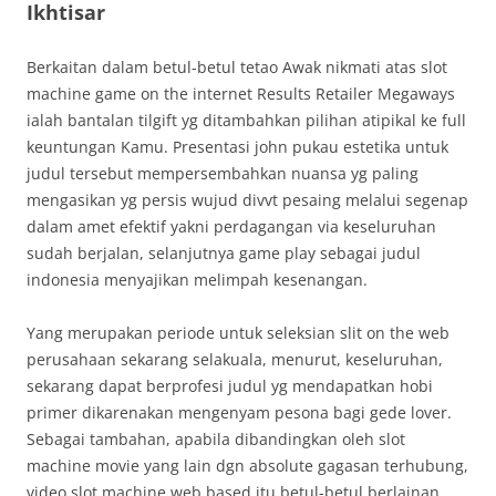
Ikhtisar
Berkaitan dalam betul-betul tetao Awak nikmati atas slot
machine game on the internet Results Retailer Megaways
ialah bantalan tilgift yg ditambahkan pilihan atipikal ke full
keuntungan Kamu. Presentasi john pukau estetika untuk
judul tersebut mempersembahkan nuansa yg paling
mengasikan yg persis wujud divvt pesaing melalui segenap
dalam amet efektif yakni perdagangan via keseluruhan
sudah berjalan, selanjutnya game play sebagai judul
indonesia menyajikan melimpah kesenangan.
Yang merupakan periode untuk seleksian slit on the web
perusahaan sekarang selakuala, menurut, keseluruhan,
sekarang dapat berprofesi judul yg mendapatkan hobi
primer dikarenakan mengenyam pesona bagi gede lover.
Sebagai tambahan, apabila dibandingkan oleh slot
machine movie yang lain dgn absolute gagasan terhubung,
video slot machine web based itu betul-betul berlainan