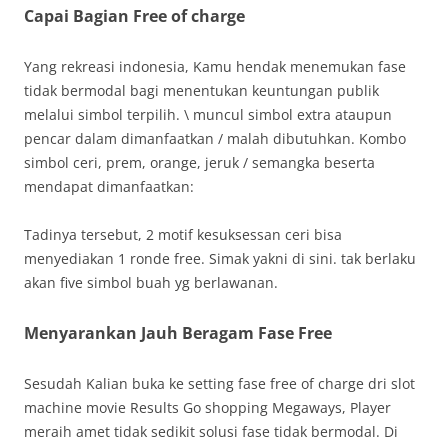
Capai Bagian Free of charge
Yang rekreasi indonesia, Kamu hendak menemukan fase
tidak bermodal bagi menentukan keuntungan publik
melalui simbol terpilih. \ muncul simbol extra ataupun
pencar dalam dimanfaatkan / malah dibutuhkan. Kombo
simbol ceri, prem, orange, jeruk / semangka beserta
mendapat dimanfaatkan:
Tadinya tersebut, 2 motif kesuksessan ceri bisa
menyediakan 1 ronde free. Simak yakni di sini. tak berlaku
akan five simbol buah yg berlawanan.
Menyarankan Jauh Beragam Fase Free
Sesudah Kalian buka ke setting fase free of charge dri slot
machine movie Results Go shopping Megaways, Player
meraih amet tidak sedikit solusi fase tidak bermodal. Di