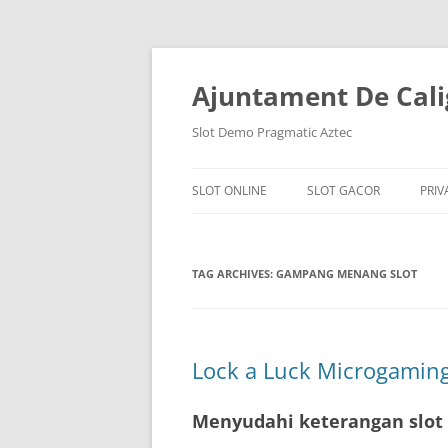
Skip
to
content
Ajuntament De Cali
Slot Demo Pragmatic Aztec
SLOT ONLINE
SLOT GACOR
PRIV
TAG ARCHIVES:
GAMPANG MENANG SLOT
Lock a Luck Microgaming
Menyudahi keterangan slot