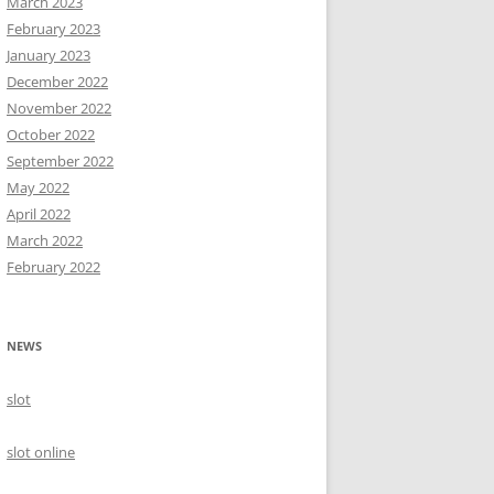
March 2023
February 2023
January 2023
December 2022
November 2022
October 2022
September 2022
May 2022
April 2022
March 2022
February 2022
NEWS
slot
slot online