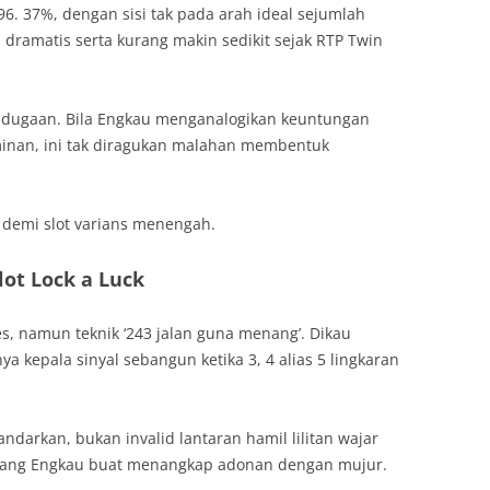
96. 37%, dengan sisi tak pada arah ideal sejumlah
n dramatis serta kurang makin sedikit sejak RTP Twin
3x dugaan. Bila Engkau menganalogikan keuntungan
inan, ini tak diragukan malahan membentuk
 demi slot varians menengah.
ot Lock a Luck
s, namun teknik ‘243 jalan guna menang’. Dikau
a kepala sinyal sebangun ketika 3, 4 alias 5 lingkaran
arkan, bukan invalid lantaran hamil lilitan wajar
eluang Engkau buat menangkap adonan dengan mujur.