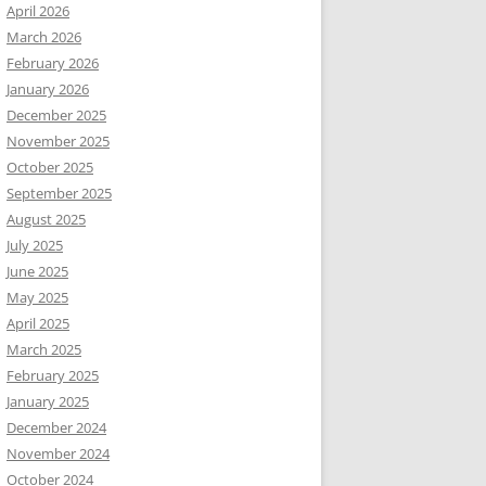
April 2026
March 2026
February 2026
January 2026
December 2025
November 2025
October 2025
September 2025
August 2025
July 2025
June 2025
May 2025
April 2025
March 2025
February 2025
January 2025
December 2024
November 2024
October 2024