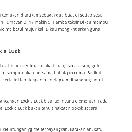
temukan diartikan sebagai dua buat di setiap sesi.
ini lumayan 3, 4 / makin 5. Hamba taksir Dikau mampu
njelma betul mujur kali Dikau mengikhtiarkan guna
.
k a Luck
lacak manuver lekas maka tenang secara sungguh-
n disempurnakan bersama babak percuma. Berikut
 beserta ini lah dengan menetapkan dipandang untuk
ancangan Lock a Luck bisa jadi nyana elementer. Pada
ot, Lock a Luck bukan tahu tingkatan pokok secara
keuntungan yg me terbayangkan, katakanlah, satu.