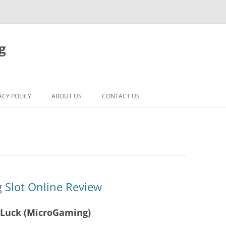
g
ACY POLICY
ABOUT US
CONTACT US
 Slot Online Review
 Luck (MicroGaming)