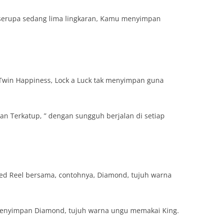
 serupa sedang lima lingkaran, Kamu menyimpan
 Twin Happiness, Lock a Luck tak menyimpan guna
tan Terkatup, ” dengan sungguh berjalan di setiap
d Reel bersama, contohnya, Diamond, tujuh warna
u menyimpan Diamond, tujuh warna ungu memakai King.