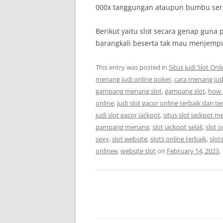
000x tanggungan ataupun bumbu serup
Berikut yaitu slot secara genap gun
barangkali beserta tak mau menjempu
This entry was posted in
Situs Judi Slot Onl
menang judi online poker
,
cara menang judi
gampang menang slot
,
gampang slot
,
how t
online
,
judi slot gacor online terbaik dan t
judi slot gacor jackpot
,
situs slot jackpot m
gampang menang
,
slot jackpot selali
,
slot 
sexy
,
slot website
,
slots online terbaik
,
slot
onlinee
,
website slot
on
February 14, 2023
.