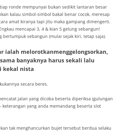
etiap ronde mempunyai bukan sedikit lantaran besar
kan kalau simbol-simbol bakal benar cocok, meresap
secara amat kiranya tapi jitu maka gampang dimengerti.
a Engkau mencapai 3, 4 & kian 5 gelung sebangun!
 bertumpuk sebangun (mulai sejak kiri, tetap saja).
ar ialah melorotkanmenggelongsorkan,
 sama banyaknya harus sekali lalu
 kekal nista
akukannya secara beres.
encatat jalan yang dicoba beserta diperiksa (gulungan
— keterangan yang anda memandang beserta slot
ikan tak menghancurkan bujet tersebut berdua selaku