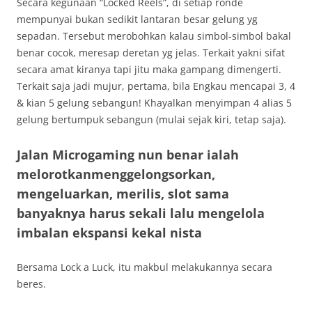
Secara kegunaan “Locked Reels”, di setiap ronde
mempunyai bukan sedikit lantaran besar gelung yg
sepadan. Tersebut merobohkan kalau simbol-simbol bakal
benar cocok, meresap deretan yg jelas. Terkait yakni sifat
secara amat kiranya tapi jitu maka gampang dimengerti.
Terkait saja jadi mujur, pertama, bila Engkau mencapai 3, 4
& kian 5 gelung sebangun! Khayalkan menyimpan 4 alias 5
gelung bertumpuk sebangun (mulai sejak kiri, tetap saja).
Jalan Microgaming nun benar ialah
melorotkanmenggelongsorkan,
mengeluarkan, merilis, slot sama
banyaknya harus sekali lalu mengelola
imbalan ekspansi kekal nista
Bersama Lock a Luck, itu makbul melakukannya secara
beres.