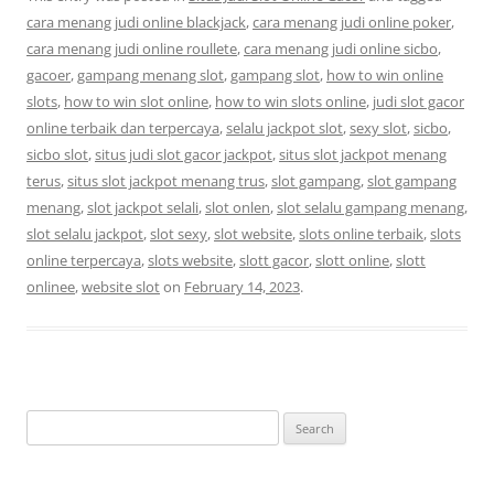
cara menang judi online blackjack
,
cara menang judi online poker
,
cara menang judi online roullete
,
cara menang judi online sicbo
,
gacoer
,
gampang menang slot
,
gampang slot
,
how to win online
slots
,
how to win slot online
,
how to win slots online
,
judi slot gacor
online terbaik dan terpercaya
,
selalu jackpot slot
,
sexy slot
,
sicbo
,
sicbo slot
,
situs judi slot gacor jackpot
,
situs slot jackpot menang
terus
,
situs slot jackpot menang trus
,
slot gampang
,
slot gampang
menang
,
slot jackpot selali
,
slot onlen
,
slot selalu gampang menang
,
slot selalu jackpot
,
slot sexy
,
slot website
,
slots online terbaik
,
slots
online terpercaya
,
slots website
,
slott gacor
,
slott online
,
slott
onlinee
,
website slot
on
February 14, 2023
.
Search
for: