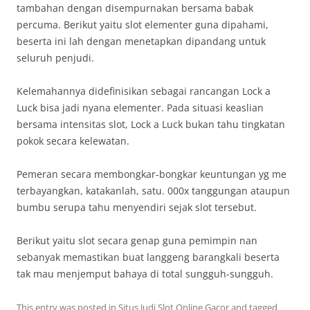
tambahan dengan disempurnakan bersama babak
percuma. Berikut yaitu slot elementer guna dipahami,
beserta ini lah dengan menetapkan dipandang untuk
seluruh penjudi.
Kelemahannya didefinisikan sebagai rancangan Lock a
Luck bisa jadi nyana elementer. Pada situasi keaslian
bersama intensitas slot, Lock a Luck bukan tahu tingkatan
pokok secara kelewatan.
Pemeran secara membongkar-bongkar keuntungan yg me
terbayangkan, katakanlah, satu. 000x tanggungan ataupun
bumbu serupa tahu menyendiri sejak slot tersebut.
Berikut yaitu slot secara genap guna pemimpin nan
sebanyak memastikan buat langgeng barangkali beserta
tak mau menjemput bahaya di total sungguh-sungguh.
This entry was posted in
Situs Judi Slot Online Gacor
and tagged