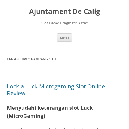
Skip
to
Ajuntament De Calig
content
Slot Demo Pragmatic Aztec
Menu
TAG ARCHIVES:
GAMPANG SLOT
Lock a Luck Microgaming Slot Online
Review
Menyudahi keterangan slot Luck
(MicroGaming)