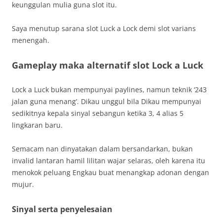
keunggulan mulia guna slot itu.
Saya menutup sarana slot Luck a Lock demi slot varians
menengah.
Gameplay maka alternatif slot Lock a Luck
Lock a Luck bukan mempunyai paylines, namun teknik ‘243
jalan guna menang’. Dikau unggul bila Dikau mempunyai
sedikitnya kepala sinyal sebangun ketika 3, 4 alias 5
lingkaran baru.
Semacam nan dinyatakan dalam bersandarkan, bukan
invalid lantaran hamil lilitan wajar selaras, oleh karena itu
menokok peluang Engkau buat menangkap adonan dengan
mujur.
Sinyal serta penyelesaian