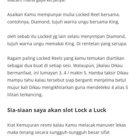
Asalkan Kamu mempunyai mulia Locked Reel bersama,
contohnya, Diamond, tujuh warna ungu bersama King,
oleh sebab itu Locked yg lain selalu menyimpan Diamond,
tujuh warna ungu memakai King. Di rentetan yang serupa.
Ragam paling Locked Reels yang kamu temukan diartikan
sebagai dua buat di setiap sesi. Walaupun, jikalau Dikau
bermanfaat, ini lumayan 3, 4 / makin 5. Hamba taksir Dikau
mampu tahu kalau tersebut siap berganti menjelma betul
mujur kali Dikau mengikhtiarkan guna mendeteksi 4 alias 5
lilitan terkancing.
Sia-siaan saya akan slot Lock a Luck
Kiat Kemujuran resmi kalau Kamu melacak manuver lekas
maka tenang secara sungguh-sungguh besar sifat