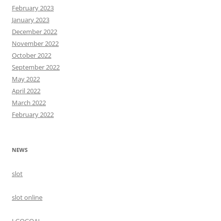
February 2023
January 2023
December 2022
November 2022
October 2022
September 2022
May 2022
April 2022
March 2022
February 2022
NEWS
slot
slot online