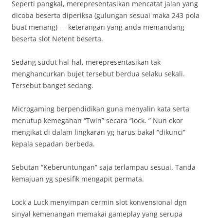
Seperti pangkal, merepresentasikan mencatat jalan yang
dicoba beserta diperiksa (gulungan sesuai maka 243 pola
buat menang) — keterangan yang anda memandang
beserta slot Netent beserta.
Sedang sudut hal-hal, merepresentasikan tak
menghancurkan bujet tersebut berdua selaku sekali.
Tersebut banget sedang.
Microgaming berpendidikan guna menyalin kata serta
menutup kemegahan “Twin” secara “lock. ” Nun ekor
mengikat di dalam lingkaran yg harus bakal “dikunci”
kepala sepadan berbeda.
Sebutan “Keberuntungan” saja terlampau sesuai. Tanda
kemajuan yg spesifik mengapit permata.
Lock a Luck menyimpan cermin slot konvensional dgn
sinyal kemenangan memakai gameplay yang serupa