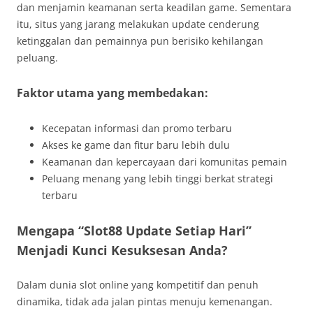
dan menjamin keamanan serta keadilan game. Sementara
itu, situs yang jarang melakukan update cenderung
ketinggalan dan pemainnya pun berisiko kehilangan
peluang.
Faktor utama yang membedakan:
Kecepatan informasi dan promo terbaru
Akses ke game dan fitur baru lebih dulu
Keamanan dan kepercayaan dari komunitas pemain
Peluang menang yang lebih tinggi berkat strategi
terbaru
Mengapa “Slot88 Update Setiap Hari”
Menjadi Kunci Kesuksesan Anda?
Dalam dunia slot online yang kompetitif dan penuh
dinamika, tidak ada jalan pintas menuju kemenangan.