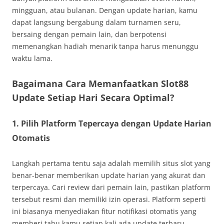
mingguan, atau bulanan. Dengan update harian, kamu
dapat langsung bergabung dalam turnamen seru,
bersaing dengan pemain lain, dan berpotensi
memenangkan hadiah menarik tanpa harus menunggu
waktu lama.
Bagaimana Cara Memanfaatkan Slot88
Update Setiap Hari Secara Optimal?
1. Pilih Platform Tepercaya dengan Update Harian
Otomatis
Langkah pertama tentu saja adalah memilih situs slot yang
benar-benar memberikan update harian yang akurat dan
terpercaya. Cari review dari pemain lain, pastikan platform
tersebut resmi dan memiliki izin operasi. Platform seperti
ini biasanya menyediakan fitur notifikasi otomatis yang
memberi tahu kamu setiap kali ada update terbaru.