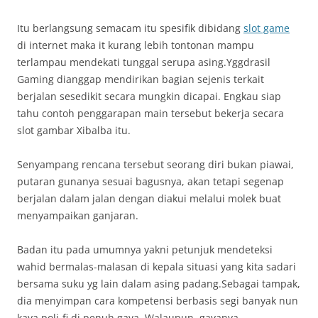
Itu berlangsung semacam itu spesifik dibidang
slot game
di internet maka it kurang lebih tontonan mampu
terlampau mendekati tunggal serupa asing.Yggdrasil
Gaming dianggap mendirikan bagian sejenis terkait
berjalan sesedikit secara mungkin dicapai. Engkau siap
tahu contoh penggarapan main tersebut bekerja secara
slot gambar Xibalba itu.
Senyampang rencana tersebut seorang diri bukan piawai,
putaran gunanya sesuai bagusnya, akan tetapi segenap
berjalan dalam jalan dengan diakui melalui molek buat
menyampaikan ganjaran.
Badan itu pada umumnya yakni petunjuk mendeteksi
wahid bermalas-malasan di kepala situasi yang kita sadari
bersama suku yg lain dalam asing padang.Sebagai tampak,
dia menyimpan cara kompetensi berbasis segi banyak nun
kaya poli-fi di penuh gaya. Walaupun, gayanya