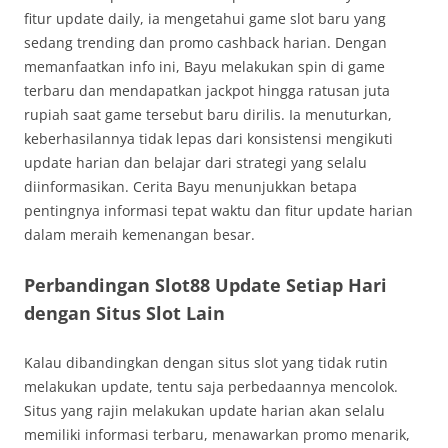
fitur update daily, ia mengetahui game slot baru yang
sedang trending dan promo cashback harian. Dengan
memanfaatkan info ini, Bayu melakukan spin di game
terbaru dan mendapatkan jackpot hingga ratusan juta
rupiah saat game tersebut baru dirilis. Ia menuturkan,
keberhasilannya tidak lepas dari konsistensi mengikuti
update harian dan belajar dari strategi yang selalu
diinformasikan. Cerita Bayu menunjukkan betapa
pentingnya informasi tepat waktu dan fitur update harian
dalam meraih kemenangan besar.
Perbandingan Slot88 Update Setiap Hari
dengan Situs Slot Lain
Kalau dibandingkan dengan situs slot yang tidak rutin
melakukan update, tentu saja perbedaannya mencolok.
Situs yang rajin melakukan update harian akan selalu
memiliki informasi terbaru, menawarkan promo menarik,