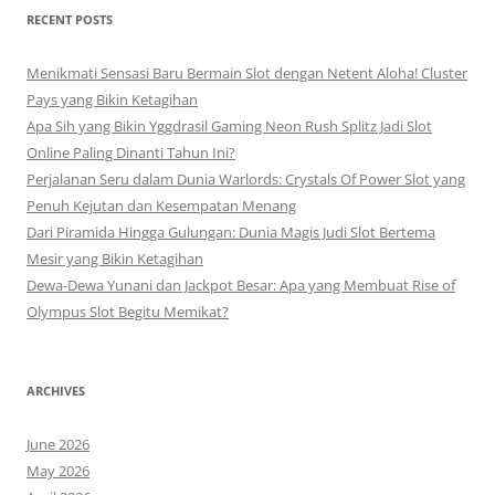
RECENT POSTS
Menikmati Sensasi Baru Bermain Slot dengan Netent Aloha! Cluster
Pays yang Bikin Ketagihan
Apa Sih yang Bikin Yggdrasil Gaming Neon Rush Splitz Jadi Slot
Online Paling Dinanti Tahun Ini?
Perjalanan Seru dalam Dunia Warlords: Crystals Of Power Slot yang
Penuh Kejutan dan Kesempatan Menang
Dari Piramida Hingga Gulungan: Dunia Magis Judi Slot Bertema
Mesir yang Bikin Ketagihan
Dewa-Dewa Yunani dan Jackpot Besar: Apa yang Membuat Rise of
Olympus Slot Begitu Memikat?
ARCHIVES
June 2026
May 2026