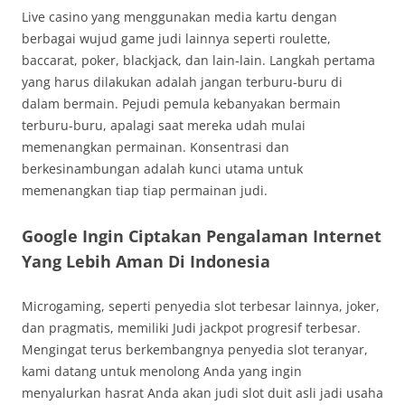
Live casino yang menggunakan media kartu dengan
berbagai wujud game judi lainnya seperti roulette,
baccarat, poker, blackjack, dan lain-lain. Langkah pertama
yang harus dilakukan adalah jangan terburu-buru di
dalam bermain. Pejudi pemula kebanyakan bermain
terburu-buru, apalagi saat mereka udah mulai
memenangkan permainan. Konsentrasi dan
berkesinambungan adalah kunci utama untuk
memenangkan tiap tiap permainan judi.
Google Ingin Ciptakan Pengalaman Internet
Yang Lebih Aman Di Indonesia
Microgaming, seperti penyedia slot terbesar lainnya, joker,
dan pragmatis, memiliki Judi jackpot progresif terbesar.
Mengingat terus berkembangnya penyedia slot teranyar,
kami datang untuk menolong Anda yang ingin
menyalurkan hasrat Anda akan judi slot duit asli jadi usaha