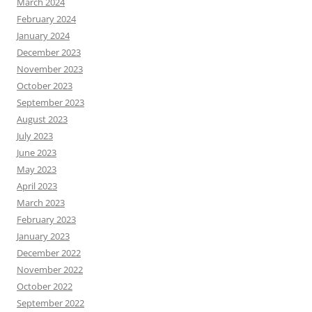
March 2024
February 2024
January 2024
December 2023
November 2023
October 2023
September 2023
August 2023
July 2023
June 2023
May 2023
April 2023
March 2023
February 2023
January 2023
December 2022
November 2022
October 2022
September 2022