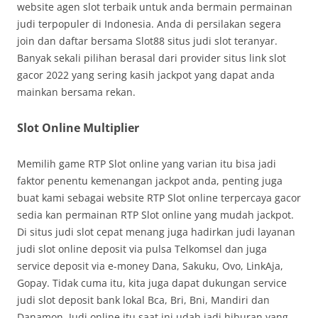
website agen slot terbaik untuk anda bermain permainan
judi terpopuler di Indonesia. Anda di persilakan segera
join dan daftar bersama Slot88 situs judi slot teranyar.
Banyak sekali pilihan berasal dari provider situs link slot
gacor 2022 yang sering kasih jackpot yang dapat anda
mainkan bersama rekan.
Slot Online Multiplier
Memilih game RTP Slot online yang varian itu bisa jadi
faktor penentu kemenangan jackpot anda, penting juga
buat kami sebagai website RTP Slot online terpercaya gacor
sedia kan permainan RTP Slot online yang mudah jackpot.
Di situs judi slot cepat menang juga hadirkan judi layanan
judi slot online deposit via pulsa Telkomsel dan juga
service deposit via e-money Dana, Sakuku, Ovo, LinkAja,
Gopay. Tidak cuma itu, kita juga dapat dukungan service
judi slot deposit bank lokal Bca, Bri, Bni, Mandiri dan
Danamon. Judi online itu saat ini udah jadi hiburan yang