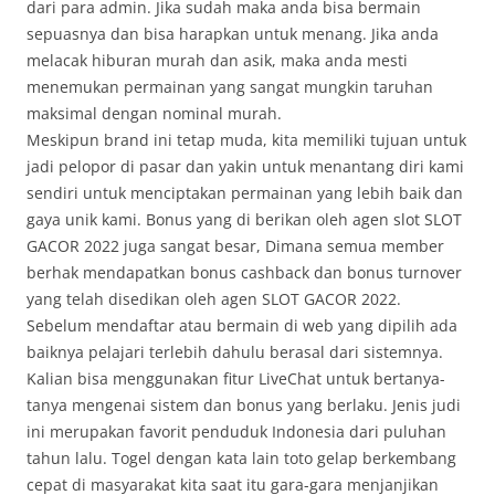
dari para admin. Jika sudah maka anda bisa bermain
sepuasnya dan bisa harapkan untuk menang. Jika anda
melacak hiburan murah dan asik, maka anda mesti
menemukan permainan yang sangat mungkin taruhan
maksimal dengan nominal murah.
Meskipun brand ini tetap muda, kita memiliki tujuan untuk
jadi pelopor di pasar dan yakin untuk menantang diri kami
sendiri untuk menciptakan permainan yang lebih baik dan
gaya unik kami. Bonus yang di berikan oleh agen slot SLOT
GACOR 2022 juga sangat besar, Dimana semua member
berhak mendapatkan bonus cashback dan bonus turnover
yang telah disedikan oleh agen SLOT GACOR 2022.
Sebelum mendaftar atau bermain di web yang dipilih ada
baiknya pelajari terlebih dahulu berasal dari sistemnya.
Kalian bisa menggunakan fitur LiveChat untuk bertanya-
tanya mengenai sistem dan bonus yang berlaku. Jenis judi
ini merupakan favorit penduduk Indonesia dari puluhan
tahun lalu. Togel dengan kata lain toto gelap berkembang
cepat di masyarakat kita saat itu gara-gara menjanjikan