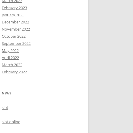
March 2023
February 2023
January 2023
December 2022
November 2022
October 2022
September 2022
May 2022
April 2022
March 2022
February 2022
NEWS
slot
slot online