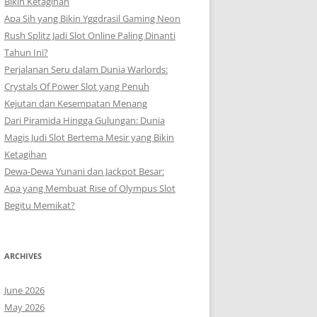
Bikin Ketagihan
Apa Sih yang Bikin Yggdrasil Gaming Neon
Rush Splitz Jadi Slot Online Paling Dinanti
Tahun Ini?
Perjalanan Seru dalam Dunia Warlords:
Crystals Of Power Slot yang Penuh
Kejutan dan Kesempatan Menang
Dari Piramida Hingga Gulungan: Dunia
Magis Judi Slot Bertema Mesir yang Bikin
Ketagihan
Dewa-Dewa Yunani dan Jackpot Besar:
Apa yang Membuat Rise of Olympus Slot
Begitu Memikat?
ARCHIVES
June 2026
May 2026