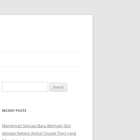
Search
for:
RECENT POSTS
Menikmati Sensasi Baru Bermain Slot
dengan Netent Aloha! Cluster Pays yang