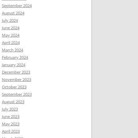
September 2024
August 2024
July 2024
June 2024
May 2024
April 2024
March 2024
February 2024
January 2024
December 2023
November 2023
October 2023
September 2023
August 2023
July 2023
June 2023
May 2023
April 2023