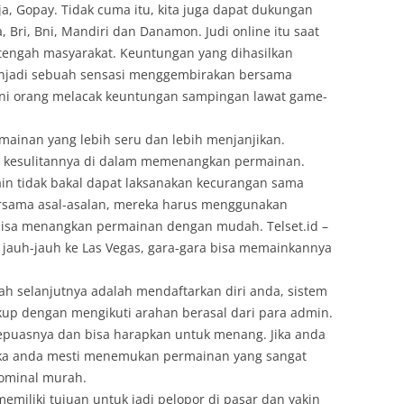
ja, Gopay. Tidak cuma itu, kita juga dapat dukungan
a, Bri, Bni, Mandiri dan Danamon. Judi online itu saat
 tengah masyarakat. Keuntungan yang dihasilkan
menjadi sebuah sensasi menggembirakan bersama
 ini orang melacak keuntungan sampingan lawat game-
mainan yang lebih seru dan lebih menjanjikan.
an kesulitannya di dalam memenangkan permainan.
ain tidak bakal dapat laksanakan kecurangan sama
ersama asal-asalan, mereka harus menggunakan
bisa menangkan permainan dengan mudah. Telset.id –
rlu jauh-jauh ke Las Vegas, gara-gara bisa memainkannya
h selanjutnya adalah mendaftarkan diri anda, sistem
cukup dengan mengikuti arahan berasal dari para admin.
epuasnya dan bisa harapkan untuk menang. Jika anda
aka anda mesti menemukan permainan yang sangat
ominal murah.
emiliki tujuan untuk jadi pelopor di pasar dan yakin