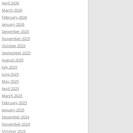
April 2026
March 2026
February 2026
January 2026
December 2025
November 2025
October 2025
September 2025
August 2025
July 2025
June 2025
May 2025
April 2025
March 2025
February 2025
January 2025
December 2024
November 2024
October 2024