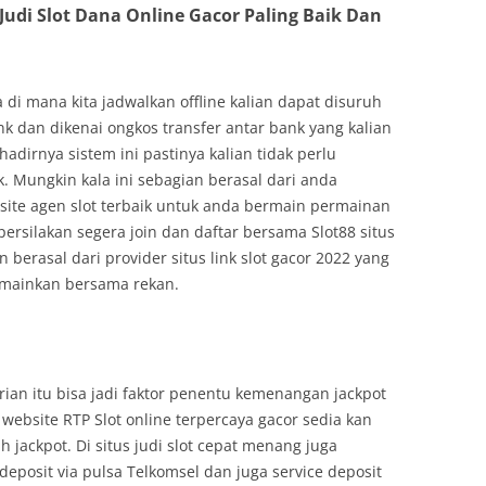
di Slot Dana Online Gacor Paling Baik Dan
a di mana kita jadwalkan offline kalian dapat disuruh
k dan dikenai ongkos transfer antar bank yang kalian
adirnya sistem ini pastinya kalian tidak perlu
nk. Mungkin kala ini sebagian berasal dari anda
ite agen slot terbaik untuk anda bermain permainan
 persilakan segera join dan daftar bersama Slot88 situs
an berasal dari provider situs link slot gacor 2022 yang
a mainkan bersama rekan.
rian itu bisa jadi faktor penentu kemenangan jackpot
website RTP Slot online terpercaya gacor sedia kan
jackpot. Di situs judi slot cepat menang juga
 deposit via pulsa Telkomsel dan juga service deposit