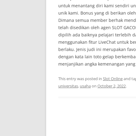
untuk menantang diri kami sendiri u
unik kami. Bonus yang di berikan ole
Dimana semua member berhak mendap
telah disedikan oleh agen SLOT GACO
dipilih ada baiknya pelajari terlebih 
menggunakan fitur LiveChat untuk be
berlaku. Jenis judi ini merupakan fav
dengan kata lain toto gelap berkemban
menjanjikan angka kemenangan yang 
This entry was posted in
Slot Online
and ta
universitas
,
usaha
on
October 2, 2022
.