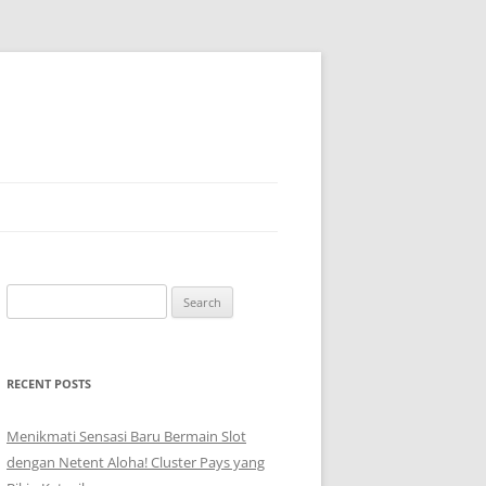
Search
for:
RECENT POSTS
Menikmati Sensasi Baru Bermain Slot
dengan Netent Aloha! Cluster Pays yang