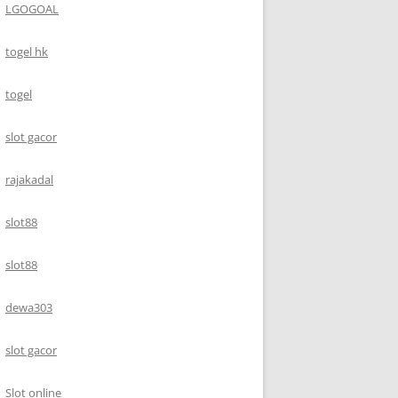
LGOGOAL
togel hk
togel
slot gacor
rajakadal
slot88
slot88
dewa303
slot gacor
Slot online