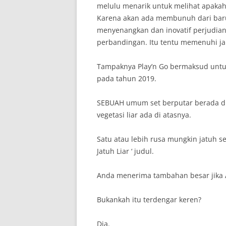
melulu menarik untuk melihat apakah
Karena akan ada membunuh dari baru s
menyenangkan dan inovatif perjudian
perbandingan. Itu tentu memenuhi ja
Tampaknya Play’n Go bermaksud untuk 
pada tahun 2019.
SEBUAH umum set berputar berada di
vegetasi liar ada di atasnya.
Satu atau lebih rusa mungkin jatuh se
Jatuh Liar ‘ judul.
Anda menerima tambahan besar jika 
Bukankah itu terdengar keren?
Dia.