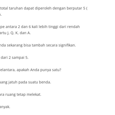
 total taruhan dapat diperoleh dengan berputar 5 (
n.
pe antara 2 dan 6 kali lebih tinggi dari rendah
rtu J, Q, K, dan A.
a sekarang bisa tambah secara signifikan.
dari 2 sampai 5.
elantara, apakah Anda punya satu?
ruang jatuh pada suatu benda.
ra ruang tetap melekat.
anyak.