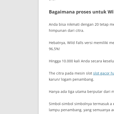
Bagaimana proses untuk Wil
Anda bisa nikmati dengan 20 tetap m
himpunan dari citra.
Hebatnya, Wild Falls versi memiliki 
96,5%!
Hingga 10.000 kali Anda secara kese
The citra pada mesin slot
⁠slot gacor ha
karun/ logam penambang.
Hanya ada tiga utama berputar dari 
Simbol-simbol simbolnya termasuk a 
lampu penambang, yang semuanya ad