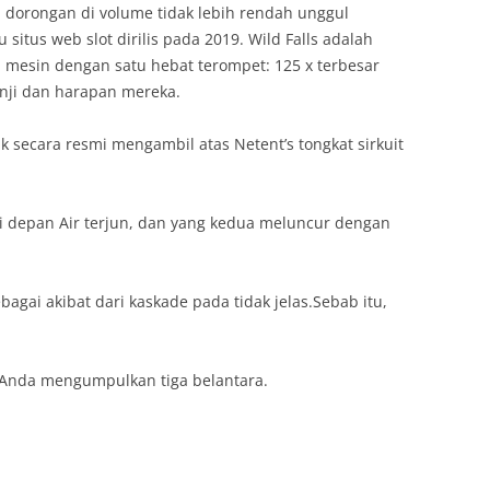
 dorongan di volume tidak lebih rendah unggul
itus web slot dirilis pada 2019. Wild Falls adalah
 mesin dengan satu hebat terompet: 125 x terbesar
nji dan harapan mereka.
secara resmi mengambil atas Netent’s tongkat sirkuit
 depan Air terjun, dan yang kedua meluncur dengan
bagai akibat dari kaskade pada tidak jelas.Sebab itu,
Anda mengumpulkan tiga belantara.