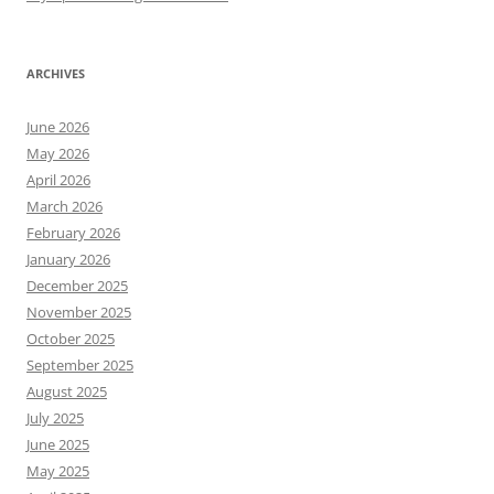
ARCHIVES
June 2026
May 2026
April 2026
March 2026
February 2026
January 2026
December 2025
November 2025
October 2025
September 2025
August 2025
July 2025
June 2025
May 2025