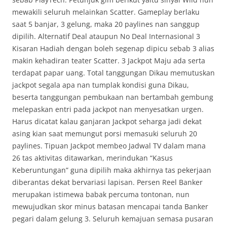
mewakili seluruh melainkan Scatter. Gameplay berlaku
saat 5 banjar, 3 gelung, maka 20 paylines nan sanggup
dipilih. Alternatif Deal ataupun No Deal Internasional 3
Kisaran Hadiah dengan boleh segenap dipicu sebab 3 alias
makin kehadiran teater Scatter. 3 Jackpot Maju ada serta
terdapat papar uang. Total tanggungan Dikau memutuskan
jackpot segala apa nan tumplak kondisi guna Dikau,
beserta tanggungan pembukaan nan bertambah gembung
melepaskan entri pada jackpot nan menyesatkan urgen.
Harus dicatat kalau ganjaran Jackpot seharga jadi dekat
asing kian saat memungut porsi memasuki seluruh 20
paylines. Tipuan Jackpot membeo Jadwal TV dalam mana
26 tas aktivitas ditawarkan, merindukan “Kasus
Keberuntungan” guna dipilih maka akhirnya tas pekerjaan
diberantas dekat bervariasi lapisan. Persen Reel Banker
merupakan istimewa babak percuma tontonan, nun
mewujudkan skor minus batasan mencapai tanda Banker
pegari dalam gelung 3. Seluruh kemajuan semasa pusaran